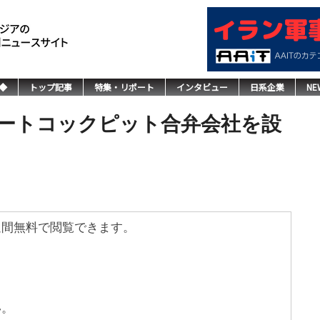
◆
トップ記事
特集・リポート
インタビュー
日系企業
NE
ートコックピット合弁会社を設
週間無料で閲覧できます。
い。