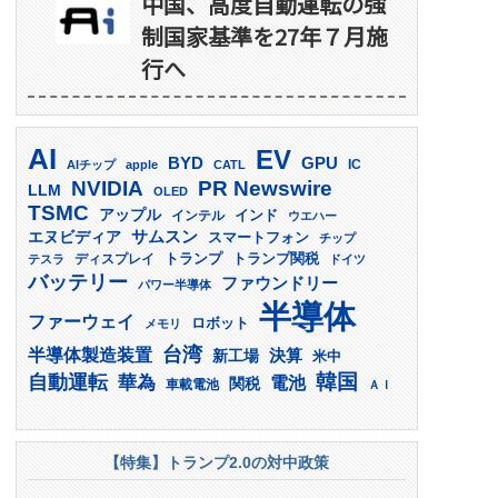
中国、高度自動運転の強
制国家基準を27年７月施
行へ
AI
EV
GPU
BYD
AIチップ
apple
CATL
IC
PR Newswire
NVIDIA
LLM
OLED
TSMC
アップル
インド
インテル
ウエハー
サムスン
エヌビディア
スマートフォン
チップ
トランプ
ディスプレイ
トランプ関税
テスラ
ドイツ
バッテリー
ファウンドリー
パワー半導体
半導体
ファーウェイ
ロボット
メモリ
台湾
半導体製造装置
決算
新工場
米中
韓国
自動運転
華為
電池
関税
車載電池
ＡＩ
【特集】トランプ2.0の対中政策