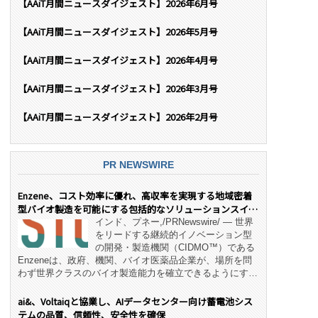
【AAiT月間ニュースダイジェスト】2026年6月号
【AAiT月間ニュースダイジェスト】2026年5月号
【AAiT月間ニュースダイジェスト】2026年4月号
【AAiT月間ニュースダイジェスト】2026年3月号
【AAiT月間ニュースダイジェスト】2026年2月号
PR NEWSWIRE
Enzene、コスト効率に優れ、高収率を実現する地域密着
型バイオ製造を可能にする包括的なソリューションスイー
ト「NeX™」 をリリース
インド、プネー,/PRNewswire/ — 世界
をリードする継続的イノベーション型
の開発・製造機関（CIDMO™）である
Enzeneは、政府、機関、バイオ医薬品企業が、場所を問
わず世界クラスのバイオ製造能力を確立できるようにす
る、変革的なエンド・ツー・エンドのパートナーシップモ
デル「NeX™」の立ち上げを発表しました。 同社の実績
ai&、Voltaiqと協業し、AIデータセンター向け蓄電池シス
あるEnzeneX® fully‑connected continuous
テムの品質、信頼性、安全性を確保