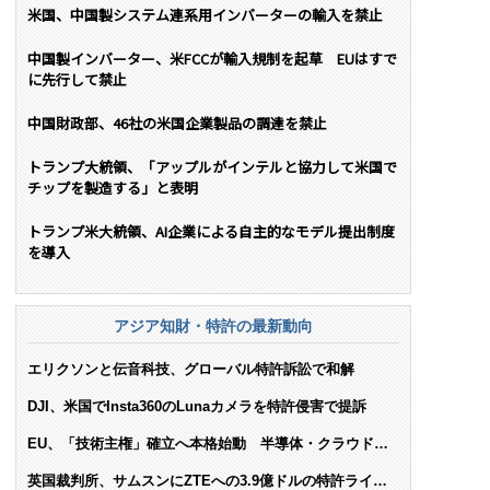
米国、中国製システム連系用インバーターの輸入を禁止
中国製インバーター、米FCCが輸入規制を起草 EUはすで
に先行して禁止
中国財政部、46社の米国企業製品の調達を禁止
トランプ大統領、「アップルがインテルと協力して米国で
チップを製造する」と表明
トランプ米大統領、AI企業による自主的なモデル提出制度
を導入
アジア知財・特許の最新動向
エリクソンと伝音科技、グローバル特許訴訟で和解
DJI、米国でInsta360のLunaカメラを特許侵害で提訴
EU、「技術主権」確立へ本格始動 半導体・クラウド・
AIで米依存脱却を目指す
英国裁判所、サムスンにZTEへの3.9億ドルの特許ライセ