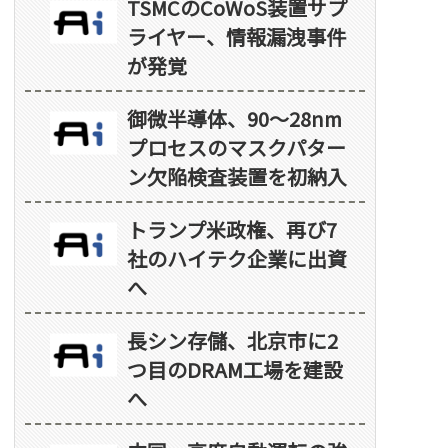
TSMCのCoWoS装置サプ
ライヤー、情報漏洩事件
が発覚
御微半導体、90～28nm
プロセスのマスクパター
ン欠陥検査装置を初納入
トランプ米政権、再び7
社のハイテク企業に出資
へ
長シン存儲、北京市に2
つ目のDRAM工場を建設
へ