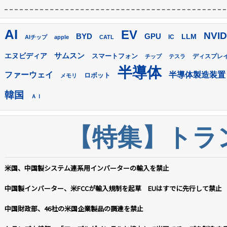
AI
EV
NVID
GPU
BYD
LLM
AIチップ
apple
CATL
IC
サムスン
エヌビディア
スマートフォン
ディスプレ
チップ
テスラ
半導体
ファーウェイ
半導体製造装置
ロボット
メモリ
韓国
ＡＩ
【特集】トラン
米国、中国製システム連系用インバーターの輸入を禁止
中国製インバーター、米FCCが輸入規制を起草 EUはすでに先行して禁止
中国財政部、46社の米国企業製品の調達を禁止