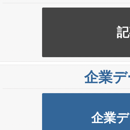
記
企業デ
企業デ