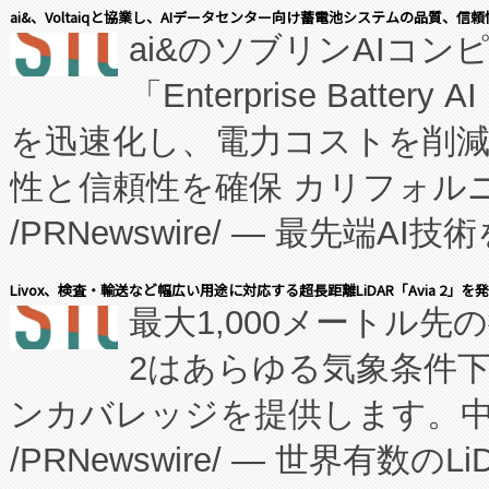
表しました。 同社の実績あるEnzeneX®
ai&、Voltaiqと協業し、AIデータセンター向け蓄電池システムの品質、信
ai&のソブリンAIコンピ
manufacturing™ (FC
「Enterprise Batte
たNeXは、バイオ医薬品製造
を迅速化し、電力コストを削
従来のフェッドバッチ施設の
性と信頼性を確保 カリフォルニア
に、患者やサプライチェーン
/PRNewswire/ — 最先端
キー方式で拡張性が高く、持
会社エーアイ・アンド：本社横
す。FCCM‑を活用した現地
Livox、検査・輸送など幅広い用途に対応する超長距離LiDAR「Avia 2」を
最大1,000メートル先
President原信平）と、エ
患者にとっての費用負担を大幅
2はあらゆる気象条件
ードするVoltaiqは、日本に
のアクセスを大幅に拡大することができ
ンカバレッジを提供します。中国
ーエネルギー貯蔵システム（B
Fully-Connected Continuous M
/PRNewswire/ — 世界有数の
た。 Voltaiq独自のAI搭
プログラムには、施設設計・内装