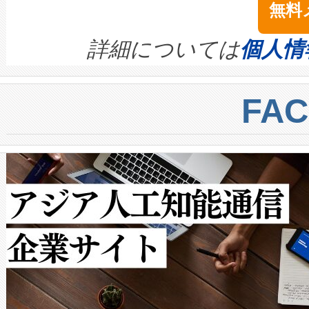
無料
イズの小径化を実現すること
ます。 Voltaiq provides a comple
きます。この効率性は、フェ
す。ノーマルモードでは、Avia
quality and reliability for AI da
詳細については
個人情
BESS stack to ensure battery qual
ートル先まで検出でき、これは
centers. Voltaiqは、a
トに対して約600メートルに
FA
からシステム統合、試運転、
では、反射率10％のターゲッ
クルの各段階のデータを監視
で向上し、最大検知距離は1,0
[…]
ットだけで最大1キロメートル
ルの変電所周囲を監視でき、
作業と点群処理を簡素化できま
Avia 2は、2種類のFOVオ
× 80°のノーマルモード、長距離