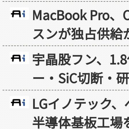
MacBook Pr
スンが独占供給
宇晶股フン、1.
ー・SiC切断・
LGイノテック、
半導体基板工場