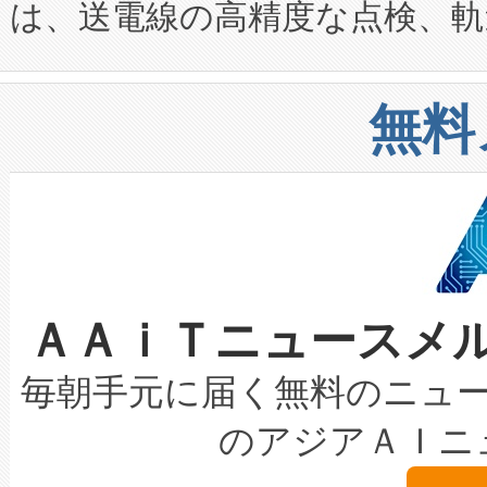
は、送電線の高精度な点検、軌
定、統合、導入、運用に至る
に関する技術移転および知的財産
や穀物倉庫におけるバルク材の
安全性を追跡し、確保する事を
構造化トレーニングカリキュ
リューション「Avia 2」を発
増加しているデータセンター
上げおよび商用化段階におけ
無料
したAvia 2は、1,000メ
る電力網に大きな負担をかけ
設備整備および立ち上げ調整
狭視野のFOVを切り替えるこ
事業者の負担軽減という課題
加組織は、Enzeneのバイオ
ケーブル、枝などの細かな対
系統連系を迅速にし、ピーク需
選定された製品について、自
なレーザースポットにより、高
限を超えて利用可能な電力容量
取得できる可能性もあります。
ＡＡｉＴニュースメ
な環境下でも豊かなディテー
持できるよう貢献します。こ
設には、3億～4億ドルかかるこ
キロメートル範囲を検出 Livox Unveil
ービスレベル契約（SLA）違
最高経営責任者（CEO）であるHi
毎朝手元に届く無料のニュ
LiDAR for Inspections, Transpor
テリー性能の劣化によるダウ
す。「当社のfully-connected c
のアジアＡＩニ
は1535 nmレーザーを搭載
念は、現在データセンターが
ームを利用すれば、6,000万～