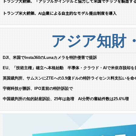
トランプ大統領、「アップルがインテルと協力して米国でチップを製造す
トランプ米大統領、AI企業による自主的なモデル提出制度を導入
アジア知財
DJI、米国でInsta360のLunaカメラを特許侵害で提訴
EU、「技術主権」確立へ本格始動 半導体・クラウド・AIで米依存脱却を
英国裁判所、サムスンにZTEへの3.9億ドルの特許ライセンス料支払いを命
宇樹科技が勝訴、IPO直前の特許訴訟で
中国裁判所の知的財産訴訟、25年は急増 AI分野の審結件数は25.6%増