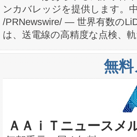
ンカバレッジを提供します。中国
ーエネルギー貯蔵システム（B
Fully-Connected Continuous M
/PRNewswire/ — 世界有数の
た。 Voltaiq独自のAI搭
プログラムには、施設設計・内装
は、送電線の高精度な点検、軌
定、統合、導入、運用に至る
に関する技術移転および知的財産
や穀物倉庫におけるバルク材の
安全性を追跡し、確保する事を
構造化トレーニングカリキュ
リューション「Avia 2」を発
増加しているデータセンター
上げおよび商用化段階におけ
無料
したAvia 2は、1,000メ
る電力網に大きな負担をかけ
設備整備および立ち上げ調整
狭視野のFOVを切り替えるこ
事業者の負担軽減という課題
加組織は、Enzeneのバイオ
ケーブル、枝などの細かな対
系統連系を迅速にし、ピーク需
選定された製品について、自
なレーザースポットにより、高
限を超えて利用可能な電力容量
取得できる可能性もあります。
ＡＡｉＴニュースメ
な環境下でも豊かなディテー
持できるよう貢献します。こ
設には、3億～4億ドルかかるこ