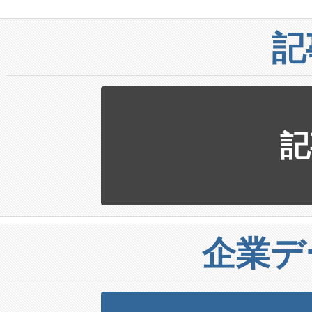
記
記
企業デ