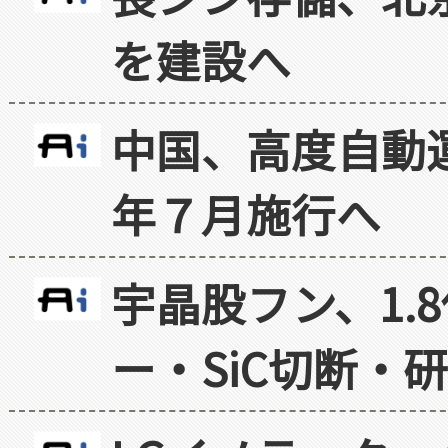
を建設へ
中国、高度自動
年７月施行へ
宇晶股フン、1.
ー・SiC切断・