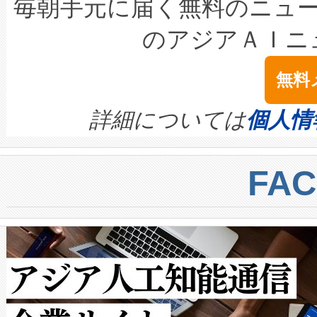
キロメートル範囲を検出 Livox Unveil
ービスレベル契約（SLA）違
最高経営責任者（CEO）であるHi
毎朝手元に届く無料のニュ
LiDAR for Inspections, Transpor
テリー性能の劣化によるダウ
す。「当社のfully-connected c
のアジアＡＩニ
は1535 nmレーザーを搭載
念は、現在データセンターが
ームを利用すれば、6,000万～
無料
イズの小径化を実現すること
ます。 Voltaiq provides a comple
きます。この効率性は、フェ
す。ノーマルモードでは、Avia
quality and reliability for AI da
詳細については
個人情
BESS stack to ensure battery qual
ートル先まで検出でき、これは
centers. Voltaiqは、a
トに対して約600メートルに
FA
からシステム統合、試運転、
では、反射率10％のターゲッ
クルの各段階のデータを監視
で向上し、最大検知距離は1,0
[…]
ットだけで最大1キロメートル
ルの変電所周囲を監視でき、