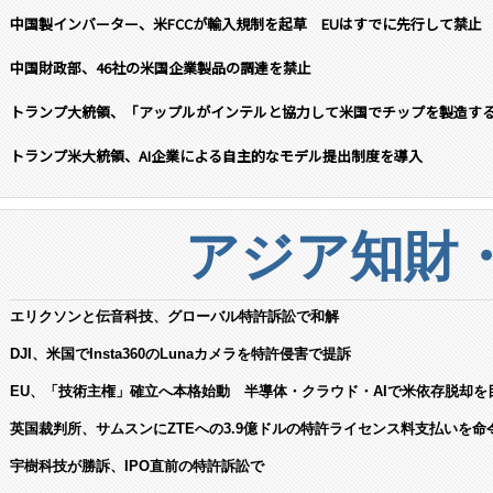
中国製インバーター、米FCCが輸入規制を起草 EUはすでに先行して禁止
中国財政部、46社の米国企業製品の調達を禁止
トランプ大統領、「アップルがインテルと協力して米国でチップを製造す
トランプ米大統領、AI企業による自主的なモデル提出制度を導入
アジア知財
エリクソンと伝音科技、グローバル特許訴訟で和解
DJI、米国でInsta360のLunaカメラを特許侵害で提訴
EU、「技術主権」確立へ本格始動 半導体・クラウド・AIで米依存脱却を
英国裁判所、サムスンにZTEへの3.9億ドルの特許ライセンス料支払いを命
宇樹科技が勝訴、IPO直前の特許訴訟で