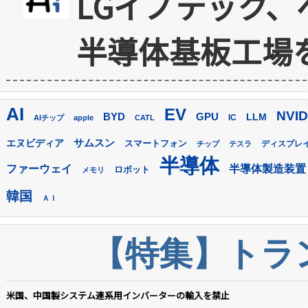
LGイノテック、
半導体基板工場
AI
EV
NVID
GPU
BYD
LLM
AIチップ
apple
CATL
IC
サムスン
エヌビディア
スマートフォン
ディスプレ
チップ
テスラ
半導体
ファーウェイ
半導体製造装置
ロボット
メモリ
韓国
ＡＩ
【特集】トラン
米国、中国製システム連系用インバーターの輸入を禁止