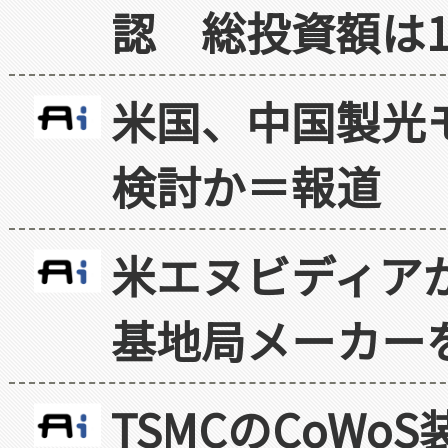
認 総投資額は1
米国、中国製光
検討か＝報道
米エヌビディア
基地局メーカー
TSMCのCoW