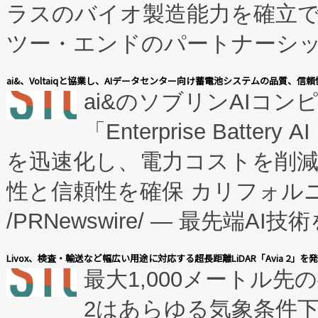
ラスのバイオ製造能力を確立
ツー・エンドのパートナーシッ
表しました。 同社の実績あるEnzeneX®
ai&、Voltaiqと協業し、AIデータセンター向け蓄電池システムの品質、信
ai&のソブリンAIコンピ
manufacturing™ (FC
「Enterprise Batte
たNeXは、バイオ医薬品製造
を迅速化し、電力コストを削
従来のフェッドバッチ施設の
性と信頼性を確保 カリフォルニア
に、患者やサプライチェーン
/PRNewswire/ — 最先端
キー方式で拡張性が高く、持
会社エーアイ・アンド：本社横
す。FCCM‑を活用した現地
Livox、検査・輸送など幅広い用途に対応する超長距離LiDAR「Avia 2」を
最大1,000メートル先
President原信平）と、エ
患者にとっての費用負担を大幅
2はあらゆる気象条件
ードするVoltaiqは、日本に
のアクセスを大幅に拡大することができ