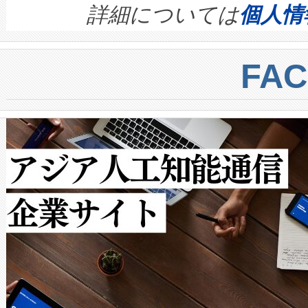
す。ノーマルモードでは、Avia
quality and reliability for AI da
詳細については
個人情
BESS stack to ensure battery qual
ートル先まで検出でき、これは
centers. Voltaiqは、a
トに対して約600メートルに
FA
からシステム統合、試運転、
では、反射率10％のターゲッ
クルの各段階のデータを監視
で向上し、最大検知距離は1,0
[…]
ットだけで最大1キロメートル
ルの変電所周囲を監視でき、
作業と点群処理を簡素化できま
Avia 2は、2種類のFOVオ
× 80°のノーマルモード、長距離
ードを切り替えて使用するこ