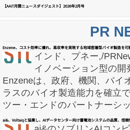
【AAiT月間ニュースダイジェスト】2026年2月号
PR N
Enzene、コスト効率に優れ、高収率を実現する地域密着型バイオ製造を可
インド、プネー,/PRNe
イノベーション型の開発
Enzeneは、政府、機関、バ
ラスのバイオ製造能力を確立
ツー・エンドのパートナーシッ
表しました。 同社の実績あるEnzeneX®
ai&、Voltaiqと協業し、AIデータセンター向け蓄電池システムの品質、信
ai&のソブリンAIコンピ
manufacturing™ (FC