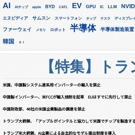
AI
EV
NVID
GPU
BYD
LLM
AIチップ
apple
CATL
IC
サムスン
エヌビディア
スマートフォン
ディスプレ
チップ
テスラ
半導体
ファーウェイ
半導体製造装置
ロボット
メモリ
韓国
ＡＩ
【特集】トラン
米国、中国製システム連系用インバーターの輸入を禁止
中国製インバーター、米FCCが輸入規制を起草 EUはすでに先行して禁止
中国財政部、46社の米国企業製品の調達を禁止
トランプ大統領、「アップルがインテルと協力して米国でチップを製造す
トランプ米大統領、AI企業による自主的なモデル提出制度を導入