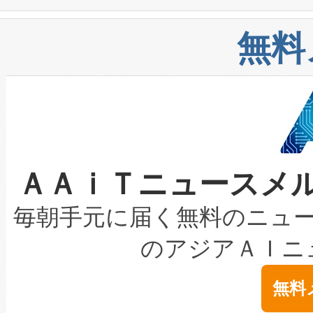
や穀物倉庫におけるバルク材の
安全性を追跡し、確保する事を
構造化トレーニングカリキュ
リューション「Avia 2」を発
増加しているデータセンター
上げおよび商用化段階におけ
無料
したAvia 2は、1,000メ
る電力網に大きな負担をかけ
設備整備および立ち上げ調整
狭視野のFOVを切り替えるこ
事業者の負担軽減という課題
加組織は、Enzeneのバイオ
ケーブル、枝などの細かな対
系統連系を迅速にし、ピーク需
選定された製品について、自
なレーザースポットにより、高
限を超えて利用可能な電力容量
取得できる可能性もあります。
ＡＡｉＴニュースメ
な環境下でも豊かなディテー
持できるよう貢献します。こ
設には、3億～4億ドルかかるこ
キロメートル範囲を検出 Livox Unveil
ービスレベル契約（SLA）違
最高経営責任者（CEO）であるHi
毎朝手元に届く無料のニュ
LiDAR for Inspections, Transpor
テリー性能の劣化によるダウ
す。「当社のfully-connected c
のアジアＡＩニ
は1535 nmレーザーを搭載
念は、現在データセンターが
ームを利用すれば、6,000万～
無料
イズの小径化を実現すること
ます。 Voltaiq provides a comple
きます。この効率性は、フェ