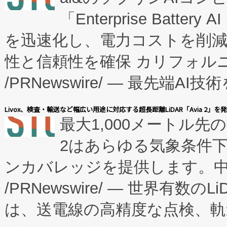
「Enterprise Batte
たNeXは、バイオ医薬品製造
を迅速化し、電力コストを削
従来のフェッドバッチ施設の
性と信頼性を確保 カリフォルニア
に、患者やサプライチェーン
/PRNewswire/ — 最先端
キー方式で拡張性が高く、持
会社エーアイ・アンド：本社横
す。FCCM‑を活用した現地
Livox、検査・輸送など幅広い用途に対応する超長距離LiDAR「Avia 2」を
最大1,000メートル先
President原信平）と、エ
患者にとっての費用負担を大幅
2はあらゆる気象条件
ードするVoltaiqは、日本に
のアクセスを大幅に拡大することができ
ンカバレッジを提供します。中国
ーエネルギー貯蔵システム（B
Fully-Connected Continuous M
/PRNewswire/ — 世界有数の
た。 Voltaiq独自のAI搭
プログラムには、施設設計・内装
は、送電線の高精度な点検、軌
定、統合、導入、運用に至る
に関する技術移転および知的財産