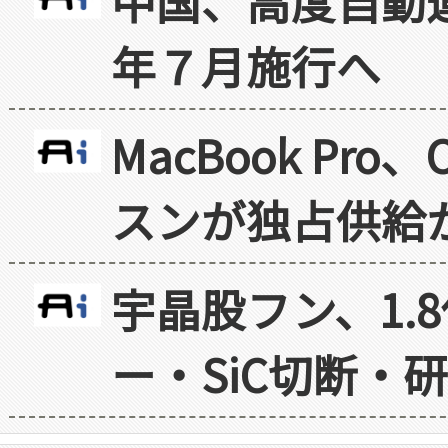
中国、高度自動
年７月施行へ
MacBook Pr
スンが独占供給
宇晶股フン、1.
ー・SiC切断・