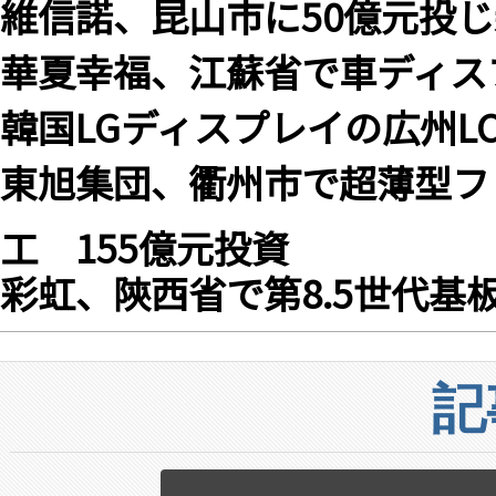
維信諾、昆山市に50億元投
華夏幸福、江蘇省で車ディス
韓国LGディスプレイの広州L
東旭集団、衢州市で超薄型フ
工 155億元投資
彩虹、陝西省で第8.5世代基
記