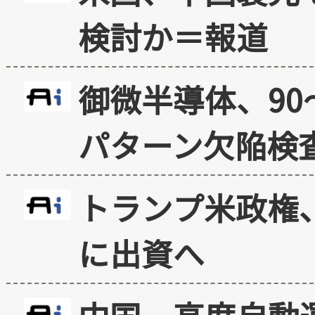
検討か＝報道
御微半導体、90
パターン欠陥検
トランプ米政権
に出資へ