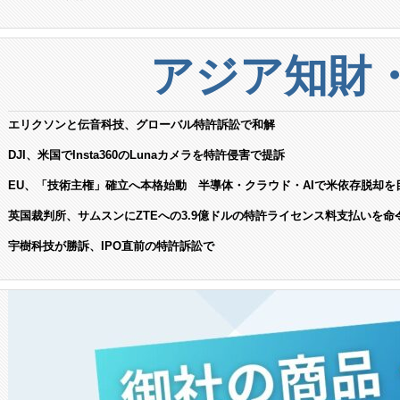
アジア知財
エリクソンと伝音科技、グローバル特許訴訟で和解
DJI、米国でInsta360のLunaカメラを特許侵害で提訴
EU、「技術主権」確立へ本格始動 半導体・クラウド・AIで米依存脱却を
英国裁判所、サムスンにZTEへの3.9億ドルの特許ライセンス料支払いを命
宇樹科技が勝訴、IPO直前の特許訴訟で