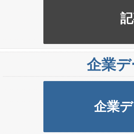
記
企業デ
企業デ