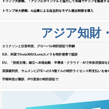
トランプ大統領、「アップルがインテルと協力して米国でチップを製造す
トランプ米大統領、AI企業による自主的なモデル提出制度を導入
アジア知財
エリクソンと伝音科技、グローバル特許訴訟で和解
DJI、米国でInsta360のLunaカメラを特許侵害で提訴
EU、「技術主権」確立へ本格始動 半導体・クラウド・AIで米依存脱却を
英国裁判所、サムスンにZTEへの3.9億ドルの特許ライセンス料支払いを命
宇樹科技が勝訴、IPO直前の特許訴訟で