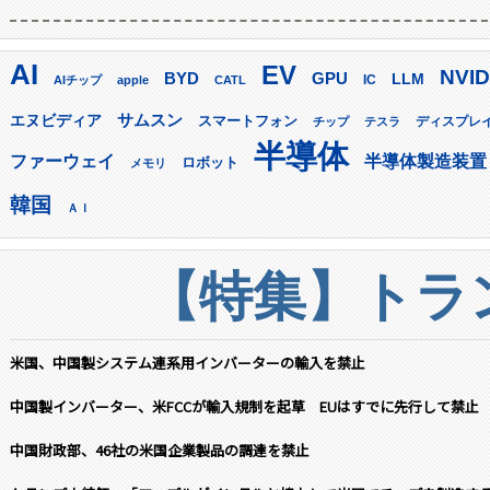
AI
EV
NVID
GPU
BYD
LLM
AIチップ
apple
CATL
IC
サムスン
エヌビディア
スマートフォン
ディスプレ
チップ
テスラ
半導体
ファーウェイ
半導体製造装置
ロボット
メモリ
韓国
ＡＩ
【特集】トラン
米国、中国製システム連系用インバーターの輸入を禁止
中国製インバーター、米FCCが輸入規制を起草 EUはすでに先行して禁止
中国財政部、46社の米国企業製品の調達を禁止