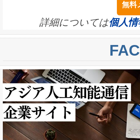
無料
イズの小径化を実現すること
ます。 Voltaiq provides a comple
きます。この効率性は、フェ
す。ノーマルモードでは、Avia
quality and reliability for AI da
詳細については
個人情
BESS stack to ensure battery qual
ートル先まで検出でき、これは
centers. Voltaiqは、a
トに対して約600メートルに
FA
からシステム統合、試運転、
では、反射率10％のターゲッ
クルの各段階のデータを監視
で向上し、最大検知距離は1,0
[…]
ットだけで最大1キロメートル
ルの変電所周囲を監視でき、
作業と点群処理を簡素化できま
Avia 2は、2種類のFOVオ
× 80°のノーマルモード、長距離