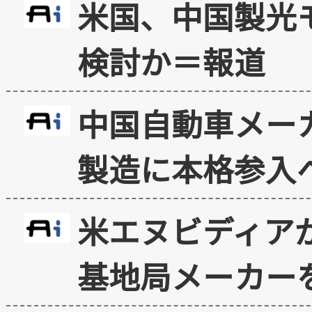
米国、中国製光
検討か＝報道
中国自動車メー
製造に本格参入
米エヌビディア
基地局メーカー