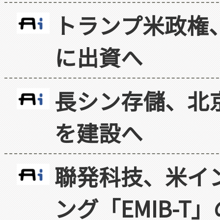
トランプ米政権
に出資へ
長シン存儲、北京
を建設へ
聯発科技、米イ
ング「EMIB-T