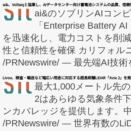
表しました。 同社の実績あるEnzeneX®
ai&、Voltaiqと協業し、AIデータセンター向け蓄電池システムの品質、信
ai&のソブリンAIコンピ
manufacturing™ (FC
「Enterprise Batte
たNeXは、バイオ医薬品製造
を迅速化し、電力コストを削
従来のフェッドバッチ施設の
性と信頼性を確保 カリフォルニア
に、患者やサプライチェーン
/PRNewswire/ — 最先端
キー方式で拡張性が高く、持
会社エーアイ・アンド：本社横
す。FCCM‑を活用した現地
Livox、検査・輸送など幅広い用途に対応する超長距離LiDAR「Avia 2」を
最大1,000メートル先
President原信平）と、エ
患者にとっての費用負担を大幅
2はあらゆる気象条件
ードするVoltaiqは、日本に
のアクセスを大幅に拡大することができ
ンカバレッジを提供します。中国
ーエネルギー貯蔵システム（B
Fully-Connected Continuous M
/PRNewswire/ — 世界有数の
た。 Voltaiq独自のAI搭
プログラムには、施設設計・内装