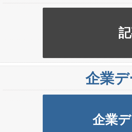
記
企業デ
企業デ