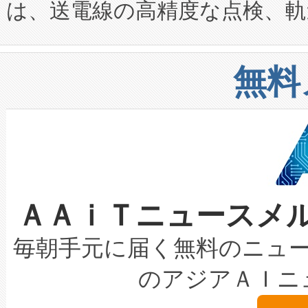
は、送電線の高精度な点検、軌
定、統合、導入、運用に至る
に関する技術移転および知的財産
や穀物倉庫におけるバルク材の
安全性を追跡し、確保する事を
構造化トレーニングカリキュ
リューション「Avia 2」を発
増加しているデータセンター
上げおよび商用化段階におけ
無料
したAvia 2は、1,000メ
る電力網に大きな負担をかけ
設備整備および立ち上げ調整
狭視野のFOVを切り替えるこ
事業者の負担軽減という課題
加組織は、Enzeneのバイオ
ケーブル、枝などの細かな対
系統連系を迅速にし、ピーク需
選定された製品について、自
なレーザースポットにより、高
限を超えて利用可能な電力容量
取得できる可能性もあります。
ＡＡｉＴニュースメ
な環境下でも豊かなディテー
持できるよう貢献します。こ
設には、3億～4億ドルかかるこ
キロメートル範囲を検出 Livox Unveil
ービスレベル契約（SLA）違
最高経営責任者（CEO）であるHi
毎朝手元に届く無料のニュ
LiDAR for Inspections, Transpor
テリー性能の劣化によるダウ
す。「当社のfully-connected c
のアジアＡＩニ
は1535 nmレーザーを搭載
念は、現在データセンターが
ームを利用すれば、6,000万～