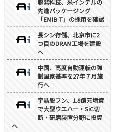
聯発科技、米インテルの
先進パッケージング
「EMIB-T」の採用を確認
長シン存儲、北京市に2
つ目のDRAM工場を建設
へ
中国、高度自動運転の強
制国家基準を27年７月施
行へ
宇晶股フン、1.8億元増資
で大型ウエハー・SiC切
断・研磨装置分野に投資
へ