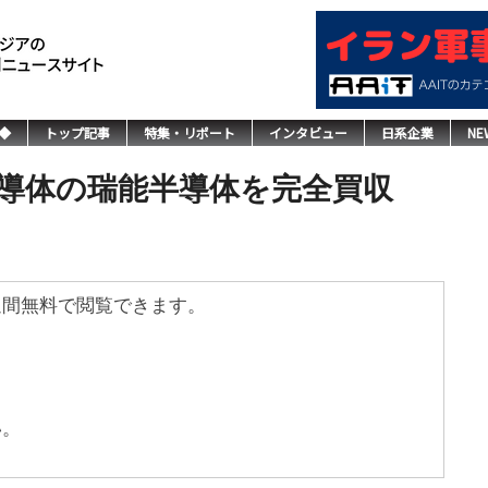
◆
トップ記事
特集・リポート
インタビュー
日系企業
NE
半導体の瑞能半導体を完全買収
週間無料で閲覧できます。
い。