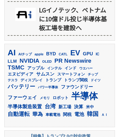
LGイノテック、ベトナム
に10億ドル投じ半導体基
板工場を建設へ
AI
EV
GPU
BYD
AIチップ
apple
CATL
IC
PR Newswire
NVIDIA
LLM
OLED
TSMC
アップル
インド
インテル
ウエハー
サムスン
エヌビディア
スマートフォン
チップ
トランプ
ディスプレイ
トランプ関税
テスラ
ドイツ
バッテリー
ファウンドリー
パワー半導体
半導体
ファーウェイ
ロボット
メモリ
台湾
半導体製造装置
決算
新工場
米中
韓国
自動運転
華為
電池
関税
車載電池
ＡＩ
【特集】トランプ2.0の対中政策