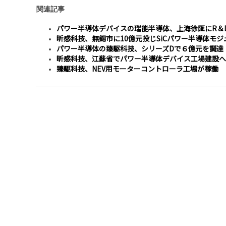
関連記事
パワー半導体デバイスの瑞能半導体、上海徐匯にR＆
昕感科技、無錫市に10億元投じSiCパワー半導体モ
パワー半導体の臻駆科技、シリーズDで６億元を調達
昕感科技、江蘇省でパワー半導体デバイス工場建設へ
臻駆科技、NEV用モーターコントローラ工場が稼働