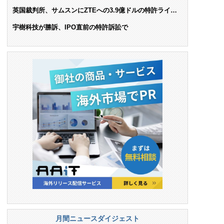
AIで米依存脱却を目指す
英国裁判所、サムスンにZTEへの3.9億ドルの特許ライセ
ンス料支払いを命令
宇樹科技が勝訴、IPO直前の特許訴訟で
月間ニュースダイジェスト