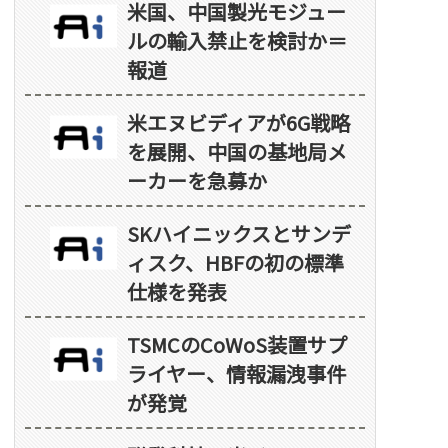
米国、中国製光モジュー
ルの輸入禁止を検討か＝
報道
米エヌビディアが6G戦略
を展開、中国の基地局メ
ーカーを急募か
SKハイニックスとサンデ
ィスク、HBFの初の標準
仕様を発表
TSMCのCoWoS装置サプ
ライヤー、情報漏洩事件
が発覚