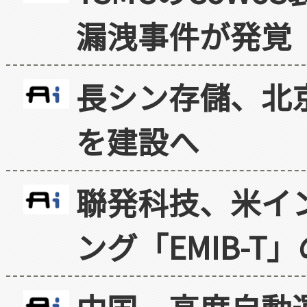
漏洩事件が発覚
長シン存儲、北京
を建設へ
聯発科技、米イ
ング「EMIB-T