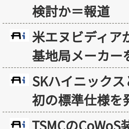
検討か＝報道
米エヌビディア
基地局メーカー
SKハイニックス
初の標準仕様を
TSMCのCoW