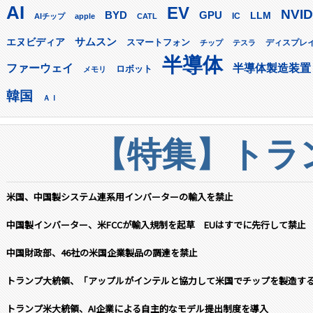
AI
EV
NVID
GPU
BYD
LLM
AIチップ
apple
CATL
IC
サムスン
エヌビディア
スマートフォン
ディスプレ
チップ
テスラ
半導体
ファーウェイ
半導体製造装置
ロボット
メモリ
韓国
ＡＩ
【特集】トラン
米国、中国製システム連系用インバーターの輸入を禁止
中国製インバーター、米FCCが輸入規制を起草 EUはすでに先行して禁止
中国財政部、46社の米国企業製品の調達を禁止
トランプ大統領、「アップルがインテルと協力して米国でチップを製造す
トランプ米大統領、AI企業による自主的なモデル提出制度を導入