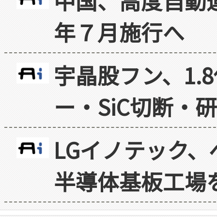
中国、高度自動
年７月施行へ
宇晶股フン、1.
ー・SiC切断・
LGイノテック、
半導体基板工場