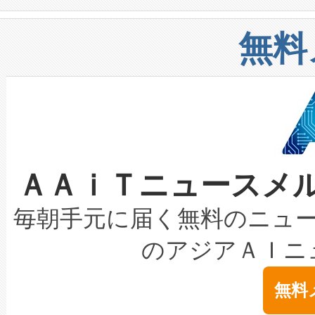
や穀物倉庫におけるバルク材の
安全性を追跡し、確保する事を
構造化トレーニングカリキュ
リューション「Avia 2」を発
増加しているデータセンター
上げおよび商用化段階におけ
無料
したAvia 2は、1,000メ
る電力網に大きな負担をかけ
設備整備および立ち上げ調整
狭視野のFOVを切り替えるこ
事業者の負担軽減という課題
加組織は、Enzeneのバイオ
ケーブル、枝などの細かな対
系統連系を迅速にし、ピーク需
選定された製品について、自
なレーザースポットにより、高
限を超えて利用可能な電力容量
取得できる可能性もあります。
ＡＡｉＴニュースメ
な環境下でも豊かなディテー
持できるよう貢献します。こ
設には、3億～4億ドルかかるこ
キロメートル範囲を検出 Livox Unveil
ービスレベル契約（SLA）違
最高経営責任者（CEO）であるHi
毎朝手元に届く無料のニュ
LiDAR for Inspections, Transpor
テリー性能の劣化によるダウ
す。「当社のfully-connected c
のアジアＡＩニ
は1535 nmレーザーを搭載
念は、現在データセンターが
ームを利用すれば、6,000万～
無料
イズの小径化を実現すること
ます。 Voltaiq provides a comple
きます。この効率性は、フェ