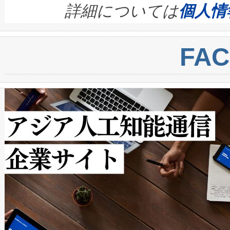
す。ノーマルモードでは、Avia
quality and reliability for AI da
詳細については
個人情
BESS stack to ensure battery qual
ートル先まで検出でき、これは
centers. Voltaiqは、a
トに対して約600メートルに
FA
からシステム統合、試運転、
では、反射率10％のターゲッ
クルの各段階のデータを監視
で向上し、最大検知距離は1,0
[…]
ットだけで最大1キロメートル
ルの変電所周囲を監視でき、
作業と点群処理を簡素化できま
Avia 2は、2種類のFOVオ
× 80°のノーマルモード、長距離
ードを切り替えて使用するこ