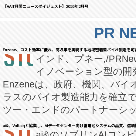
【AAiT月間ニュースダイジェスト】2026年2月号
PR N
Enzene、コスト効率に優れ、高収率を実現する地域密着型バイオ製造を可
インド、プネー,/PRNe
イノベーション型の開発
Enzeneは、政府、機関、バ
ラスのバイオ製造能力を確立
ツー・エンドのパートナーシッ
表しました。 同社の実績あるEnzeneX®
ai&、Voltaiqと協業し、AIデータセンター向け蓄電池システムの品質、信
ai&のソブリンAIコンピ
manufacturing™ (FC