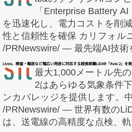
「Enterprise Batte
たNeXは、バイオ医薬品製造
を迅速化し、電力コストを削
従来のフェッドバッチ施設の
性と信頼性を確保 カリフォルニア
に、患者やサプライチェーン
/PRNewswire/ — 最先端
キー方式で拡張性が高く、持
会社エーアイ・アンド：本社横
す。FCCM‑を活用した現地
Livox、検査・輸送など幅広い用途に対応する超長距離LiDAR「Avia 2」を
最大1,000メートル先
President原信平）と、エ
患者にとっての費用負担を大幅
2はあらゆる気象条件
ードするVoltaiqは、日本に
のアクセスを大幅に拡大することができ
ンカバレッジを提供します。中国
ーエネルギー貯蔵システム（B
Fully-Connected Continuous M
/PRNewswire/ — 世界有数の
た。 Voltaiq独自のAI搭
プログラムには、施設設計・内装
は、送電線の高精度な点検、軌
定、統合、導入、運用に至る
に関する技術移転および知的財産