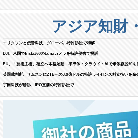
アジア知財
エリクソンと伝音科技、グローバル特許訴訟で和解
DJI、米国でInsta360のLunaカメラを特許侵害で提訴
EU、「技術主権」確立へ本格始動 半導体・クラウド・AIで米依存脱却を
英国裁判所、サムスンにZTEへの3.9億ドルの特許ライセンス料支払いを命
宇樹科技が勝訴、IPO直前の特許訴訟で