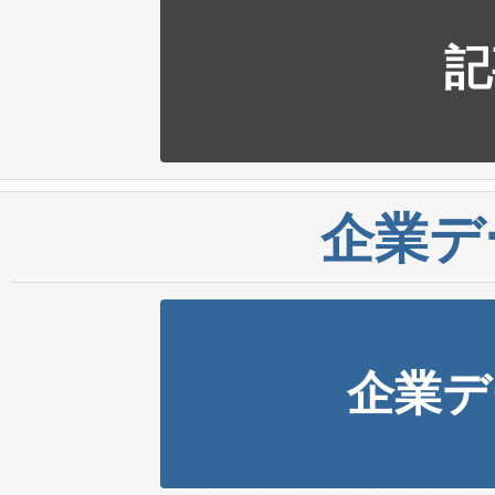
記
企業デ
企業デ