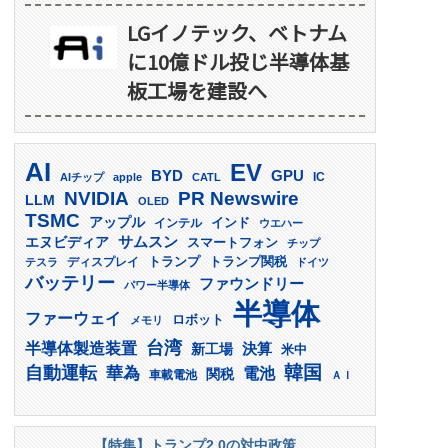
LGイノテック、ベトナム
に10億ドル投じ半導体基
板工場を建設へ
AI
EV
GPU
BYD
AIチップ
apple
CATL
IC
PR Newswire
NVIDIA
LLM
OLED
TSMC
アップル
インド
インテル
ウエハー
サムスン
エヌビディア
スマートフォン
チップ
トランプ
ディスプレイ
トランプ関税
テスラ
ドイツ
バッテリー
ファウンドリー
パワー半導体
半導体
ファーウェイ
ロボット
メモリ
台湾
半導体製造装置
決算
新工場
米中
韓国
自動運転
華為
電池
関税
車載電池
ＡＩ
【特集】トランプ2.0の対中政策