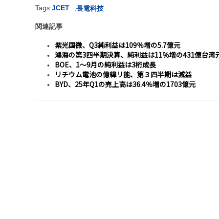
Tags:
JCET
,
長電科技
関連記事
紫光国微、Q3純利益は109％増の5.7億元
鴻海の第3四半期決算、純利益は11％増の431億台湾
BOE、1〜9月の純利益は3桁成長
リチウム電池の億緯リ能、第３四半期は減益
BYD、25年Q1の売上高は36.4％増の1703億元