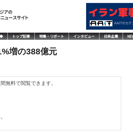
◆
トップ記事
特集・リポート
インタビュー
日系企業
NE
1%増の388億元
週間無料で閲覧できます。
い。