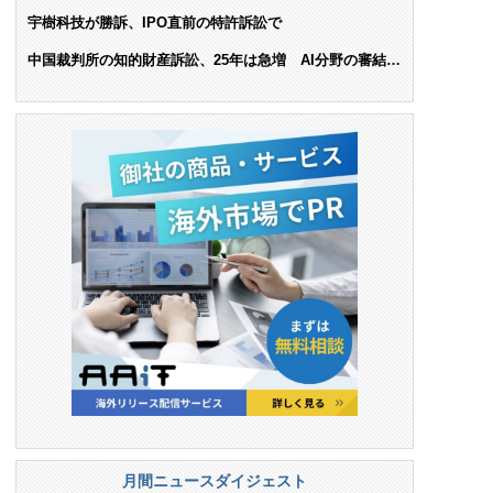
ンス料支払いを命令
宇樹科技が勝訴、IPO直前の特許訴訟で
中国裁判所の知的財産訴訟、25年は急増 AI分野の審結件
数は25.6%増
月間ニュースダイジェスト