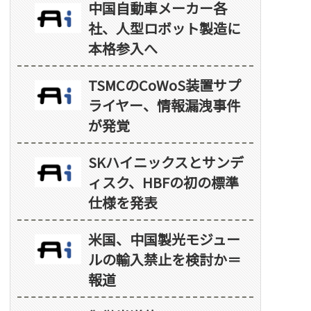
中国自動車メーカー各
社、人型ロボット製造に
本格参入へ
TSMCのCoWoS装置サプ
ライヤー、情報漏洩事件
が発覚
SKハイニックスとサンデ
ィスク、HBFの初の標準
仕様を発表
米国、中国製光モジュー
ルの輸入禁止を検討か＝
報道