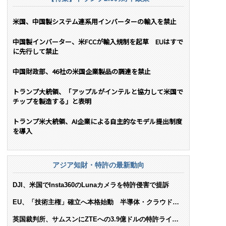
米国、中国製システム連系用インバーターの輸入を禁止
中国製インバーター、米FCCが輸入規制を起草 EUはすで
に先行して禁止
中国財政部、46社の米国企業製品の調達を禁止
トランプ大統領、「アップルがインテルと協力して米国で
チップを製造する」と表明
トランプ米大統領、AI企業による自主的なモデル提出制度
を導入
アジア知財・特許の最新動向
DJI、米国でInsta360のLunaカメラを特許侵害で提訴
EU、「技術主権」確立へ本格始動 半導体・クラウド・
AIで米依存脱却を目指す
英国裁判所、サムスンにZTEへの3.9億ドルの特許ライセ