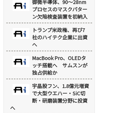
御微半導体、90～28nm
プロセスのマスクパター
ン欠陥検査装置を初納入
トランプ米政権、再び7
社のハイテク企業に出資
へ
MacBook Pro、OLEDタ
ッチ搭載へ サムスンが
独占供給か
宇晶股フン、1.8億元増資
で大型ウエハー・SiC切
断・研磨装置分野に投資
へ