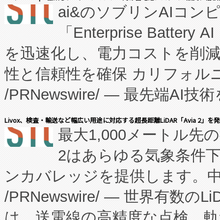
ai&のソブリンAIコンピ
manufacturing™ (FC
「Enterprise Batte
たNeXは、バイオ医薬品製造
を迅速化し、電力コストを削
従来のフェッドバッチ施設の
性と信頼性を確保 カリフォルニア
に、患者やサプライチェーン
/PRNewswire/ — 最先端
キー方式で拡張性が高く、持
会社エーアイ・アンド：本社横
す。FCCM‑を活用した現地
Livox、検査・輸送など幅広い用途に対応する超長距離LiDAR「Avia 2」を
最大1,000メートル先
President原信平）と、エ
患者にとっての費用負担を大幅
2はあらゆる気象条件
ードするVoltaiqは、日本に
のアクセスを大幅に拡大することができ
ンカバレッジを提供します。中国
ーエネルギー貯蔵システム（B
Fully-Connected Continuous M
/PRNewswire/ — 世界有数の
た。 Voltaiq独自のAI搭
プログラムには、施設設計・内装
は、送電線の高精度な点検、軌
定、統合、導入、運用に至る
に関する技術移転および知的財産