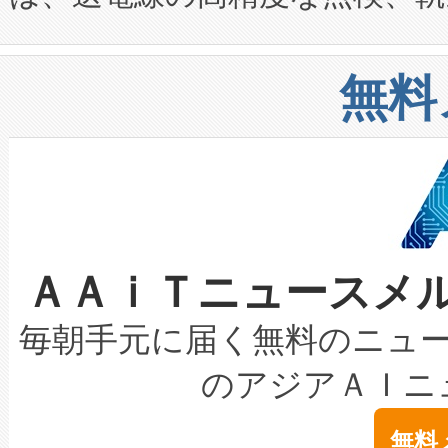
や穀物倉庫におけるバルク材の
安全性を追跡し、確保する事を
構造化トレーニングカリキュ
リューション「Avia 2」を発
増加しているデータセンター
上げおよび商用化段階におけ
無料
したAvia 2は、1,000メ
る電力網に大きな負担をかけ
設備整備および立ち上げ調整
狭視野のFOVを切り替えるこ
事業者の負担軽減という課題
加組織は、Enzeneのバイオ
ケーブル、枝などの細かな対
系統連系を迅速にし、ピーク需
選定された製品について、自
なレーザースポットにより、高
限を超えて利用可能な電力容量
取得できる可能性もあります。
ＡＡｉＴニュースメ
な環境下でも豊かなディテー
持できるよう貢献します。こ
設には、3億～4億ドルかかるこ
キロメートル範囲を検出 Livox Unveil
ービスレベル契約（SLA）違
最高経営責任者（CEO）であるHi
毎朝手元に届く無料のニュ
LiDAR for Inspections, Transpor
テリー性能の劣化によるダウ
す。「当社のfully-connected c
のアジアＡＩニ
は1535 nmレーザーを搭載
念は、現在データセンターが
ームを利用すれば、6,000万～
無料