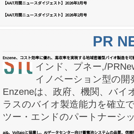
【AAiT月間ニュースダイジェスト】2026年3月号
【AAiT月間ニュースダイジェスト】2026年2月号
PR N
Enzene、コスト効率に優れ、高収率を実現する地域密着型バイオ製造を可
インド、プネー,/PRNe
イノベーション型の開発
Enzeneは、政府、機関、バ
ラスのバイオ製造能力を確立
ツー・エンドのパートナーシッ
表しました。 同社の実績あるEnzeneX®
ai&、Voltaiqと協業し、AIデータセンター向け蓄電池システムの品質、信