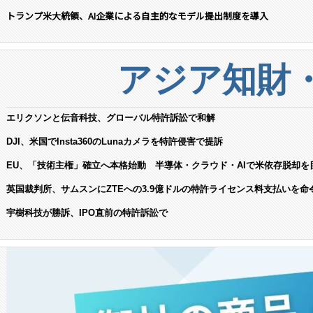
トランプ米大統領、AI企業による自主的なモデル提出制度を導入
アジア知財
エリクソンと伝音科技、グローバル特許訴訟で和解
DJI、米国でInsta360のLunaカメラを特許侵害で提訴
EU、「技術主権」確立へ本格始動 半導体・クラウド・AIで米依存脱却を
英国裁判所、サムスンにZTEへの3.9億ドルの特許ライセンス料支払いを命
宇樹科技が勝訴、IPO直前の特許訴訟で