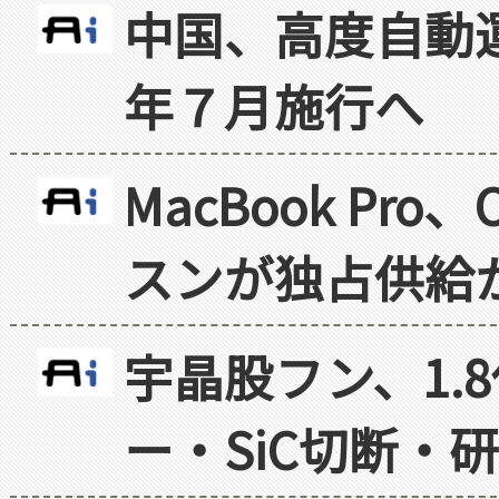
中国、高度自動
年７月施行へ
MacBook Pr
スンが独占供給
宇晶股フン、1.
ー・SiC切断・