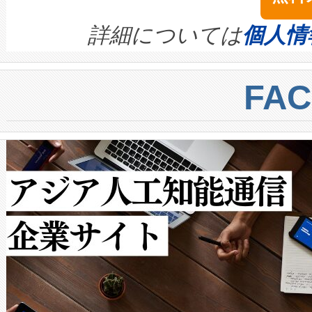
イズの小径化を実現すること
ます。 Voltaiq provides a comple
きます。この効率性は、フェ
す。ノーマルモードでは、Avia
quality and reliability for AI da
詳細については
個人情
BESS stack to ensure battery qual
ートル先まで検出でき、これは
centers. Voltaiqは、a
トに対して約600メートルに
FA
からシステム統合、試運転、
では、反射率10％のターゲッ
クルの各段階のデータを監視
で向上し、最大検知距離は1,0
[…]
ットだけで最大1キロメートル
ルの変電所周囲を監視でき、
作業と点群処理を簡素化できま
Avia 2は、2種類のFOVオ
× 80°のノーマルモード、長距離