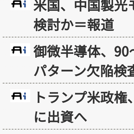
米国、中国製光
検討か＝報道
御微半導体、90
パターン欠陥検
トランプ米政権
に出資へ