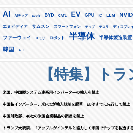
AI
EV
NVID
GPU
BYD
LLM
AIチップ
apple
CATL
IC
サムスン
エヌビディア
スマートフォン
ディスプレ
チップ
テスラ
半導体
ファーウェイ
半導体製造装置
ロボット
メモリ
韓国
ＡＩ
【特集】トラン
米国、中国製システム連系用インバーターの輸入を禁止
中国製インバーター、米FCCが輸入規制を起草 EUはすでに先行して禁止
中国財政部、46社の米国企業製品の調達を禁止
トランプ大統領、「アップルがインテルと協力して米国でチップを製造す