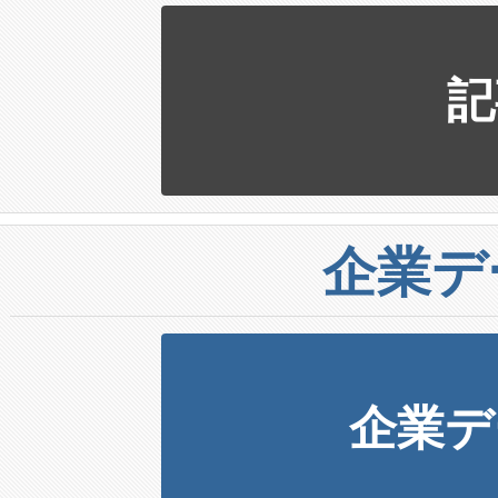
記
企業デ
企業デ