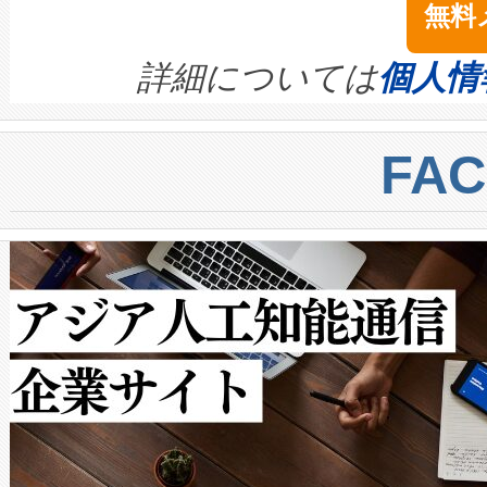
無料
イズの小径化を実現すること
ます。 Voltaiq provides a comple
きます。この効率性は、フェ
す。ノーマルモードでは、Avia
quality and reliability for AI da
詳細については
個人情
BESS stack to ensure battery qual
ートル先まで検出でき、これは
centers. Voltaiqは、a
トに対して約600メートルに
FA
からシステム統合、試運転、
では、反射率10％のターゲッ
クルの各段階のデータを監視
で向上し、最大検知距離は1,0
[…]
ットだけで最大1キロメートル
ルの変電所周囲を監視でき、
作業と点群処理を簡素化できま
Avia 2は、2種類のFOVオ
× 80°のノーマルモード、長距離