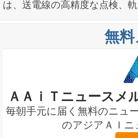
は、送電線の高精度な点検、軌
定、統合、導入、運用に至る
に関する技術移転および知的財産
や穀物倉庫におけるバルク材の
安全性を追跡し、確保する事を
構造化トレーニングカリキュ
リューション「Avia 2」を発
増加しているデータセンター
上げおよび商用化段階におけ
無料
したAvia 2は、1,000メ
る電力網に大きな負担をかけ
設備整備および立ち上げ調整
狭視野のFOVを切り替えるこ
事業者の負担軽減という課題
加組織は、Enzeneのバイオ
ケーブル、枝などの細かな対
系統連系を迅速にし、ピーク需
選定された製品について、自
なレーザースポットにより、高
限を超えて利用可能な電力容量
取得できる可能性もあります。
ＡＡｉＴニュースメ
な環境下でも豊かなディテー
持できるよう貢献します。こ
設には、3億～4億ドルかかるこ
キロメートル範囲を検出 Livox Unveil
ービスレベル契約（SLA）違
最高経営責任者（CEO）であるHi
毎朝手元に届く無料のニュ
LiDAR for Inspections, Transpor
テリー性能の劣化によるダウ
す。「当社のfully-connected c
のアジアＡＩニ
は1535 nmレーザーを搭載
念は、現在データセンターが
ームを利用すれば、6,000万～