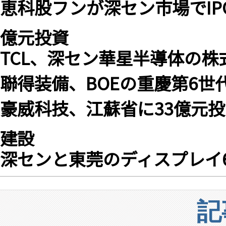
恵科股フンが深セン市場でIPO申
億元投資
TCL、深セン華星半導体の株式
聯得装備、BOEの重慶第6世代
豪威科技、江蘇省に33億元
建設
深センと東莞のディスプレイ6
記