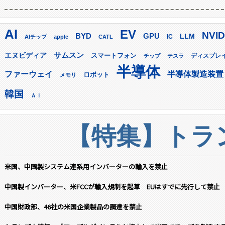
AI
EV
NVID
GPU
BYD
LLM
AIチップ
apple
CATL
IC
サムスン
エヌビディア
スマートフォン
ディスプレ
チップ
テスラ
半導体
ファーウェイ
半導体製造装置
ロボット
メモリ
韓国
ＡＩ
【特集】トラン
米国、中国製システム連系用インバーターの輸入を禁止
中国製インバーター、米FCCが輸入規制を起草 EUはすでに先行して禁止
中国財政部、46社の米国企業製品の調達を禁止