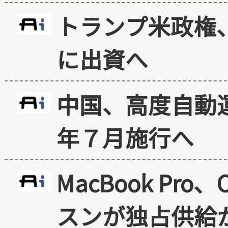
トランプ米政権
に出資へ
中国、高度自動
年７月施行へ
MacBook Pr
スンが独占供給