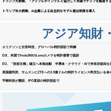
トランプ大統領、「アップルがインテルと協力して米国でチップを製造す
トランプ米大統領、AI企業による自主的なモデル提出制度を導入
アジア知財
エリクソンと伝音科技、グローバル特許訴訟で和解
DJI、米国でInsta360のLunaカメラを特許侵害で提訴
EU、「技術主権」確立へ本格始動 半導体・クラウド・AIで米依存脱却を
英国裁判所、サムスンにZTEへの3.9億ドルの特許ライセンス料支払いを命
宇樹科技が勝訴、IPO直前の特許訴訟で