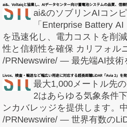
表しました。 同社の実績あるEnzeneX®
ai&、Voltaiqと協業し、AIデータセンター向け蓄電池システムの品質、信
ai&のソブリンAIコンピ
manufacturing™ (FC
「Enterprise Batte
たNeXは、バイオ医薬品製造
を迅速化し、電力コストを削
従来のフェッドバッチ施設の
性と信頼性を確保 カリフォルニア
に、患者やサプライチェーン
/PRNewswire/ — 最先端
キー方式で拡張性が高く、持
会社エーアイ・アンド：本社横
す。FCCM‑を活用した現地
Livox、検査・輸送など幅広い用途に対応する超長距離LiDAR「Avia 2」を
最大1,000メートル先
President原信平）と、エ
患者にとっての費用負担を大幅
2はあらゆる気象条件
ードするVoltaiqは、日本に
のアクセスを大幅に拡大することができ
ンカバレッジを提供します。中国
ーエネルギー貯蔵システム（B
Fully-Connected Continuous M
/PRNewswire/ — 世界有数の
た。 Voltaiq独自のAI搭
プログラムには、施設設計・内装