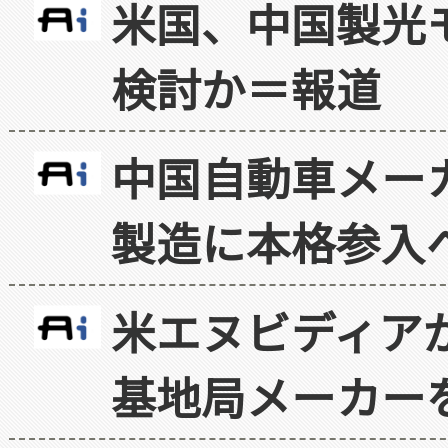
米国、中国製光
検討か＝報道
中国自動車メー
製造に本格参入
米エヌビディア
基地局メーカー