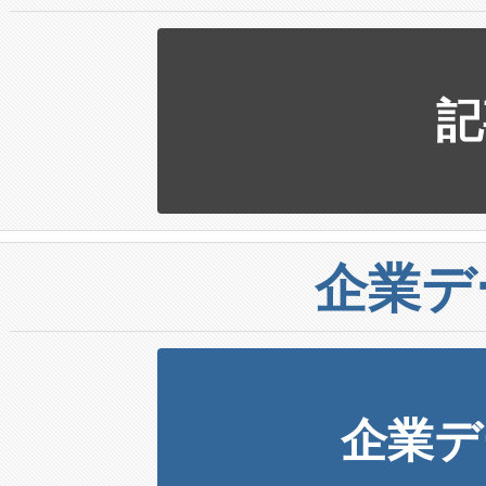
記
企業デ
企業デ