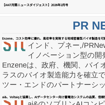
【AAiT月間ニュースダイジェスト】2026年2月号
PR N
Enzene、コスト効率に優れ、高収率を実現する地域密着型バイオ製造を可
インド、プネー,/PRNe
イノベーション型の開発
Enzeneは、政府、機関、バ
ラスのバイオ製造能力を確立
ツー・エンドのパートナーシッ
表しました。 同社の実績あるEnzeneX®
ai&、Voltaiqと協業し、AIデータセンター向け蓄電池システムの品質、信
ai&のソブリンAIコンピ
manufacturing™ (FC