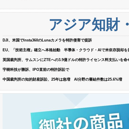
アジア知財
DJI、米国でInsta360のLunaカメラを特許侵害で提訴
EU、「技術主権」確立へ本格始動 半導体・クラウド・AIで米依存脱却を
英国裁判所、サムスンにZTEへの3.9億ドルの特許ライセンス料支払いを命
宇樹科技が勝訴、IPO直前の特許訴訟で
中国裁判所の知的財産訴訟、25年は急増 AI分野の審結件数は25.6%増