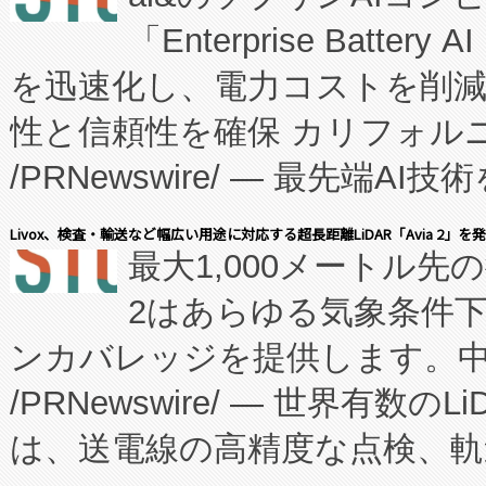
「Enterprise Batte
たNeXは、バイオ医薬品製造
を迅速化し、電力コストを削
従来のフェッドバッチ施設の
性と信頼性を確保 カリフォルニア
に、患者やサプライチェーン
/PRNewswire/ — 最先端
キー方式で拡張性が高く、持
会社エーアイ・アンド：本社横
す。FCCM‑を活用した現地
Livox、検査・輸送など幅広い用途に対応する超長距離LiDAR「Avia 2」を
最大1,000メートル先
President原信平）と、エ
患者にとっての費用負担を大幅
2はあらゆる気象条件
ードするVoltaiqは、日本に
のアクセスを大幅に拡大することができ
ンカバレッジを提供します。中国
ーエネルギー貯蔵システム（B
Fully-Connected Continuous M
/PRNewswire/ — 世界有数の
た。 Voltaiq独自のAI搭
プログラムには、施設設計・内装
は、送電線の高精度な点検、軌
定、統合、導入、運用に至る
に関する技術移転および知的財産