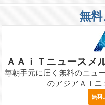
や穀物倉庫におけるバルク材の
安全性を追跡し、確保する事を
構造化トレーニングカリキュ
リューション「Avia 2」を発
増加しているデータセンター
上げおよび商用化段階におけ
無料
したAvia 2は、1,000メ
る電力網に大きな負担をかけ
設備整備および立ち上げ調整
狭視野のFOVを切り替えるこ
事業者の負担軽減という課題
加組織は、Enzeneのバイオ
ケーブル、枝などの細かな対
系統連系を迅速にし、ピーク需
選定された製品について、自
なレーザースポットにより、高
限を超えて利用可能な電力容量
取得できる可能性もあります。
ＡＡｉＴニュースメ
な環境下でも豊かなディテー
持できるよう貢献します。こ
設には、3億～4億ドルかかるこ
キロメートル範囲を検出 Livox Unveil
ービスレベル契約（SLA）違
最高経営責任者（CEO）であるHi
毎朝手元に届く無料のニュ
LiDAR for Inspections, Transpor
テリー性能の劣化によるダウ
す。「当社のfully-connected c
のアジアＡＩニ
は1535 nmレーザーを搭載
念は、現在データセンターが
ームを利用すれば、6,000万～
無料
イズの小径化を実現すること
ます。 Voltaiq provides a comple
きます。この効率性は、フェ