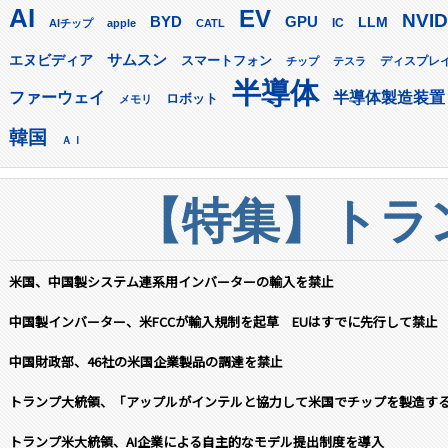
AI
EV
NVID
GPU
BYD
LLM
AIチップ
apple
CATL
IC
サムスン
エヌビディア
スマートフォン
ディスプレ
チップ
テスラ
半導体
ファーウェイ
半導体製造装置
ロボット
メモリ
韓国
ＡＩ
【特集】トラン
米国、中国製システム連系用インバーターの輸入を禁止
中国製インバーター、米FCCが輸入規制を起草 EUはすでに先行して禁止
中国財政部、46社の米国企業製品の調達を禁止
トランプ大統領、「アップルがインテルと協力して米国でチップを製造す
トランプ米大統領、AI企業による自主的なモデル提出制度を導入