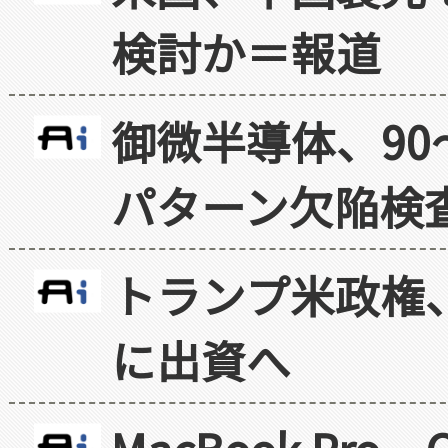
検討か＝報道
御微半導体、90
パターン欠陥検
トランプ米政権
に出資へ