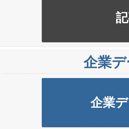
記
企業デ
企業デ