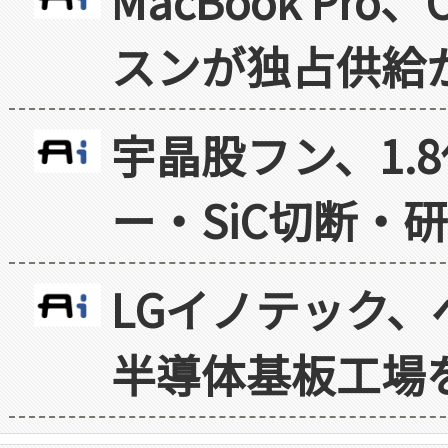
MacBook Pr
スンが独占供給
宇晶股フン、1.
ー・SiC切断・
LGイノテック、
半導体基板工場