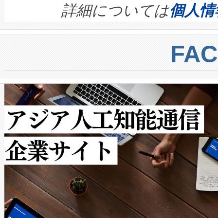
す。ノーマルモードでは、Avia
quality and reliability for AI da
詳細については
個人情
BESS stack to ensure battery qual
ートル先まで検出でき、これは
centers. Voltaiqは、a
トに対して約600メートルに
FA
からシステム統合、試運転、
では、反射率10％のターゲッ
クルの各段階のデータを監視
で向上し、最大検知距離は1,0
[…]
ットだけで最大1キロメートル
ルの変電所周囲を監視でき、
作業と点群処理を簡素化できま
Avia 2は、2種類のFOVオ
× 80°のノーマルモード、長距離
ードを切り替えて使用するこ