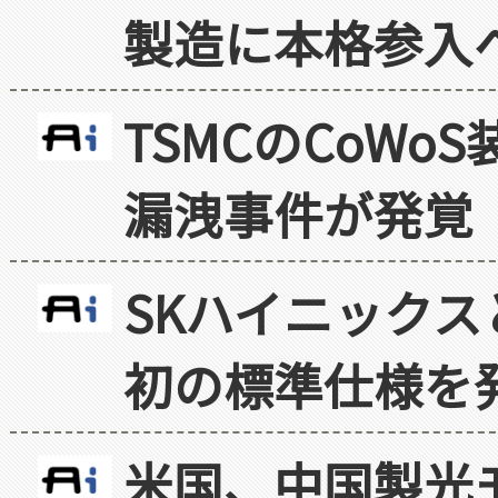
製造に本格参入
TSMCのCoW
漏洩事件が発覚
SKハイニックス
初の標準仕様を
米国、中国製光