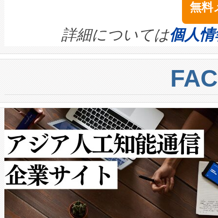
無料
イズの小径化を実現すること
ます。 Voltaiq provides a comple
きます。この効率性は、フェ
す。ノーマルモードでは、Avia
quality and reliability for AI da
詳細については
個人情
BESS stack to ensure battery qual
ートル先まで検出でき、これは
centers. Voltaiqは、a
トに対して約600メートルに
FA
からシステム統合、試運転、
では、反射率10％のターゲッ
クルの各段階のデータを監視
で向上し、最大検知距離は1,0
[…]
ットだけで最大1キロメートル
ルの変電所周囲を監視でき、
作業と点群処理を簡素化できま
Avia 2は、2種類のFOVオ
× 80°のノーマルモード、長距離