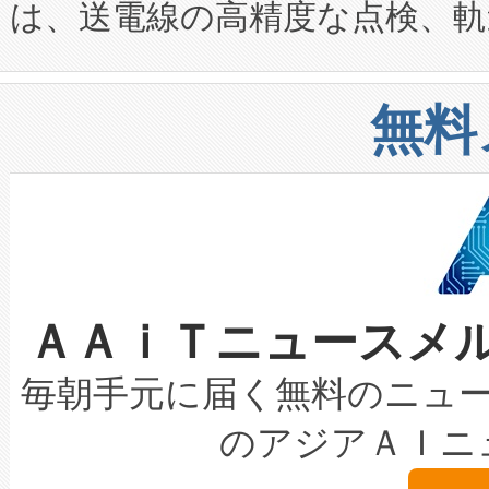
は、送電線の高精度な点検、軌
定、統合、導入、運用に至る
に関する技術移転および知的財産
や穀物倉庫におけるバルク材の
安全性を追跡し、確保する事を
構造化トレーニングカリキュ
リューション「Avia 2」を発
増加しているデータセンター
上げおよび商用化段階におけ
無料
したAvia 2は、1,000メ
る電力網に大きな負担をかけ
設備整備および立ち上げ調整
狭視野のFOVを切り替えるこ
事業者の負担軽減という課題
加組織は、Enzeneのバイオ
ケーブル、枝などの細かな対
系統連系を迅速にし、ピーク需
選定された製品について、自
なレーザースポットにより、高
限を超えて利用可能な電力容量
取得できる可能性もあります。
ＡＡｉＴニュースメ
な環境下でも豊かなディテー
持できるよう貢献します。こ
設には、3億～4億ドルかかるこ
キロメートル範囲を検出 Livox Unveil
ービスレベル契約（SLA）違
最高経営責任者（CEO）であるHi
毎朝手元に届く無料のニュ
LiDAR for Inspections, Transpor
テリー性能の劣化によるダウ
す。「当社のfully-connected c
のアジアＡＩニ
は1535 nmレーザーを搭載
念は、現在データセンターが
ームを利用すれば、6,000万～