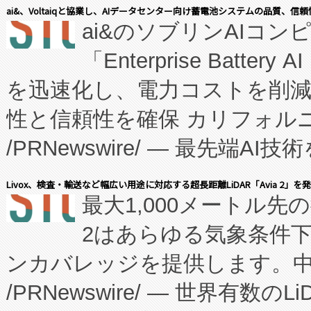
表しました。 同社の実績あるEnzeneX®
ai&、Voltaiqと協業し、AIデータセンター向け蓄電池システムの品質、信
ai&のソブリンAIコンピ
manufacturing™ (FC
「Enterprise Batte
たNeXは、バイオ医薬品製造
を迅速化し、電力コストを削
従来のフェッドバッチ施設の
性と信頼性を確保 カリフォルニア
に、患者やサプライチェーン
/PRNewswire/ — 最先端
キー方式で拡張性が高く、持
会社エーアイ・アンド：本社横
す。FCCM‑を活用した現地
Livox、検査・輸送など幅広い用途に対応する超長距離LiDAR「Avia 2」を
最大1,000メートル先
President原信平）と、エ
患者にとっての費用負担を大幅
2はあらゆる気象条件
ードするVoltaiqは、日本に
のアクセスを大幅に拡大することができ
ンカバレッジを提供します。中国
ーエネルギー貯蔵システム（B
Fully-Connected Continuous M
/PRNewswire/ — 世界有数の
た。 Voltaiq独自のAI搭
プログラムには、施設設計・内装