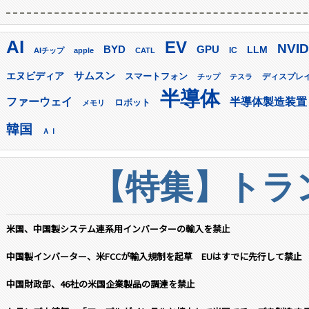
AI
EV
NVID
GPU
BYD
LLM
AIチップ
apple
CATL
IC
サムスン
エヌビディア
スマートフォン
ディスプレ
チップ
テスラ
半導体
ファーウェイ
半導体製造装置
ロボット
メモリ
韓国
ＡＩ
【特集】トラン
米国、中国製システム連系用インバーターの輸入を禁止
中国製インバーター、米FCCが輸入規制を起草 EUはすでに先行して禁止
中国財政部、46社の米国企業製品の調達を禁止