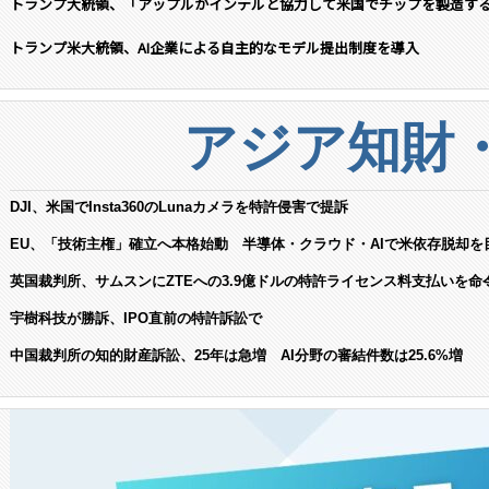
トランプ大統領、「アップルがインテルと協力して米国でチップを製造す
トランプ米大統領、AI企業による自主的なモデル提出制度を導入
アジア知財
DJI、米国でInsta360のLunaカメラを特許侵害で提訴
EU、「技術主権」確立へ本格始動 半導体・クラウド・AIで米依存脱却を
英国裁判所、サムスンにZTEへの3.9億ドルの特許ライセンス料支払いを命
宇樹科技が勝訴、IPO直前の特許訴訟で
中国裁判所の知的財産訴訟、25年は急増 AI分野の審結件数は25.6%増