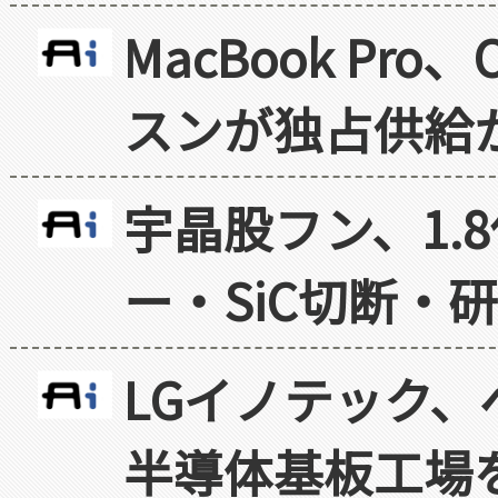
MacBook Pr
スンが独占供給
宇晶股フン、1.
ー・SiC切断・
LGイノテック、
半導体基板工場