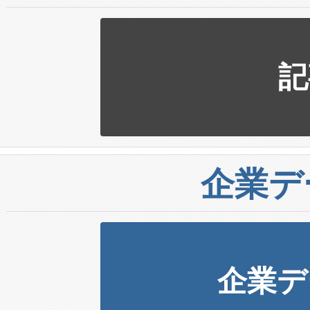
記
企業デ
企業デ