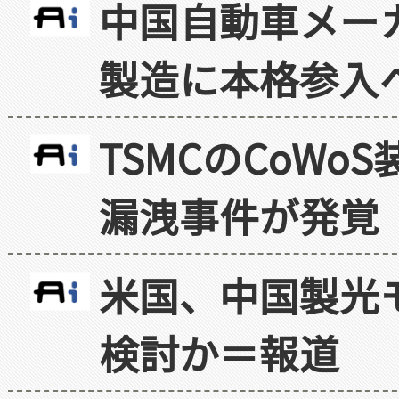
中国自動車メー
製造に本格参入
TSMCのCoW
漏洩事件が発覚
米国、中国製光
検討か＝報道