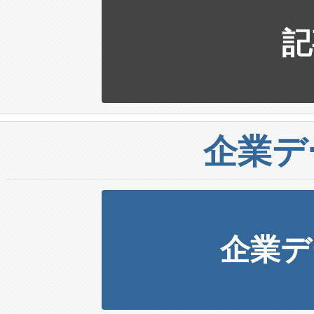
記
企業デ
企業デ