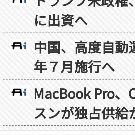
トランプ米政権
に出資へ
中国、高度自動
年７月施行へ
MacBook Pr
スンが独占供給