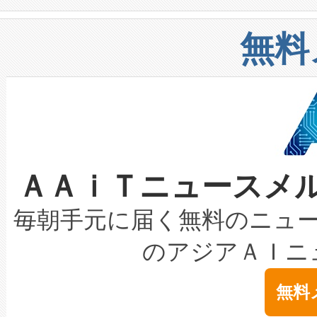
や穀物倉庫におけるバルク材の
安全性を追跡し、確保する事を
構造化トレーニングカリキュ
リューション「Avia 2」を発
増加しているデータセンター
上げおよび商用化段階におけ
無料
したAvia 2は、1,000メ
る電力網に大きな負担をかけ
設備整備および立ち上げ調整
狭視野のFOVを切り替えるこ
事業者の負担軽減という課題
加組織は、Enzeneのバイオ
ケーブル、枝などの細かな対
系統連系を迅速にし、ピーク需
選定された製品について、自
なレーザースポットにより、高
限を超えて利用可能な電力容量
取得できる可能性もあります。
ＡＡｉＴニュースメ
な環境下でも豊かなディテー
持できるよう貢献します。こ
設には、3億～4億ドルかかるこ
キロメートル範囲を検出 Livox Unveil
ービスレベル契約（SLA）違
最高経営責任者（CEO）であるHi
毎朝手元に届く無料のニュ
LiDAR for Inspections, Transpor
テリー性能の劣化によるダウ
す。「当社のfully-connected c
のアジアＡＩニ
は1535 nmレーザーを搭載
念は、現在データセンターが
ームを利用すれば、6,000万～
無料
イズの小径化を実現すること
ます。 Voltaiq provides a comple
きます。この効率性は、フェ