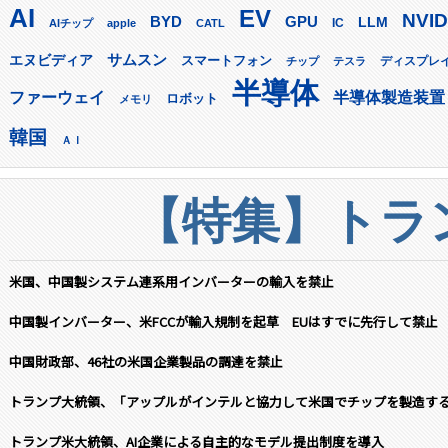
AI
EV
NVID
GPU
BYD
LLM
AIチップ
apple
CATL
IC
サムスン
エヌビディア
スマートフォン
ディスプレ
チップ
テスラ
半導体
ファーウェイ
半導体製造装置
ロボット
メモリ
韓国
ＡＩ
【特集】トラン
米国、中国製システム連系用インバーターの輸入を禁止
中国製インバーター、米FCCが輸入規制を起草 EUはすでに先行して禁止
中国財政部、46社の米国企業製品の調達を禁止
トランプ大統領、「アップルがインテルと協力して米国でチップを製造す
トランプ米大統領、AI企業による自主的なモデル提出制度を導入