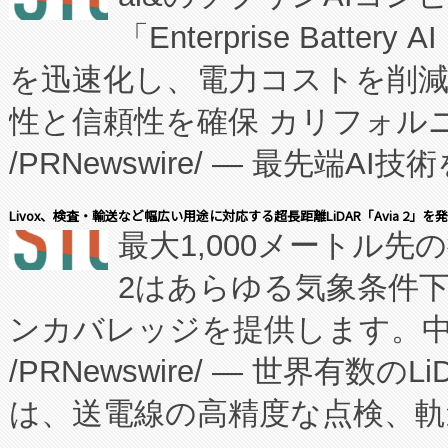
「Enterprise Batte
たNeXは、バイオ医薬品製造
を迅速化し、電力コストを削
従来のフェッドバッチ施設の
性と信頼性を確保 カリフォルニア
に、患者やサプライチェーン
/PRNewswire/ — 最先端
キー方式で拡張性が高く、持
会社エーアイ・アンド：本社横
す。FCCM‑を活用した現地
Livox、検査・輸送など幅広い用途に対応する超長距離LiDAR「Avia 2」を
最大1,000メートル先
President原信平）と、エ
患者にとっての費用負担を大幅
2はあらゆる気象条件
ードするVoltaiqは、日本に
のアクセスを大幅に拡大することができ
ンカバレッジを提供します。中国
ーエネルギー貯蔵システム（B
Fully-Connected Continuous M
/PRNewswire/ — 世界有数の
た。 Voltaiq独自のAI搭
プログラムには、施設設計・内装
は、送電線の高精度な点検、軌
定、統合、導入、運用に至る
に関する技術移転および知的財産