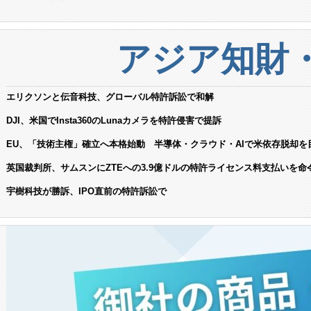
アジア知財
エリクソンと伝音科技、グローバル特許訴訟で和解
DJI、米国でInsta360のLunaカメラを特許侵害で提訴
EU、「技術主権」確立へ本格始動 半導体・クラウド・AIで米依存脱却を
英国裁判所、サムスンにZTEへの3.9億ドルの特許ライセンス料支払いを命
宇樹科技が勝訴、IPO直前の特許訴訟で