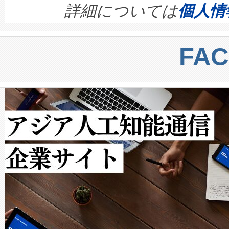
す。ノーマルモードでは、Avia
quality and reliability for AI da
詳細については
個人情
BESS stack to ensure battery qual
ートル先まで検出でき、これは
centers. Voltaiqは、a
トに対して約600メートルに
FA
からシステム統合、試運転、
では、反射率10％のターゲッ
クルの各段階のデータを監視
で向上し、最大検知距離は1,0
[…]
ットだけで最大1キロメートル
ルの変電所周囲を監視でき、
作業と点群処理を簡素化できま
Avia 2は、2種類のFOVオ
× 80°のノーマルモード、長距離
ードを切り替えて使用するこ