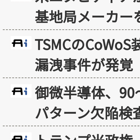
基地局メーカー
TSMCのCoW
漏洩事件が発覚
御微半導体、90
パターン欠陥検