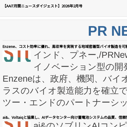
【AAiT月間ニュースダイジェスト】2026年2月号
PR N
Enzene、コスト効率に優れ、高収率を実現する地域密着型バイオ製造を可
インド、プネー,/PRNe
イノベーション型の開発
Enzeneは、政府、機関、バ
ラスのバイオ製造能力を確立
ツー・エンドのパートナーシッ
表しました。 同社の実績あるEnzeneX®
ai&、Voltaiqと協業し、AIデータセンター向け蓄電池システムの品質、信
ai&のソブリンAIコンピ
manufacturing™ (FC