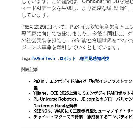
しています。この施設は、OmniSharing D
ィードAIデータを生成し、より高度な環境理解
しています。
iREX 2025において、PaXiniは多轴触覚知
専門家に向けて披露しました。今後も同社は、グ
の社会実装を推進し、AI知能と物理世界をつな
ジェンス革命を牽引していくとしています。
Tags:
PaXini Tech
,
,
ロボット
帕西尼感知科技
関連記事
PaXini、エンボディドAI向け「触覚インフラストラ
義
Yijiahe、CCE 2025上海にてエンボディドAIロボッ
PL-Universe Robotics、JD.comとのグローバ
Dexterous Handを発表
KEENON、WAICにて二足歩行型ヒューマノイド・
チャイナ・マターズの特集：急成長するエンボディド