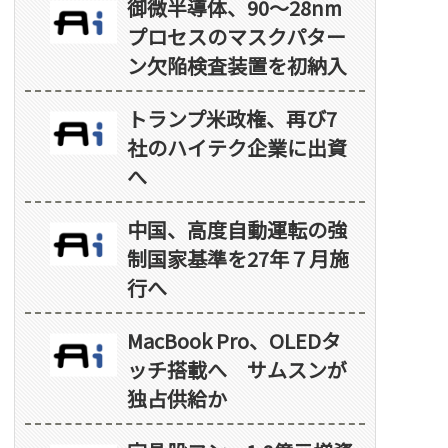
御微半導体、90～28nm
プロセスのマスクパター
ン欠陥検査装置を初納入
トランプ米政権、再び7
社のハイテク企業に出資
へ
中国、高度自動運転の強
制国家基準を27年７月施
行へ
MacBook Pro、OLEDタ
ッチ搭載へ サムスンが
独占供給か