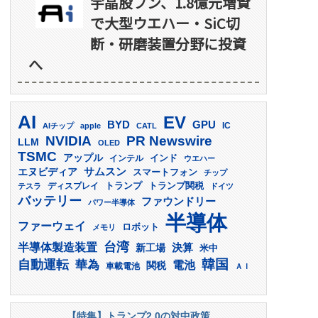
宇晶股フン、1.8億元増資
で大型ウエハー・SiC切
断・研磨装置分野に投資
へ
AI
EV
GPU
BYD
AIチップ
apple
CATL
IC
PR Newswire
NVIDIA
LLM
OLED
TSMC
アップル
インド
インテル
ウエハー
サムスン
エヌビディア
スマートフォン
チップ
トランプ
ディスプレイ
トランプ関税
テスラ
ドイツ
バッテリー
ファウンドリー
パワー半導体
半導体
ファーウェイ
ロボット
メモリ
台湾
半導体製造装置
決算
新工場
米中
韓国
自動運転
華為
電池
関税
車載電池
ＡＩ
【特集】トランプ2.0の対中政策