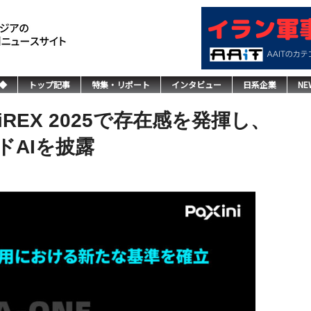
◆
トップ記事
特集・リポート
インタビュー
日系企業
NE
iREX 2025で存在感を発揮し、
ドAIを披露