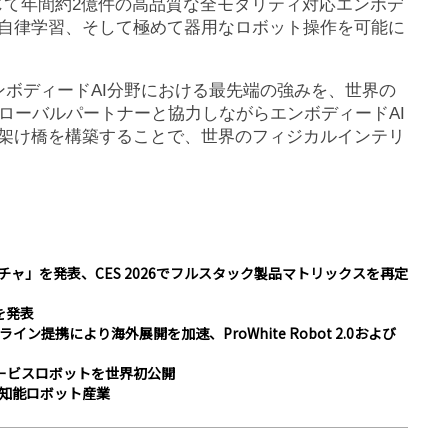
Bを通じて年間約2億件の高品質な全モダリティ対応エンボデ
、自律学習、そして極めて器用なロボット操作を可能に
覚とエンボディードAI分野における最先端の強みを、世界の
ローバルパートナーと協力しながらエンボディードAI
ぐ架け橋を構築することで、世界のフィジカルインテリ
クチャ」を発表、CES 2026でフルスタック製品マトリックスを再定
トを発表
ルオンライン提携により海外展開を加速、ProWhite Robot 2.0および
サービスロボットを世界初公開
知能ロボット産業