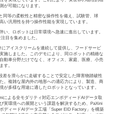
測が可能になります。
の指と同等の柔軟性と精密な操作性を備え、試験管、球
高い汎用性を持つ操作性能を実現しています。
に伴い、ロボットは日常環境へ急速に進出しています。
きな注目を集めました。
者向けにアイスクリームを連続して提供し、フードサービ
実施しました。このデモにより、同ロボットの精緻な
自動車分野だけでなく、オフィス、家庭、医療、小売
ます。
Eは、段差を滑らかに走破することで安定した障害物踏破性
た。複雑な屋内外の地形への適応力により、製造、商
境が多様な用途に適したロボットとなっています。
niによる全モダリティ対応エンボディードAIデータ取
実環境への展開という課題を解決するため、PaXini
ドAIデータ工場「Super EID Factory」を構築