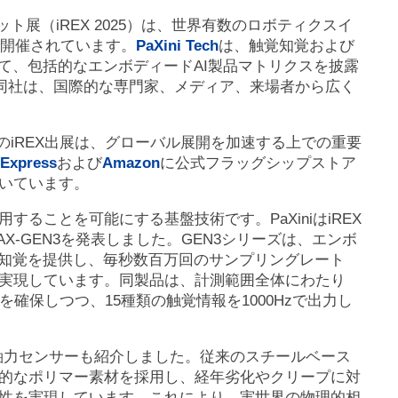
国際ロボット展（iREX 2025）は、世界有数のロボティクスイ
で開催されています。
PaXini Tech
は、触覚知覚および
て、包括的なエンボディードAI製品マトリクスを披露
た。同社は、国際的な専門家、メディア、来場者から広く
回のiREX出展は、グローバル展開を加速する上での重要
iExpress
および
Amazon
に公式フラッグシップストア
いています。
ることを可能にする基盤技術です。PaXiniはiREX
AX-GEN3を発表しました。GEN3シリーズは、エンボ
理知覚を提供し、毎秒数百万回のサンプリングレート
実現しています。同製品は、計測範囲全体にわたり
性を確保しつつ、15種類の触覚情報を1000Hzで出力し
く6軸力センサーも紹介しました。従来のスチールベース
的なポリマー素材を採用し、経年劣化やクリープに対
性を実現しています。これにより、実世界の物理的相