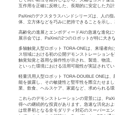
互作用を正確に反映した、長期的に安定した力計
PaXiniのデクスタラスハンドシリーズは、人
体、立方体などを巧みに把持できることを示し、
高齢化の進展とエンボディードAIの急速な進化
展示会では、PaXiniの2つのロボットが特に大
多轴触覚人型ロボット TORA-ONEは、来場
ス領域における初の公開デモンストレーションを
触覚知覚と器用な操作性が示され、製造、物流、
といった環境における活用可能性が実証されてい
軽量汎用人型ロボット TORA-DOUBLE ON
能を披露し、その敏捷性と堅牢性を際立たせまし
業、飲食、ヘルスケア、家庭など、求められる環
これらのデモンストレーションの背景には、PaXi
得への継続的な投資があります。急速な汎化および
は世界初となる全モダリティ対応のスーパーエンボディー