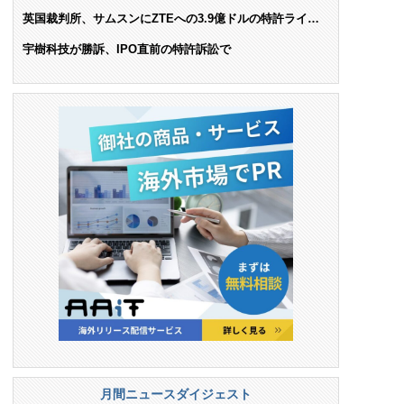
AIで米依存脱却を目指す
英国裁判所、サムスンにZTEへの3.9億ドルの特許ライセ
ンス料支払いを命令
宇樹科技が勝訴、IPO直前の特許訴訟で
月間ニュースダイジェスト