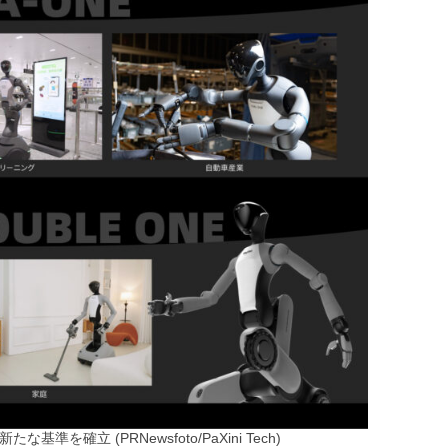
確立 (PRNewsfoto/PaXini Tech)