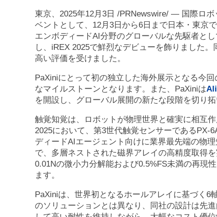
東京、2025年12月3日 /PRNewswire/ — 
ベントとして、12月3日から6日まで日本・東京
エンボディードAI分野のグローバルな先駆者とし
し、iREX 2025で鮮烈なデビューを飾りまし
高い評価を受けました。
PaXiniにとって初の独立した海外展示となる今
なマイルストーンとなります。また、PaXiniは
Al
を開設し、グローバル展開の新たな段階を切り拓
触覚知覚は、ロボットが物理世界と確実に相互作用す
2025において、第3世代触覚センサーであるPX-6
ディードAIエージェント向けに業界最先端の物
で、多層ネストされた磁界アレイの高精度取得を
0.01Nの微小力分解能および0.5%FS未満の再現
ます。
PaXiniは、世界初となるホールアレイに基づ
のソリューションとは異なり、同社の設計は先進
して高い耐性を維持しながら、大幅なコスト優位