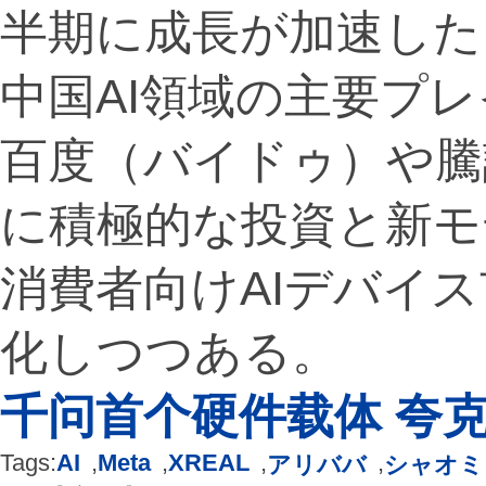
半期に成長が加速した
中国AI領域の主要プ
百度（バイドゥ）や騰
に積極的な投資と新モ
消費者向けAIデバイ
化しつつある。
千问首个硬件载体 夸克
Tags:
AI
,
Meta
,
XREAL
,
,
アリババ
シャオミ