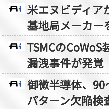
米エヌビディア
基地局メーカー
TSMCのCoW
漏洩事件が発覚
御微半導体、90
パターン欠陥検