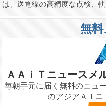
は、送電線の高精度な点検、軌
定、統合、導入、運用に至る
に関する技術移転および知的財産
や穀物倉庫におけるバルク材の
安全性を追跡し、確保する事を
構造化トレーニングカリキュ
リューション「Avia 2」を発
増加しているデータセンター
上げおよび商用化段階におけ
無料
したAvia 2は、1,000メ
る電力網に大きな負担をかけ
設備整備および立ち上げ調整
狭視野のFOVを切り替えるこ
事業者の負担軽減という課題
加組織は、Enzeneのバイオ
ケーブル、枝などの細かな対
系統連系を迅速にし、ピーク需
選定された製品について、自
なレーザースポットにより、高
限を超えて利用可能な電力容量
取得できる可能性もあります。
ＡＡｉＴニュースメ
な環境下でも豊かなディテー
持できるよう貢献します。こ
設には、3億～4億ドルかかるこ
キロメートル範囲を検出 Livox Unveil
ービスレベル契約（SLA）違
最高経営責任者（CEO）であるHi
毎朝手元に届く無料のニュ
LiDAR for Inspections, Transpor
テリー性能の劣化によるダウ
す。「当社のfully-connected c
のアジアＡＩニ
は1535 nmレーザーを搭載
念は、現在データセンターが
ームを利用すれば、6,000万～