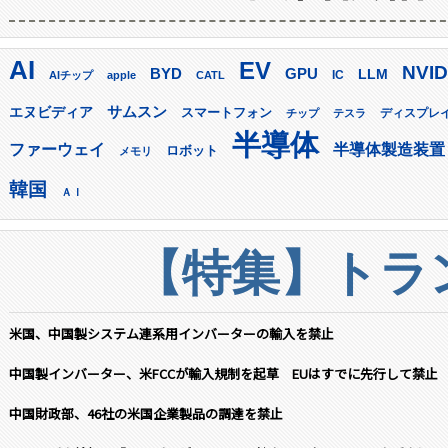
AI
EV
NVID
GPU
BYD
LLM
AIチップ
apple
CATL
IC
サムスン
エヌビディア
スマートフォン
ディスプレ
チップ
テスラ
半導体
ファーウェイ
半導体製造装置
ロボット
メモリ
韓国
ＡＩ
【特集】トラン
米国、中国製システム連系用インバーターの輸入を禁止
中国製インバーター、米FCCが輸入規制を起草 EUはすでに先行して禁止
中国財政部、46社の米国企業製品の調達を禁止