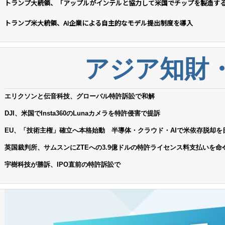
トランプ大統領、「アップルがインテルと協力して米国でチップを製造す
トランプ米大統領、AI企業による自主的なモデル提出制度を導入
アジア知財
エリクソンと伝音科技、グローバル特許訴訟で和解
DJI、米国でInsta360のLunaカメラを特許侵害で提訴
EU、「技術主権」確立へ本格始動 半導体・クラウド・AIで米依存脱却を
英国裁判所、サムスンにZTEへの3.9億ドルの特許ライセンス料支払いを命
宇樹科技が勝訴、IPO直前の特許訴訟で