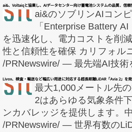
表しました。 同社の実績あるEnzeneX®
ai&、Voltaiqと協業し、AIデータセンター向け蓄電池システムの品質、信
ai&のソブリンAIコンピ
manufacturing™ (FC
「Enterprise Batte
たNeXは、バイオ医薬品製造
を迅速化し、電力コストを削
従来のフェッドバッチ施設の
性と信頼性を確保 カリフォルニア
に、患者やサプライチェーン
/PRNewswire/ — 最先端
キー方式で拡張性が高く、持
会社エーアイ・アンド：本社横
す。FCCM‑を活用した現地
Livox、検査・輸送など幅広い用途に対応する超長距離LiDAR「Avia 2」を
最大1,000メートル先
President原信平）と、エ
患者にとっての費用負担を大幅
2はあらゆる気象条件
ードするVoltaiqは、日本に
のアクセスを大幅に拡大することができ
ンカバレッジを提供します。中国
ーエネルギー貯蔵システム（B
Fully-Connected Continuous M
/PRNewswire/ — 世界有数の
た。 Voltaiq独自のAI搭
プログラムには、施設設計・内装