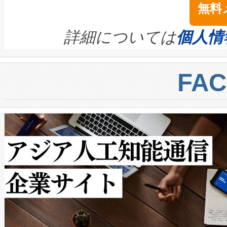
無料
イズの小径化を実現すること
ます。 Voltaiq provides a comple
きます。この効率性は、フェ
す。ノーマルモードでは、Avia
quality and reliability for AI da
詳細については
個人情
BESS stack to ensure battery qual
ートル先まで検出でき、これは
centers. Voltaiqは、a
トに対して約600メートルに
FA
からシステム統合、試運転、
では、反射率10％のターゲッ
クルの各段階のデータを監視
で向上し、最大検知距離は1,0
[…]
ットだけで最大1キロメートル
ルの変電所周囲を監視でき、
作業と点群処理を簡素化できま
Avia 2は、2種類のFOVオ
× 80°のノーマルモード、長距離