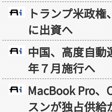
トランプ米政権
に出資へ
中国、高度自動
年７月施行へ
MacBook Pr
スンが独占供給