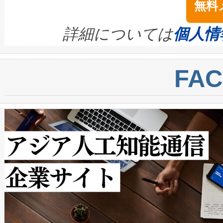
無料
イズの小径化を実現すること
ます。 Voltaiq provides a comple
きます。この効率性は、フェ
す。ノーマルモードでは、Avia
quality and reliability for AI da
詳細については
個人情
BESS stack to ensure battery qual
ートル先まで検出でき、これは
centers. Voltaiqは、a
トに対して約600メートルに
FA
からシステム統合、試運転、
では、反射率10％のターゲッ
クルの各段階のデータを監視
で向上し、最大検知距離は1,0
[…]
ットだけで最大1キロメートル
ルの変電所周囲を監視でき、
作業と点群処理を簡素化できま
Avia 2は、2種類のFOVオ
× 80°のノーマルモード、長距離