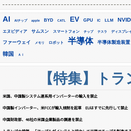
AI
EV
NVID
GPU
BYD
LLM
AIチップ
apple
CATL
IC
サムスン
エヌビディア
スマートフォン
ディスプレ
チップ
テスラ
半導体
ファーウェイ
半導体製造装置
ロボット
メモリ
韓国
ＡＩ
【特集】トラン
米国、中国製システム連系用インバーターの輸入を禁止
中国製インバーター、米FCCが輸入規制を起草 EUはすでに先行して禁止
中国財政部、46社の米国企業製品の調達を禁止