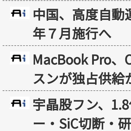
中国、高度自動
年７月施行へ
MacBook Pr
スンが独占供給
宇晶股フン、1.
ー・SiC切断・