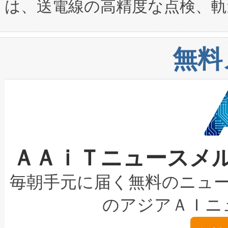
は、送電線の高精度な点検、軌
定、統合、導入、運用に至る
に関する技術移転および知的財産
や穀物倉庫におけるバルク材の
安全性を追跡し、確保する事を
構造化トレーニングカリキュ
リューション「Avia 2」を発
増加しているデータセンター
上げおよび商用化段階におけ
無料
したAvia 2は、1,000メ
る電力網に大きな負担をかけ
設備整備および立ち上げ調整
狭視野のFOVを切り替えるこ
事業者の負担軽減という課題
加組織は、Enzeneのバイオ
ケーブル、枝などの細かな対
系統連系を迅速にし、ピーク需
選定された製品について、自
なレーザースポットにより、高
限を超えて利用可能な電力容量
取得できる可能性もあります。
ＡＡｉＴニュースメ
な環境下でも豊かなディテー
持できるよう貢献します。こ
設には、3億～4億ドルかかるこ
キロメートル範囲を検出 Livox Unveil
ービスレベル契約（SLA）違
最高経営責任者（CEO）であるHi
毎朝手元に届く無料のニュ
LiDAR for Inspections, Transpor
テリー性能の劣化によるダウ
す。「当社のfully-connected c
のアジアＡＩニ
は1535 nmレーザーを搭載
念は、現在データセンターが
ームを利用すれば、6,000万～