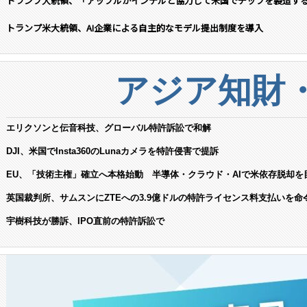
トランプ大統領、「アップルがインテルと協力して米国でチップを製造す
トランプ米大統領、AI企業による自主的なモデル提出制度を導入
アジア知財
エリクソンと伝音科技、グローバル特許訴訟で和解
DJI、米国でInsta360のLunaカメラを特許侵害で提訴
EU、「技術主権」確立へ本格始動 半導体・クラウド・AIで米依存脱却を
英国裁判所、サムスンにZTEへの3.9億ドルの特許ライセンス料支払いを命
宇樹科技が勝訴、IPO直前の特許訴訟で