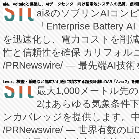
表しました。 同社の実績あるEnzeneX®
ai&、Voltaiqと協業し、AIデータセンター向け蓄電池システムの品質、信
ai&のソブリンAIコンピ
manufacturing™ (FC
「Enterprise Batte
たNeXは、バイオ医薬品製造
を迅速化し、電力コストを削
従来のフェッドバッチ施設の
性と信頼性を確保 カリフォルニア
に、患者やサプライチェーン
/PRNewswire/ — 最先端
キー方式で拡張性が高く、持
会社エーアイ・アンド：本社横
す。FCCM‑を活用した現地
Livox、検査・輸送など幅広い用途に対応する超長距離LiDAR「Avia 2」を
最大1,000メートル先
President原信平）と、エ
患者にとっての費用負担を大幅
2はあらゆる気象条件
ードするVoltaiqは、日本に
のアクセスを大幅に拡大することができ
ンカバレッジを提供します。中国
ーエネルギー貯蔵システム（B
Fully-Connected Continuous M
/PRNewswire/ — 世界有数の
た。 Voltaiq独自のAI搭
プログラムには、施設設計・内装