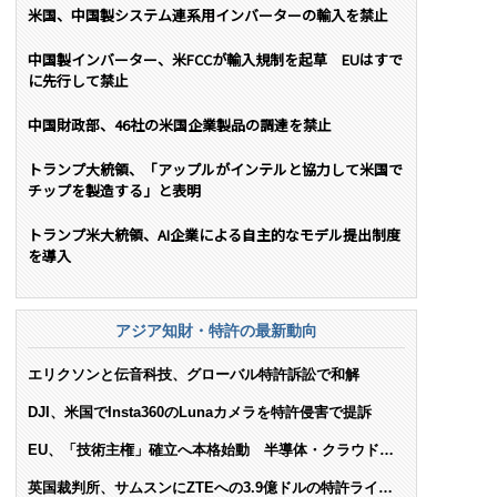
米国、中国製システム連系用インバーターの輸入を禁止
中国製インバーター、米FCCが輸入規制を起草 EUはすで
に先行して禁止
中国財政部、46社の米国企業製品の調達を禁止
トランプ大統領、「アップルがインテルと協力して米国で
チップを製造する」と表明
トランプ米大統領、AI企業による自主的なモデル提出制度
を導入
アジア知財・特許の最新動向
エリクソンと伝音科技、グローバル特許訴訟で和解
DJI、米国でInsta360のLunaカメラを特許侵害で提訴
EU、「技術主権」確立へ本格始動 半導体・クラウド・
AIで米依存脱却を目指す
英国裁判所、サムスンにZTEへの3.9億ドルの特許ライセ