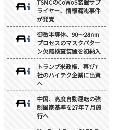
TSMCのCoWoS装置サプ
ライヤー、情報漏洩事件
が発覚
御微半導体、90～28nm
プロセスのマスクパター
ン欠陥検査装置を初納入
トランプ米政権、再び7
社のハイテク企業に出資
へ
中国、高度自動運転の強
制国家基準を27年７月施
行へ