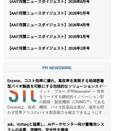
【AAiT月間ニュースダイジェスト】2026年6月号
【AAiT月間ニュースダイジェスト】2026年5月号
【AAiT月間ニュースダイジェスト】2026年4月号
【AAiT月間ニュースダイジェスト】2026年3月号
【AAiT月間ニュースダイジェスト】2026年2月号
PR NEWSWIRE
Enzene、コスト効率に優れ、高収率を実現する地域密着
型バイオ製造を可能にする包括的なソリューションスイー
ト「NeX™」 をリリース
インド、プネー,/PRNewswire/ — 世界
をリードする継続的イノベーション型
の開発・製造機関（CIDMO™）である
Enzeneは、政府、機関、バイオ医薬品企業が、場所を問
わず世界クラスのバイオ製造能力を確立できるようにす
る、変革的なエンド・ツー・エンドのパートナーシップモ
デル「NeX™」の立ち上げを発表しました。 同社の実績
ai&、Voltaiqと協業し、AIデータセンター向け蓄電池シス
あるEnzeneX® fully‑connected continuous
テムの品質、信頼性、安全性を確保