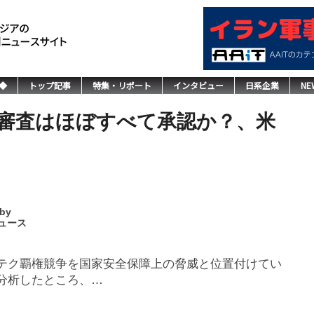
◆
トップ記事
特集・リポート
インタビュー
日系企業
NE
審査はほぼすべて承認か？、米
 by
ュース
テク覇権競争を国家安全保障上の脅威と位置付けてい
分析したところ、…