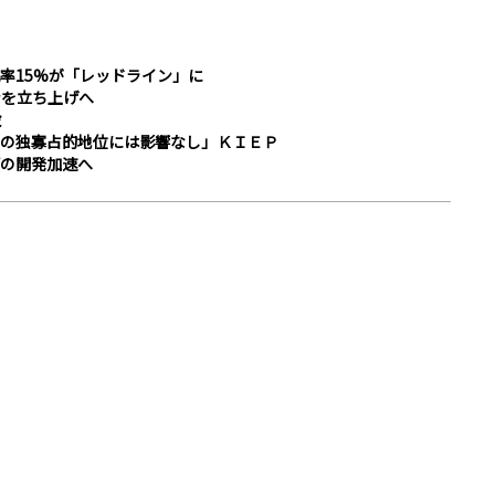
率15%が「レッドライン」に
ンを立ち上げへ
設
の独寡占的地位には影響なし」ＫＩＥＰ
ップの開発加速へ