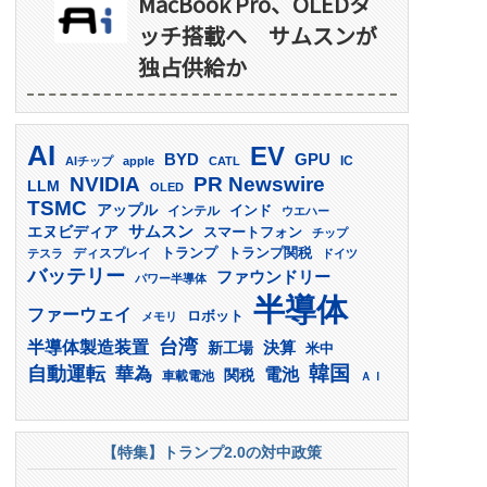
MacBook Pro、OLEDタ
ッチ搭載へ サムスンが
独占供給か
AI
EV
GPU
BYD
AIチップ
apple
CATL
IC
PR Newswire
NVIDIA
LLM
OLED
TSMC
アップル
インド
インテル
ウエハー
サムスン
エヌビディア
スマートフォン
チップ
トランプ
ディスプレイ
トランプ関税
テスラ
ドイツ
バッテリー
ファウンドリー
パワー半導体
半導体
ファーウェイ
ロボット
メモリ
台湾
半導体製造装置
決算
新工場
米中
韓国
自動運転
華為
電池
関税
車載電池
ＡＩ
【特集】トランプ2.0の対中政策