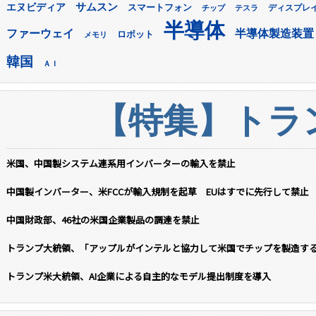
サムスン
エヌビディア
スマートフォン
ディスプレ
チップ
テスラ
半導体
ファーウェイ
半導体製造装置
ロボット
メモリ
韓国
ＡＩ
【特集】トラン
米国、中国製システム連系用インバーターの輸入を禁止
中国製インバーター、米FCCが輸入規制を起草 EUはすでに先行して禁止
中国財政部、46社の米国企業製品の調達を禁止
トランプ大統領、「アップルがインテルと協力して米国でチップを製造す
トランプ米大統領、AI企業による自主的なモデル提出制度を導入