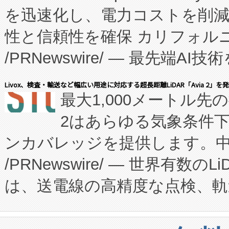
を迅速化し、電力コストを削
従来のフェッドバッチ施設の
性と信頼性を確保 カリフォルニア
に、患者やサプライチェーン
/PRNewswire/ — 最先端
キー方式で拡張性が高く、持
会社エーアイ・アンド：本社横
す。FCCM‑を活用した現地
Livox、検査・輸送など幅広い用途に対応する超長距離LiDAR「Avia 2」を
最大1,000メートル先
President原信平）と、エ
患者にとっての費用負担を大幅
2はあらゆる気象条件
ードするVoltaiqは、日本に
のアクセスを大幅に拡大することができ
ンカバレッジを提供します。中国
ーエネルギー貯蔵システム（B
Fully-Connected Continuous M
/PRNewswire/ — 世界有数の
た。 Voltaiq独自のAI搭
プログラムには、施設設計・内装
は、送電線の高精度な点検、軌
定、統合、導入、運用に至る
に関する技術移転および知的財産
や穀物倉庫におけるバルク材の
安全性を追跡し、確保する事を
構造化トレーニングカリキュ
リューション「Avia 2」を発