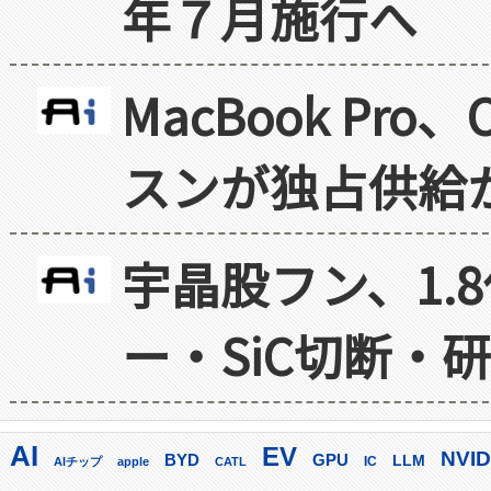
年７月施行へ
MacBook Pr
スンが独占供給
宇晶股フン、1.
ー・SiC切断・
AI
EV
NVID
GPU
BYD
LLM
AIチップ
apple
CATL
IC