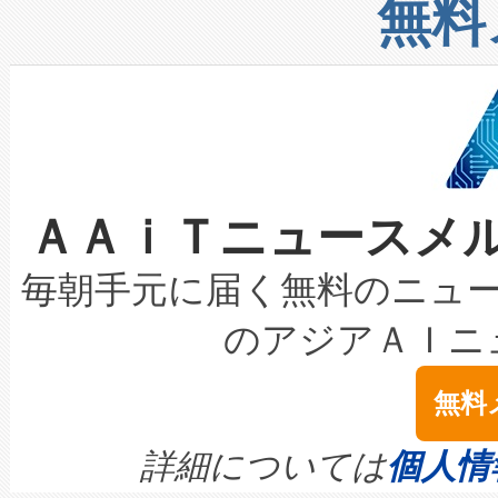
増加しているデータセンター
上げおよび商用化段階におけ
無料
したAvia 2は、1,000メ
る電力網に大きな負担をかけ
設備整備および立ち上げ調整
狭視野のFOVを切り替えるこ
事業者の負担軽減という課題
加組織は、Enzeneのバイオ
ケーブル、枝などの細かな対
系統連系を迅速にし、ピーク需
選定された製品について、自
なレーザースポットにより、高
限を超えて利用可能な電力容量
取得できる可能性もあります。
ＡＡｉＴニュースメ
な環境下でも豊かなディテー
持できるよう貢献します。こ
設には、3億～4億ドルかかるこ
キロメートル範囲を検出 Livox Unveil
ービスレベル契約（SLA）違
最高経営責任者（CEO）であるHi
毎朝手元に届く無料のニュ
LiDAR for Inspections, Transpor
テリー性能の劣化によるダウ
す。「当社のfully-connected c
のアジアＡＩニ
は1535 nmレーザーを搭載
念は、現在データセンターが
ームを利用すれば、6,000万～
無料
イズの小径化を実現すること
ます。 Voltaiq provides a comple
きます。この効率性は、フェ
す。ノーマルモードでは、Avia
quality and reliability for AI da
詳細については
個人情