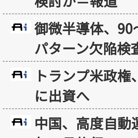
検討か＝報道
御微半導体、90
パターン欠陥検
トランプ米政権
に出資へ
中国、高度自動