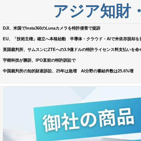
アジア知財
DJI、米国でInsta360のLunaカメラを特許侵害で提訴
EU、「技術主権」確立へ本格始動 半導体・クラウド・AIで米依存脱却を
英国裁判所、サムスンにZTEへの3.9億ドルの特許ライセンス料支払いを命
宇樹科技が勝訴、IPO直前の特許訴訟で
中国裁判所の知的財産訴訟、25年は急増 AI分野の審結件数は25.6%増