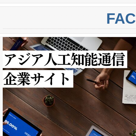
BESS stack to ensure battery qual
ートル先まで検出でき、これは
centers. Voltaiqは、a
トに対して約600メートルに
FA
からシステム統合、試運転、
では、反射率10％のターゲッ
クルの各段階のデータを監視
で向上し、最大検知距離は1,0
[…]
ットだけで最大1キロメートル
ルの変電所周囲を監視でき、
作業と点群処理を簡素化できま
Avia 2は、2種類のFOVオ
× 80°のノーマルモード、長距離
ードを切り替えて使用するこ
ることなく、単一のデバイス