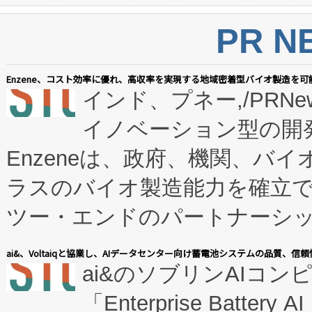
PR N
Enzene、コスト効率に優れ、高収率を実現する地域密着型バイオ製造を可
インド、プネー,/PRNe
イノベーション型の開発
Enzeneは、政府、機関、バ
ラスのバイオ製造能力を確立
ツー・エンドのパートナーシッ
表しました。 同社の実績あるEnzeneX®
ai&、Voltaiqと協業し、AIデータセンター向け蓄電池システムの品質、信
ai&のソブリンAIコンピ
manufacturing™ (FC
「Enterprise Batte
たNeXは、バイオ医薬品製造