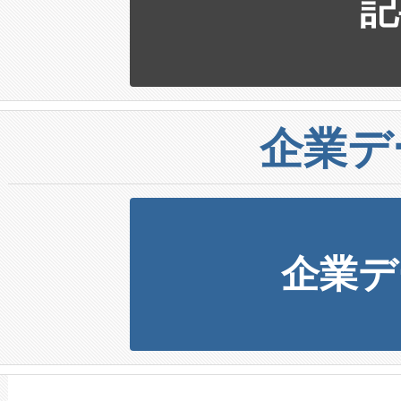
記
企業デ
企業デ