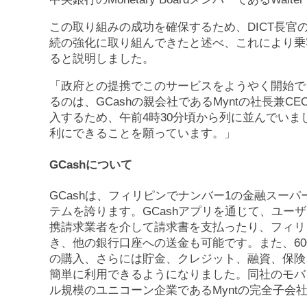
この取り組みの成功を確保するため、DICT長官のHe
続の強化に取り組んできたと述べ、これにより乗客
ると説明しました。
「政府との提携でこのサービスをようやく開始で
るのは、GCashの親会社であるMyntの社長兼CEO
入するため、午前4時30分頃から列に並んでい
利にできることを願っています。」
GCash
について
GCashは、フィリピンでナンバー1の金融スー
テムを誇ります。GCashアプリを通じて、ユー
携請求業者を介して請求書を支払ったり、フィリ
き、他の銀行口座への送金も可能です。また、6
の購入、さらには貯金、クレジット、融資、保険
簡単に利用できるようになりました。同社のモバ
ル規模のユニコーン企業であるMyntの完全子会社である