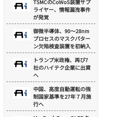
TSMCのCoWoS装置サプ
ライヤー、情報漏洩事件
が発覚
御微半導体、90～28nm
プロセスのマスクパター
ン欠陥検査装置を初納入
トランプ米政権、再び7
社のハイテク企業に出資
へ
中国、高度自動運転の強
制国家基準を27年７月施
行へ