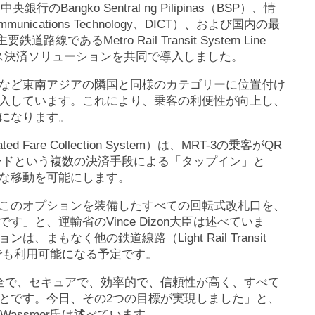
、中央銀行のBangko Sentral ng Pilipinas（BSP）、情
 Communications Technology、DICT）、および国内の最
路線であるMetro Rail Transit System Line
レス決済ソリューションを共同で導入しました。
など東南アジアの隣国と同様のカテゴリーに位置付け
入しています。これにより、乗客の利便性が向上し、
になります。
re Collection System）は、MRT-3の乗客がQR
カードという複数の決済手段による「タップイン」と
な移動を可能にします。
このオプションを装備したすべての回転式改札口を、
」と、運輸省のVince Dizon大臣は述べていま
もなく他の鉄道線路（Light Rail Transit
ム）でも利用可能になる予定です。
全で、セキュアで、効率的で、信頼性が高く、すべて
とです。今日、その2つの目標が実現しました」と、
er Wassmer氏は述べています。