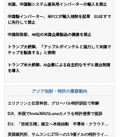
米国、中国製システム連系用インバーターの輸入を禁止
中国製インバーター、米FCCが輸入規制を起草 EUはすで
に先行して禁止
中国財政部、46社の米国企業製品の調達を禁止
トランプ大統領、「アップルがインテルと協力して米国で
チップを製造する」と表明
トランプ米大統領、AI企業による自主的なモデル提出制度
を導入
アジア知財・特許の最新動向
エリクソンと伝音科技、グローバル特許訴訟で和解
DJI、米国でInsta360のLunaカメラを特許侵害で提訴
EU、「技術主権」確立へ本格始動 半導体・クラウド・
AIで米依存脱却を目指す
英国裁判所、サムスンにZTEへの3.9億ドルの特許ライセ