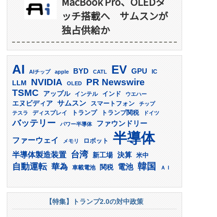
MacBook Pro、OLEDタ
ッチ搭載へ サムスンが
独占供給か
AI
EV
GPU
BYD
AIチップ
apple
CATL
IC
PR Newswire
NVIDIA
LLM
OLED
TSMC
アップル
インド
インテル
ウエハー
サムスン
エヌビディア
スマートフォン
チップ
トランプ
ディスプレイ
トランプ関税
テスラ
ドイツ
バッテリー
ファウンドリー
パワー半導体
半導体
ファーウェイ
ロボット
メモリ
台湾
半導体製造装置
決算
新工場
米中
韓国
自動運転
華為
電池
関税
車載電池
ＡＩ
【特集】トランプ2.0の対中政策