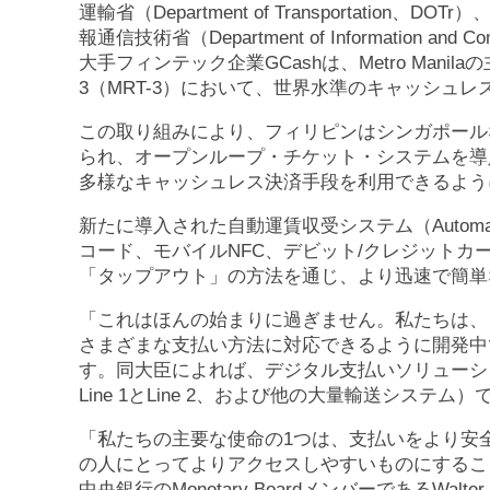
運輸省（Department of Transportation、DOTr）
報通信技術省（Department of Information and
大手フィンテック企業GCashは、Metro Manilaの主要鉄道
3（MRT-3）において、世界水準のキャッシュ
この取り組みにより、フィリピンはシンガポール
られ、オープンループ・チケット・システムを導
多様なキャッシュレス決済手段を利用できるよう
新たに導入された自動運賃収受システム（Automated Fa
コード、モバイルNFC、デビット/クレジット
「タップアウト」の方法を通じ、より迅速で簡単
「これはほんの始まりに過ぎません。私たちは、
さまざまな支払い方法に対応できるように開発中です
す。同大臣によれば、デジタル支払いソリューションは、ま
Line 1とLine 2、および他の大量輸送システ
「私たちの主要な使命の1つは、支払いをより安
の人にとってよりアクセスしやすいものにするこ
中央銀行のMonetary BoardメンバーであるWalt