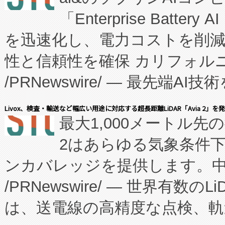
「Enterprise Batte
たNeXは、バイオ医薬品製造
を迅速化し、電力コストを削
従来のフェッドバッチ施設の
性と信頼性を確保 カリフォルニア
に、患者やサプライチェーン
/PRNewswire/ — 最先端
キー方式で拡張性が高く、持
会社エーアイ・アンド：本社横
す。FCCM‑を活用した現地
Livox、検査・輸送など幅広い用途に対応する超長距離LiDAR「Avia 2」を
最大1,000メートル先
President原信平）と、エ
患者にとっての費用負担を大幅
2はあらゆる気象条件
ードするVoltaiqは、日本に
のアクセスを大幅に拡大することができ
ンカバレッジを提供します。中国
ーエネルギー貯蔵システム（B
Fully-Connected Continuous M
/PRNewswire/ — 世界有数の
た。 Voltaiq独自のAI搭
プログラムには、施設設計・内装
は、送電線の高精度な点検、軌
定、統合、導入、運用に至る
に関する技術移転および知的財産