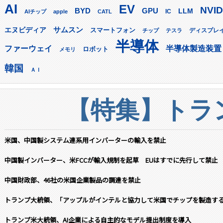
AI
EV
NVID
GPU
BYD
LLM
AIチップ
apple
CATL
IC
サムスン
エヌビディア
スマートフォン
ディスプレ
チップ
テスラ
半導体
ファーウェイ
半導体製造装置
ロボット
メモリ
韓国
ＡＩ
【特集】トラン
米国、中国製システム連系用インバーターの輸入を禁止
中国製インバーター、米FCCが輸入規制を起草 EUはすでに先行して禁止
中国財政部、46社の米国企業製品の調達を禁止
トランプ大統領、「アップルがインテルと協力して米国でチップを製造す
トランプ米大統領、AI企業による自主的なモデル提出制度を導入