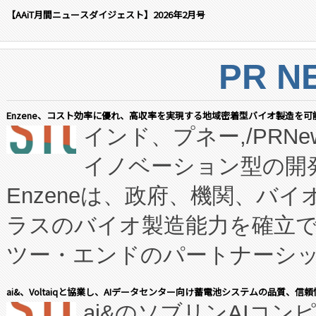
【AAiT月間ニュースダイジェスト】2026年2月号
PR N
Enzene、コスト効率に優れ、高収率を実現する地域密着型バイオ製造を可
インド、プネー,/PRNe
イノベーション型の開発
Enzeneは、政府、機関、バ
ラスのバイオ製造能力を確立
ツー・エンドのパートナーシッ
表しました。 同社の実績あるEnzeneX®
ai&、Voltaiqと協業し、AIデータセンター向け蓄電池システムの品質、信
ai&のソブリンAIコンピ
manufacturing™ (FC