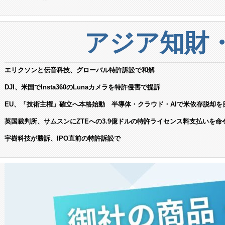
アジア知財
エリクソンと伝音科技、グローバル特許訴訟で和解
DJI、米国でInsta360のLunaカメラを特許侵害で提訴
EU、「技術主権」確立へ本格始動 半導体・クラウド・AIで米依存脱却を
英国裁判所、サムスンにZTEへの3.9億ドルの特許ライセンス料支払いを命
宇樹科技が勝訴、IPO直前の特許訴訟で