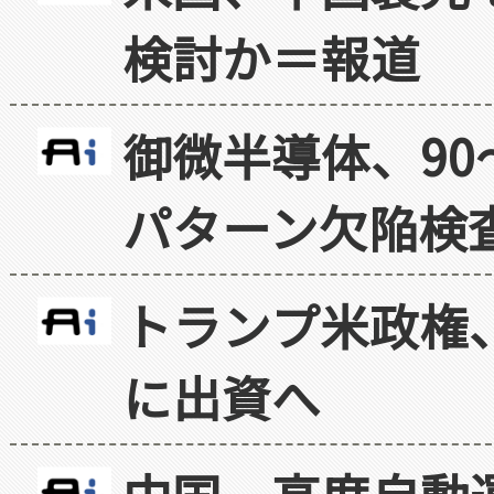
検討か＝報道
御微半導体、90
パターン欠陥検
トランプ米政権
に出資へ