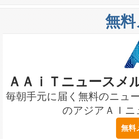
や穀物倉庫におけるバルク材の
安全性を追跡し、確保する事を
構造化トレーニングカリキュ
リューション「Avia 2」を発
増加しているデータセンター
上げおよび商用化段階におけ
無料
したAvia 2は、1,000メ
る電力網に大きな負担をかけ
設備整備および立ち上げ調整
狭視野のFOVを切り替えるこ
事業者の負担軽減という課題
加組織は、Enzeneのバイオ
ケーブル、枝などの細かな対
系統連系を迅速にし、ピーク需
選定された製品について、自
なレーザースポットにより、高
限を超えて利用可能な電力容量
取得できる可能性もあります。
ＡＡｉＴニュースメ
な環境下でも豊かなディテー
持できるよう貢献します。こ
設には、3億～4億ドルかかるこ
キロメートル範囲を検出 Livox Unveil
ービスレベル契約（SLA）違
最高経営責任者（CEO）であるHi
毎朝手元に届く無料のニュ
LiDAR for Inspections, Transpor
テリー性能の劣化によるダウ
す。「当社のfully-connected c
のアジアＡＩニ
は1535 nmレーザーを搭載
念は、現在データセンターが
ームを利用すれば、6,000万～
無料
イズの小径化を実現すること
ます。 Voltaiq provides a comple
きます。この効率性は、フェ