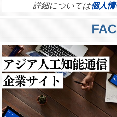
す。ノーマルモードでは、Avia
quality and reliability for AI da
詳細については
個人情
BESS stack to ensure battery qual
ートル先まで検出でき、これは
centers. Voltaiqは、a
トに対して約600メートルに
FA
からシステム統合、試運転、
では、反射率10％のターゲッ
クルの各段階のデータを監視
で向上し、最大検知距離は1,0
[…]
ットだけで最大1キロメートル
ルの変電所周囲を監視でき、
作業と点群処理を簡素化できま
Avia 2は、2種類のFOVオ
× 80°のノーマルモード、長距離
ードを切り替えて使用するこ