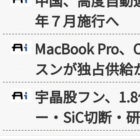
中国、高度自動
年７月施行へ
MacBook Pr
スンが独占供給
宇晶股フン、1.
ー・SiC切断・