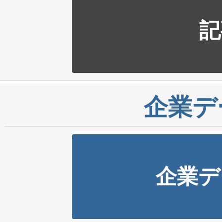
記
企業デ
企業デ