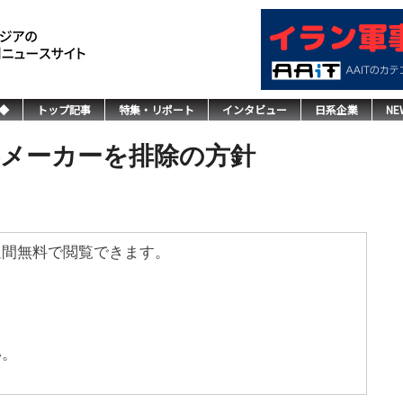
◆
トップ記事
特集・リポート
インタビュー
日系企業
NE
器メーカーを排除の方針
週間無料で閲覧できます。
い。