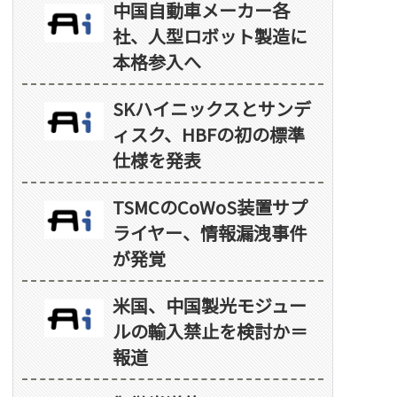
中国自動車メーカー各
社、人型ロボット製造に
本格参入へ
SKハイニックスとサンデ
ィスク、HBFの初の標準
仕様を発表
TSMCのCoWoS装置サプ
ライヤー、情報漏洩事件
が発覚
米国、中国製光モジュー
ルの輸入禁止を検討か＝
報道