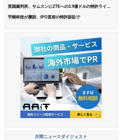
AIで米依存脱却を目指す
英国裁判所、サムスンにZTEへの3.9億ドルの特許ライセ
ンス料支払いを命令
宇樹科技が勝訴、IPO直前の特許訴訟で
月間ニュースダイジェスト