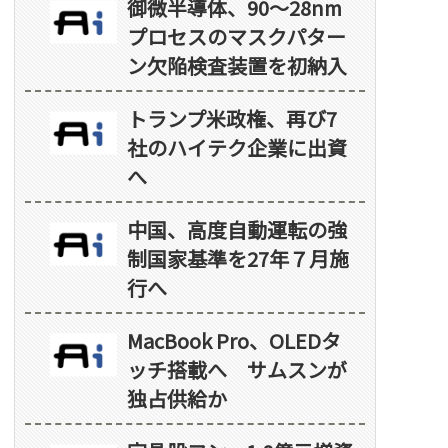
御微半導体、90～28nm
プロセスのマスクパター
ン欠陥検査装置を初納入
トランプ米政権、再び7
社のハイテク企業に出資
へ
中国、高度自動運転の強
制国家基準を27年７月施
行へ
MacBook Pro、OLEDタ
ッチ搭載へ サムスンが
独占供給か