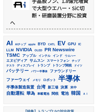
宇晶股フン、1.8億元増資
で大型ウエハー・SiC切
断・研磨装置分野に投資
へ
AI
EV
GPU
BYD
AIチップ
apple
CATL
IC
PR Newswire
NVIDIA
LLM
OLED
TSMC
アップル
インド
インテル
ウエハー
サムスン
エヌビディア
スマートフォン
チップ
トランプ
ディスプレイ
トランプ関税
テスラ
ドイツ
バッテリー
ファウンドリー
パワー半導体
半導体
ファーウェイ
ロボット
メモリ
台湾
半導体製造装置
決算
新工場
米中
韓国
自動運転
華為
電池
関税
車載電池
ＡＩ
【特集】トランプ2.0の対中政策