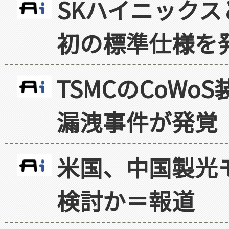
SKハイニックス
初の標準仕様を
TSMCのCoW
漏洩事件が発覚
米国、中国製光
検討か＝報道