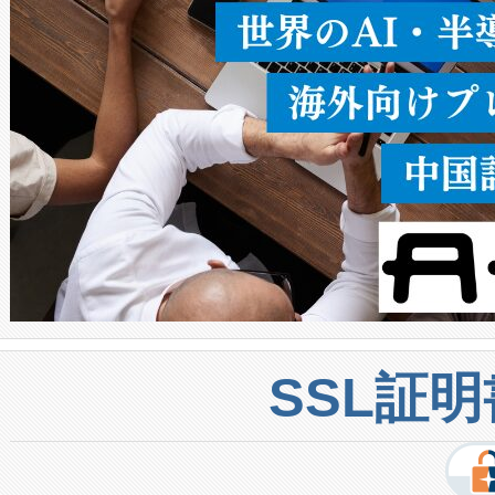
密度なスキャ
[…]
SSL証