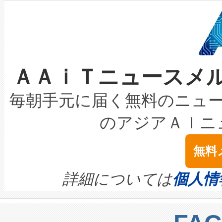
狭視野のFOVを切り替えるこ
事業者の負担軽減という課題
加組織は、Enzeneのバイオ
ケーブル、枝などの細かな対
系統連系を迅速にし、ピーク需
選定された製品について、自
なレーザースポットにより、高
限を超えて利用可能な電力容量
取得できる可能性もあります。
ＡＡｉＴニュースメ
な環境下でも豊かなディテー
持できるよう貢献します。こ
設には、3億～4億ドルかかるこ
キロメートル範囲を検出 Livox Unveil
ービスレベル契約（SLA）違
最高経営責任者（CEO）であるHi
毎朝手元に届く無料のニュ
LiDAR for Inspections, Transpor
テリー性能の劣化によるダウ
す。「当社のfully-connected c
のアジアＡＩニ
は1535 nmレーザーを搭載
念は、現在データセンターが
ームを利用すれば、6,000万～
無料
イズの小径化を実現すること
ます。 Voltaiq provides a comple
きます。この効率性は、フェ
す。ノーマルモードでは、Avia
quality and reliability for AI da
詳細については
個人情
BESS stack to ensure battery qual
ートル先まで検出でき、これは
centers. Voltaiqは、a
トに対して約600メートルに