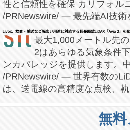
性と信頼性を確保 カリフォルニア
に、患者やサプライチェーン
/PRNewswire/ — 最先端
キー方式で拡張性が高く、持
会社エーアイ・アンド：本社横
す。FCCM‑を活用した現地
Livox、検査・輸送など幅広い用途に対応する超長距離LiDAR「Avia 2」を
最大1,000メートル先
President原信平）と、エ
患者にとっての費用負担を大幅
2はあらゆる気象条件
ードするVoltaiqは、日本に
のアクセスを大幅に拡大することができ
ンカバレッジを提供します。中国
ーエネルギー貯蔵システム（B
Fully-Connected Continuous M
/PRNewswire/ — 世界有数の
た。 Voltaiq独自のAI搭
プログラムには、施設設計・内装
は、送電線の高精度な点検、軌
定、統合、導入、運用に至る
に関する技術移転および知的財産
や穀物倉庫におけるバルク材の
安全性を追跡し、確保する事を
構造化トレーニングカリキュ
リューション「Avia 2」を発
増加しているデータセンター
上げおよび商用化段階におけ
無料
したAvia 2は、1,000メ
る電力網に大きな負担をかけ
設備整備および立ち上げ調整