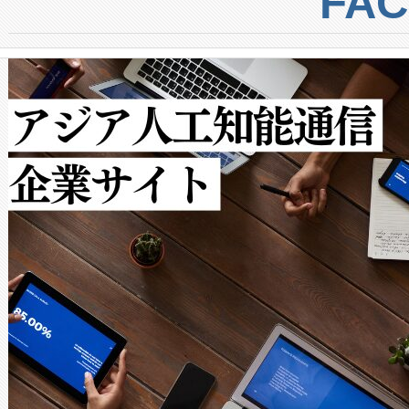
FA
からシステム統合、試運転、
では、反射率10％のターゲッ
クルの各段階のデータを監視
で向上し、最大検知距離は1,0
[…]
ットだけで最大1キロメートル
ルの変電所周囲を監視でき、
作業と点群処理を簡素化できま
Avia 2は、2種類のFOVオ
× 80°のノーマルモード、長距離
ードを切り替えて使用するこ
ることなく、単一のデバイス
うにします。遠距離まで届く