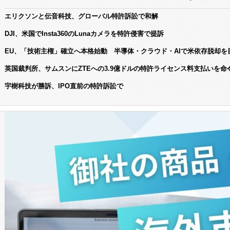
エリクソンと伝音科技、グローバル特許訴訟で和解
DJI、米国でInsta360のLunaカメラを特許侵害で提訴
EU、「技術主権」確立へ本格始動 半導体・クラウド・AIで米依存脱却を
英国裁判所、サムスンにZTEへの3.9億ドルの特許ライセンス料支払いを命
宇樹科技が勝訴、IPO直前の特許訴訟で