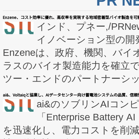
PR N
Enzene、コスト効率に優れ、高収率を実現する地域密着型バイオ製造を可
インド、プネー,/PRNe
イノベーション型の開発
Enzeneは、政府、機関、バ
ラスのバイオ製造能力を確立
ツー・エンドのパートナーシッ
表しました。 同社の実績あるEnzeneX®
ai&、Voltaiqと協業し、AIデータセンター向け蓄電池システムの品質、信
ai&のソブリンAIコンピ
manufacturing™ (FC
「Enterprise Batte
たNeXは、バイオ医薬品製造
を迅速化し、電力コストを削
従来のフェッドバッチ施設の