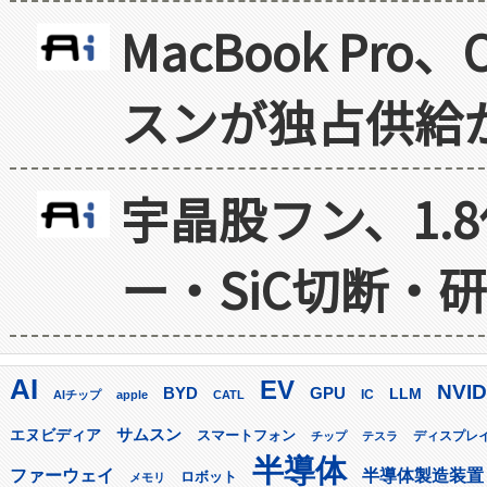
MacBook Pr
スンが独占供給
宇晶股フン、1.
ー・SiC切断・
AI
EV
NVID
GPU
BYD
LLM
AIチップ
apple
CATL
IC
サムスン
エヌビディア
スマートフォン
ディスプレ
チップ
テスラ
半導体
ファーウェイ
半導体製造装置
ロボット
メモリ