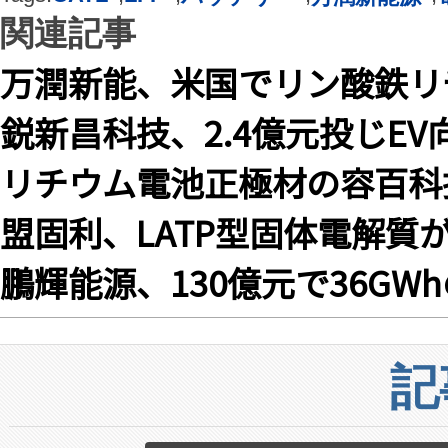
関連記事
万潤新能、米国でリン酸鉄リ
鋭新昌科技、2.4億元投じE
リチウム電池正極材の容百科
盟固利、LATP型固体電解
鵬輝能源、130億元で36G
記