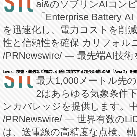
ai&のソブリンAIコンピ
manufacturing™ (FC
「Enterprise Batte
たNeXは、バイオ医薬品製造
を迅速化し、電力コストを削
従来のフェッドバッチ施設の
性と信頼性を確保 カリフォルニア
に、患者やサプライチェーン
/PRNewswire/ — 最先端
キー方式で拡張性が高く、持
会社エーアイ・アンド：本社横
す。FCCM‑を活用した現地
Livox、検査・輸送など幅広い用途に対応する超長距離LiDAR「Avia 2」を
最大1,000メートル先
President原信平）と、エ
患者にとっての費用負担を大幅
2はあらゆる気象条件
ードするVoltaiqは、日本に
のアクセスを大幅に拡大することができ
ンカバレッジを提供します。中国
ーエネルギー貯蔵システム（B
Fully-Connected Continuous M
/PRNewswire/ — 世界有数の
た。 Voltaiq独自のAI搭
プログラムには、施設設計・内装
は、送電線の高精度な点検、軌
定、統合、導入、運用に至る
に関する技術移転および知的財産