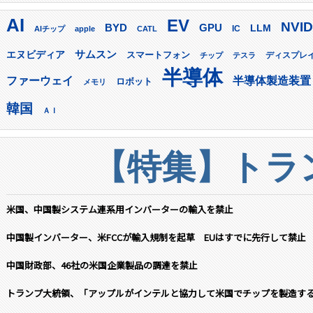
AI
EV
NVID
GPU
BYD
LLM
AIチップ
apple
CATL
IC
サムスン
エヌビディア
スマートフォン
ディスプレ
チップ
テスラ
半導体
ファーウェイ
半導体製造装置
ロボット
メモリ
韓国
ＡＩ
【特集】トラン
米国、中国製システム連系用インバーターの輸入を禁止
中国製インバーター、米FCCが輸入規制を起草 EUはすでに先行して禁止
中国財政部、46社の米国企業製品の調達を禁止
トランプ大統領、「アップルがインテルと協力して米国でチップを製造す