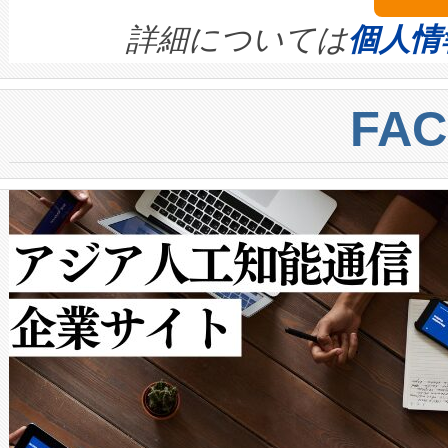
きます。この効率性は、フェ
す。ノーマルモードでは、Avia
quality and reliability for AI da
詳細については
個人情
BESS stack to ensure battery qual
ートル先まで検出でき、これは
centers. Voltaiqは、a
トに対して約600メートルに
FA
からシステム統合、試運転、
では、反射率10％のターゲッ
クルの各段階のデータを監視
で向上し、最大検知距離は1,0
[…]
ットだけで最大1キロメートル
ルの変電所周囲を監視でき、
作業と点群処理を簡素化できま
Avia 2は、2種類のFOVオ
× 80°のノーマルモード、長距離