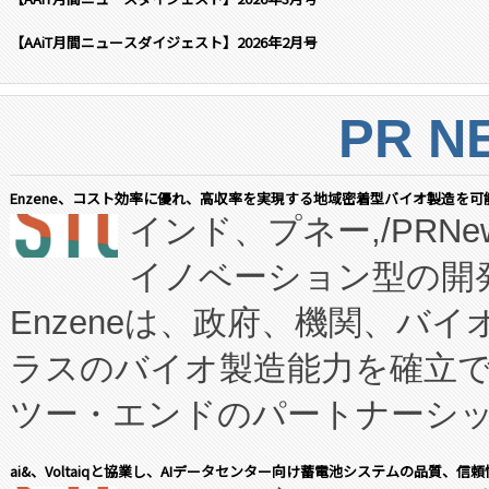
【AAiT月間ニュースダイジェスト】2026年2月号
PR N
Enzene、コスト効率に優れ、高収率を実現する地域密着型バイオ製造を可
インド、プネー,/PRNe
イノベーション型の開発
Enzeneは、政府、機関、バ
ラスのバイオ製造能力を確立
ツー・エンドのパートナーシッ
表しました。 同社の実績あるEnzeneX®
ai&、Voltaiqと協業し、AIデータセンター向け蓄電池システムの品質、信