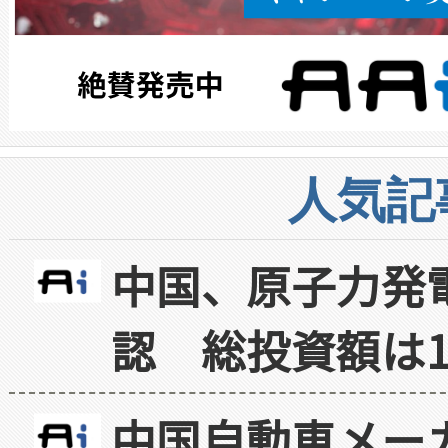
人気記
中国、原子力発
認 総投資額は1
中国自動車メー