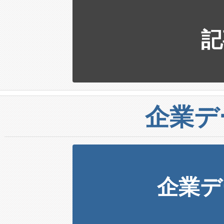
記
企業デ
企業デ