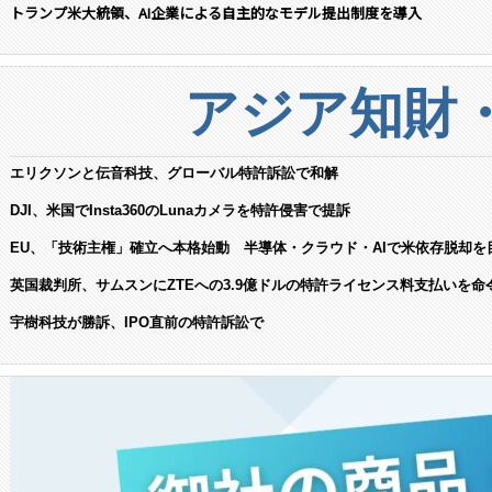
トランプ米大統領、AI企業による自主的なモデル提出制度を導入
アジア知財
エリクソンと伝音科技、グローバル特許訴訟で和解
DJI、米国でInsta360のLunaカメラを特許侵害で提訴
EU、「技術主権」確立へ本格始動 半導体・クラウド・AIで米依存脱却を
英国裁判所、サムスンにZTEへの3.9億ドルの特許ライセンス料支払いを命
宇樹科技が勝訴、IPO直前の特許訴訟で