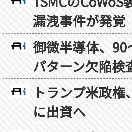
TSMCのCoW
漏洩事件が発覚
御微半導体、90
パターン欠陥検
トランプ米政権
に出資へ