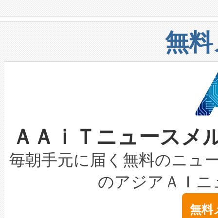
や穀物倉庫におけるバルク材の
安全性を追跡し、確保する事を
構造化トレーニングカリキュ
リューション「Avia 2」を発
増加しているデータセンター
上げおよび商用化段階におけ
無料
したAvia 2は、1,000メ
る電力網に大きな負担をかけ
設備整備および立ち上げ調整
狭視野のFOVを切り替えるこ
事業者の負担軽減という課題
加組織は、Enzeneのバイオ
ケーブル、枝などの細かな対
系統連系を迅速にし、ピーク需
選定された製品について、自
なレーザースポットにより、高
限を超えて利用可能な電力容量
取得できる可能性もあります。
ＡＡｉＴニュースメ
な環境下でも豊かなディテー
持できるよう貢献します。こ
設には、3億～4億ドルかかるこ
キロメートル範囲を検出 Livox Unveil
ービスレベル契約（SLA）違
最高経営責任者（CEO）であるHi
毎朝手元に届く無料のニュ
LiDAR for Inspections, Transpor
テリー性能の劣化によるダウ
す。「当社のfully-connected c
のアジアＡＩニ
は1535 nmレーザーを搭載
念は、現在データセンターが
ームを利用すれば、6,000万～
無料
イズの小径化を実現すること
ます。 Voltaiq provides a comple