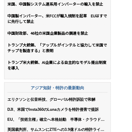
米国、中国製システム連系用インバーターの輸入を禁止
中国製インバーター、米FCCが輸入規制を起草 EUはすで
に先行して禁止
中国財政部、46社の米国企業製品の調達を禁止
トランプ大統領、「アップルがインテルと協力して米国で
チップを製造する」と表明
トランプ米大統領、AI企業による自主的なモデル提出制度
を導入
アジア知財・特許の最新動向
エリクソンと伝音科技、グローバル特許訴訟で和解
DJI、米国でInsta360のLunaカメラを特許侵害で提訴
EU、「技術主権」確立へ本格始動 半導体・クラウド・
AIで米依存脱却を目指す
英国裁判所、サムスンにZTEへの3.9億ドルの特許ライセ