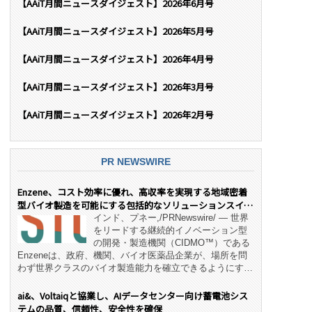
【AAiT月間ニュースダイジェスト】2026年6月号
【AAiT月間ニュースダイジェスト】2026年5月号
【AAiT月間ニュースダイジェスト】2026年4月号
【AAiT月間ニュースダイジェスト】2026年3月号
【AAiT月間ニュースダイジェスト】2026年2月号
PR NEWSWIRE
Enzene、コスト効率に優れ、高収率を実現する地域密着
型バイオ製造を可能にする包括的なソリューションスイー
ト「NeX™」 をリリース
インド、プネー,/PRNewswire/ — 世界
をリードする継続的イノベーション型
の開発・製造機関（CIDMO™）である
Enzeneは、政府、機関、バイオ医薬品企業が、場所を問
わず世界クラスのバイオ製造能力を確立できるようにす
る、変革的なエンド・ツー・エンドのパートナーシップモ
デル「NeX™」の立ち上げを発表しました。 同社の実績
ai&、Voltaiqと協業し、AIデータセンター向け蓄電池シス
あるEnzeneX® fully‑connected continuous
テムの品質、信頼性、安全性を確保