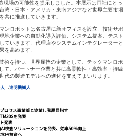
な製造現場の可能性を提示しました。本展示は両社にとっ
台湾・日本・アメリカ・東南アジアなど世界主要市場
を共に推進していきます。
マンロボットは名古屋に新オフィスを設立。技術サポ
現地企業への自動化導入評価、システム提案、テスト
していきます。代理店やシステムインテグレーターと
果を高めます。
ア技術を持つ、世界屈指の企業として、テックマンロボ
として、パートナー企業と共に高柔軟性・高効率・持続
世代の製造モデルへの進化を支えてまいります。
,
器人
達明機械人
プロセス事業部と協業し発展目指す
M30Sを発表
ット発表
AI検査ソリューションを発表、効率50%向上
3兆円投資へ