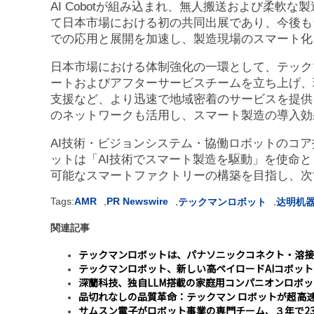
AI Cobotが組み込まれ、無人搬送および柔軟
て日本市場における初の共同出展であり、今後も
での応用と展開を加速し、製造現場のスマート化
日本市場における体制強化の一環として、テック
ートおよびアフターサービスチームを立ち上げ、
支援など、より迅速で地域密着のサービスを提供
のネットワークも活用し、スマート製造の導入効
AI技術・ビジョンシステム・協働ロボットのコ
ットは「AI技術でスマート製造を駆動」を使命
可能なスマートファクトリーの構築を目指し、次
Tags:
AMR
,
PR Newswire
,
,
テックマンロボット
达明机
関連記事
テックマンロボットは、パナソニックコネクト・溶接
テックマンロボット、新しい高ペイロードAIコボットT
深蘭科技、独自LLM搭載の家庭用コンパニオンロボ
品切れなしの品質革命：テックマン ロボットが超高速
サムスン電子がロボット事業の専門チーム、３年で2