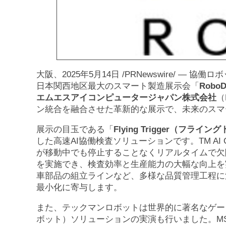
大阪、2025年5月14日 /PRNewswire/ — 
日本関西地区最大のスマート製造展示会「
RoboD
エムエスアイコンピュータージャパン株式会社
（
ン統合を融合させた革新的な展示で、未来のスマ
展示の目玉である「
Flying Trigger（フライ
した高速AI協働検査ソリューションです。TM AI
が移動中でも停止することなくリアルタイムで欠
を実施でき、検査効率と生産能力の大幅な向上を
車部品の組立ラインなど、多様な品質管理工程に
最小化に寄与します。
また、テックマンロボットは世界的に著名なゲーミ
ボット）ソリューションの実演も行いました。M