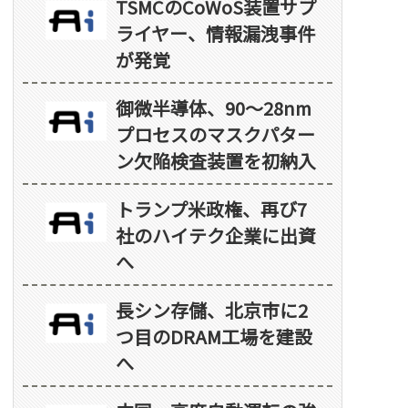
TSMCのCoWoS装置サプ
ライヤー、情報漏洩事件
が発覚
御微半導体、90～28nm
プロセスのマスクパター
ン欠陥検査装置を初納入
トランプ米政権、再び7
社のハイテク企業に出資
へ
長シン存儲、北京市に2
つ目のDRAM工場を建設
へ