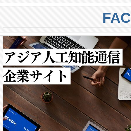
BESS stack to ensure battery qual
ートル先まで検出でき、これは
centers. Voltaiqは、a
トに対して約600メートルに
FA
からシステム統合、試運転、
では、反射率10％のターゲッ
クルの各段階のデータを監視
で向上し、最大検知距離は1,0
[…]
ットだけで最大1キロメートル
ルの変電所周囲を監視でき、
作業と点群処理を簡素化できま
Avia 2は、2種類のFOVオ
× 80°のノーマルモード、長距離
ードを切り替えて使用するこ
ることなく、単一のデバイス