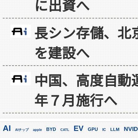
に出資へ
長シン存儲、北京
を建設へ
中国、高度自動
年７月施行へ
AI
EV
NVID
GPU
BYD
LLM
AIチップ
apple
CATL
IC