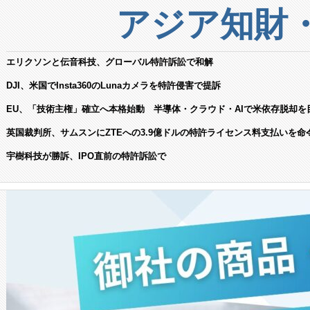
アジア知財
エリクソンと伝音科技、グローバル特許訴訟で和解
DJI、米国でInsta360のLunaカメラを特許侵害で提訴
EU、「技術主権」確立へ本格始動 半導体・クラウド・AIで米依存脱却を
英国裁判所、サムスンにZTEへの3.9億ドルの特許ライセンス料支払いを命
宇樹科技が勝訴、IPO直前の特許訴訟で