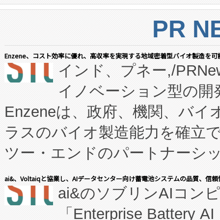
PR N
Enzene、コスト効率に優れ、高収率を実現する地域密着型バイオ製造を可
インド、プネー,/PRNe
イノベーション型の開発
Enzeneは、政府、機関、バ
ラスのバイオ製造能力を確立
ツー・エンドのパートナーシッ
表しました。 同社の実績あるEnzeneX®
ai&、Voltaiqと協業し、AIデータセンター向け蓄電池システムの品質、信
ai&のソブリンAIコンピ
manufacturing™ (FC
「Enterprise Batte
たNeXは、バイオ医薬品製造