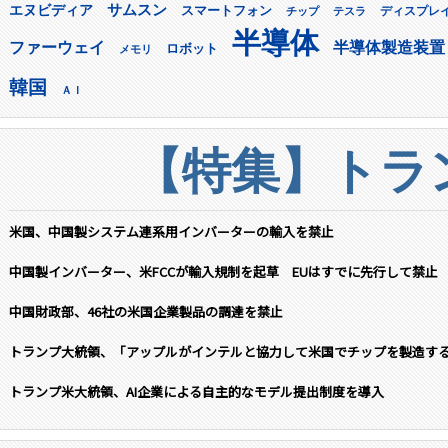
サムスン
エヌビディア
スマートフォン
ディスプレ
チップ
テスラ
半導体
ファーウェイ
半導体製造装置
ロボット
メモリ
韓国
ＡＩ
【特集】トラン
米国、中国製システム連系用インバーターの輸入を禁止
中国製インバーター、米FCCが輸入規制を起草 EUはすでに先行して禁止
中国財政部、46社の米国企業製品の調達を禁止
トランプ大統領、「アップルがインテルと協力して米国でチップを製造す
トランプ米大統領、AI企業による自主的なモデル提出制度を導入