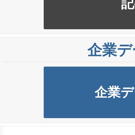
記
企業デ
企業デ