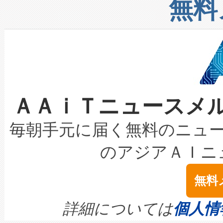
増加しているデータセンター
上げおよび商用化段階におけ
無料
したAvia 2は、1,000メ
る電力網に大きな負担をかけ
設備整備および立ち上げ調整
狭視野のFOVを切り替えるこ
事業者の負担軽減という課題
加組織は、Enzeneのバイオ
ケーブル、枝などの細かな対
系統連系を迅速にし、ピーク需
選定された製品について、自
なレーザースポットにより、高
限を超えて利用可能な電力容量
取得できる可能性もあります。
ＡＡｉＴニュースメ
な環境下でも豊かなディテー
持できるよう貢献します。こ
設には、3億～4億ドルかかるこ
キロメートル範囲を検出 Livox Unveil
ービスレベル契約（SLA）違
最高経営責任者（CEO）であるHi
毎朝手元に届く無料のニュ
LiDAR for Inspections, Transpor
テリー性能の劣化によるダウ
す。「当社のfully-connected c
のアジアＡＩニ
は1535 nmレーザーを搭載
念は、現在データセンターが
ームを利用すれば、6,000万～
無料
イズの小径化を実現すること
ます。 Voltaiq provides a comple
きます。この効率性は、フェ
す。ノーマルモードでは、Avia
quality and reliability for AI da
詳細については
個人情