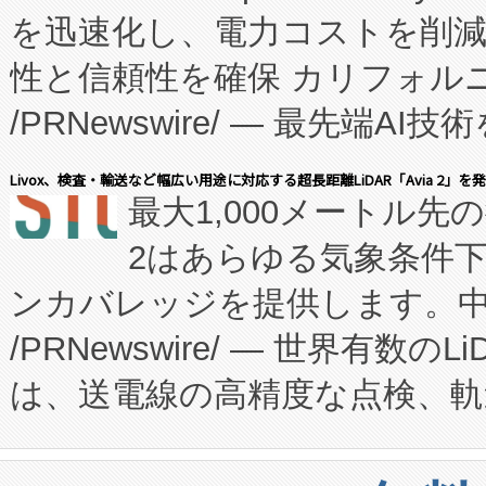
を迅速化し、電力コストを削
従来のフェッドバッチ施設の
性と信頼性を確保 カリフォルニア
に、患者やサプライチェーン
/PRNewswire/ — 最先端
キー方式で拡張性が高く、持
会社エーアイ・アンド：本社横
す。FCCM‑を活用した現地
Livox、検査・輸送など幅広い用途に対応する超長距離LiDAR「Avia 2」を
最大1,000メートル先
President原信平）と、エ
患者にとっての費用負担を大幅
2はあらゆる気象条件
ードするVoltaiqは、日本に
のアクセスを大幅に拡大することができ
ンカバレッジを提供します。中国
ーエネルギー貯蔵システム（B
Fully-Connected Continuous M
/PRNewswire/ — 世界有数の
た。 Voltaiq独自のAI搭
プログラムには、施設設計・内装
は、送電線の高精度な点検、軌
定、統合、導入、運用に至る
に関する技術移転および知的財産
や穀物倉庫におけるバルク材の
安全性を追跡し、確保する事を
構造化トレーニングカリキュ
リューション「Avia 2」を発