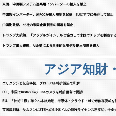
米国、中国製システム連系用インバーターの輸入を禁止
中国製インバーター、米FCCが輸入規制を起草 EUはすでに先行して禁止
中国財政部、46社の米国企業製品の調達を禁止
トランプ大統領、「アップルがインテルと協力して米国でチップを製造す
トランプ米大統領、AI企業による自主的なモデル提出制度を導入
アジア知財
エリクソンと伝音科技、グローバル特許訴訟で和解
DJI、米国でInsta360のLunaカメラを特許侵害で提訴
EU、「技術主権」確立へ本格始動 半導体・クラウド・AIで米依存脱却を
英国裁判所、サムスンにZTEへの3.9億ドルの特許ライセンス料支払いを命