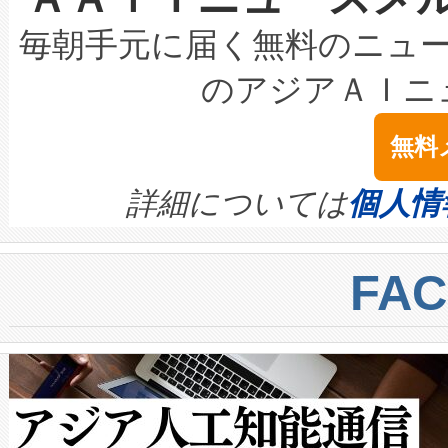
キロメートル範囲を検出 Livox Unveil
ービスレベル契約（SLA）違
最高経営責任者（CEO）であるHi
毎朝手元に届く無料のニュ
LiDAR for Inspections, Transpor
テリー性能の劣化によるダウ
す。「当社のfully-connected c
のアジアＡＩニ
は1535 nmレーザーを搭載
念は、現在データセンターが
ームを利用すれば、6,000万～
無料
イズの小径化を実現すること
ます。 Voltaiq provides a comple
きます。この効率性は、フェ
す。ノーマルモードでは、Avia
quality and reliability for AI da
詳細については
個人情
BESS stack to ensure battery qual
ートル先まで検出でき、これは
centers. Voltaiqは、a
トに対して約600メートルに
FA
からシステム統合、試運転、
では、反射率10％のターゲッ
クルの各段階のデータを監視
で向上し、最大検知距離は1,0
[…]
ットだけで最大1キロメートル