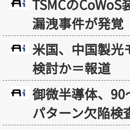
TSMCのCoW
漏洩事件が発覚
米国、中国製光
検討か＝報道
御微半導体、90
パターン欠陥検