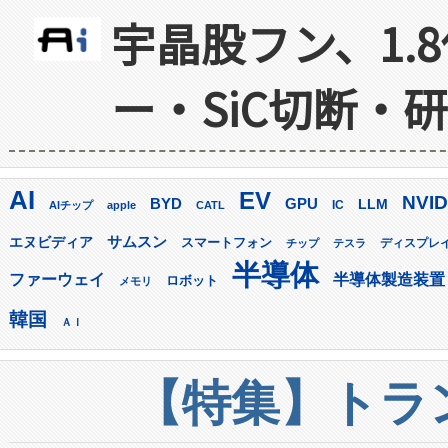
宇晶股フン、1.
ー・SiC切断・
AI
EV
NVID
GPU
BYD
LLM
AIチップ
apple
CATL
IC
サムスン
エヌビディア
スマートフォン
ディスプレ
チップ
テスラ
半導体
ファーウェイ
半導体製造装置
ロボット
メモリ
韓国
ＡＩ
【特集】トラン