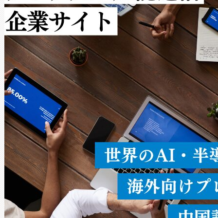
ルの変電所周囲を監視でき、
作業と点群処理を簡素化できま
Avia 2は、2種類のFOVオ
× 80°のノーマルモード、長距離
ードを切り替えて使用するこ
ることなく、単一のデバイス
うにします。遠距離まで届く
密度なスキャ
[…]