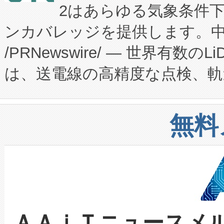
2はあらゆる気象条件
ードするVoltaiqは、日本に
のアクセスを大幅に拡大することができ
ンカバレッジを提供します。中国
ーエネルギー貯蔵システム（B
Fully-Connected Continuous M
/PRNewswire/ — 世界有数の
た。 Voltaiq独自のAI搭
プログラムには、施設設計・内装
は、送電線の高精度な点検、軌
定、統合、導入、運用に至る
に関する技術移転および知的財産
や穀物倉庫におけるバルク材の
安全性を追跡し、確保する事を
構造化トレーニングカリキュ
リューション「Avia 2」を発
増加しているデータセンター
上げおよび商用化段階におけ
無料
したAvia 2は、1,000メ
る電力網に大きな負担をかけ
設備整備および立ち上げ調整
狭視野のFOVを切り替えるこ
事業者の負担軽減という課題
加組織は、Enzeneのバイオ
ケーブル、枝などの細かな対
系統連系を迅速にし、ピーク需
選定された製品について、自
なレーザースポットにより、高
限を超えて利用可能な電力容量
取得できる可能性もあります。
ＡＡｉＴニュースメ
な環境下でも豊かなディテー
持できるよう貢献します。こ
設には、3億～4億ドルかかるこ