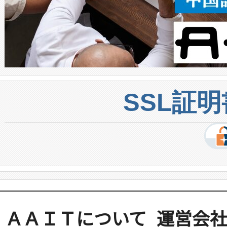
SSL証
ＡＡＩＴについて
運営会