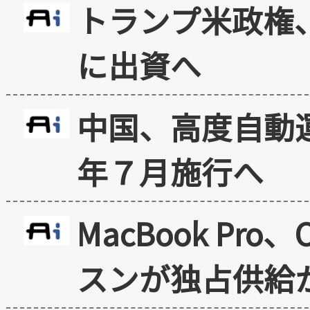
トランプ米政権
に出資へ
中国、高度自動
年７月施行へ
MacBook Pr
スンが独占供給