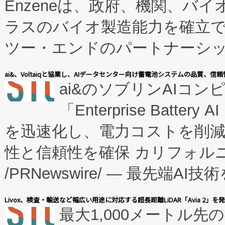
Enzeneは、政府、機関、バ
ラスのバイオ製造能力を確立
ツー・エンドのパートナーシッ
表しました。 同社の実績あるEnzeneX®
ai&、Voltaiqと協業し、AIデータセンター向け蓄電池システムの品質、信
ai&のソブリンAIコンピ
manufacturing™ (FC
「Enterprise Batte
たNeXは、バイオ医薬品製造
を迅速化し、電力コストを削
従来のフェッドバッチ施設の
性と信頼性を確保 カリフォルニア
に、患者やサプライチェーン
/PRNewswire/ — 最先端
キー方式で拡張性が高く、持
会社エーアイ・アンド：本社横
す。FCCM‑を活用した現地
Livox、検査・輸送など幅広い用途に対応する超長距離LiDAR「Avia 2」を
最大1,000メートル先
President原信平）と、エ
患者にとっての費用負担を大幅