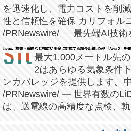
を迅速化し、電力コストを削
従来のフェッドバッチ施設の
性と信頼性を確保 カリフォルニア
に、患者やサプライチェーン
/PRNewswire/ — 最先端
キー方式で拡張性が高く、持
会社エーアイ・アンド：本社横
す。FCCM‑を活用した現地
Livox、検査・輸送など幅広い用途に対応する超長距離LiDAR「Avia 2」を
最大1,000メートル先
President原信平）と、エ
患者にとっての費用負担を大幅
2はあらゆる気象条件
ードするVoltaiqは、日本に
のアクセスを大幅に拡大することができ
ンカバレッジを提供します。中国
ーエネルギー貯蔵システム（B
Fully-Connected Continuous M
/PRNewswire/ — 世界有数の
た。 Voltaiq独自のAI搭
プログラムには、施設設計・内装
は、送電線の高精度な点検、軌
定、統合、導入、運用に至る
に関する技術移転および知的財産
や穀物倉庫におけるバルク材の
安全性を追跡し、確保する事を
構造化トレーニングカリキュ
リューション「Avia 2」を発