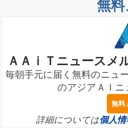
増加しているデータセンター
上げおよび商用化段階におけ
無料
したAvia 2は、1,000メ
る電力網に大きな負担をかけ
設備整備および立ち上げ調整
狭視野のFOVを切り替えるこ
事業者の負担軽減という課題
加組織は、Enzeneのバイオ
ケーブル、枝などの細かな対
系統連系を迅速にし、ピーク需
選定された製品について、自
なレーザースポットにより、高
限を超えて利用可能な電力容量
取得できる可能性もあります。
ＡＡｉＴニュースメ
な環境下でも豊かなディテー
持できるよう貢献します。こ
設には、3億～4億ドルかかるこ
キロメートル範囲を検出 Livox Unveil
ービスレベル契約（SLA）違
最高経営責任者（CEO）であるHi
毎朝手元に届く無料のニュ
LiDAR for Inspections, Transpor
テリー性能の劣化によるダウ
す。「当社のfully-connected c
のアジアＡＩニ
は1535 nmレーザーを搭載
念は、現在データセンターが
ームを利用すれば、6,000万～
無料
イズの小径化を実現すること
ます。 Voltaiq provides a comple
きます。この効率性は、フェ
す。ノーマルモードでは、Avia
quality and reliability for AI da
詳細については
個人情