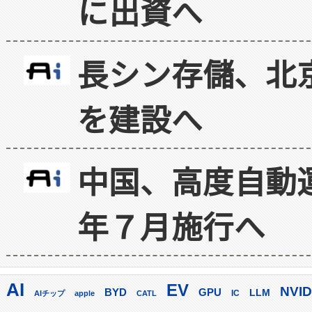
に出資へ
長シン存儲、北京
を建設へ
中国、高度自動
年７月施行へ
AI
EV
NVID
GPU
BYD
LLM
AIチップ
apple
CATL
IC