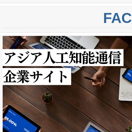
BESS stack to ensure battery qual
ートル先まで検出でき、これは
centers. Voltaiqは、a
トに対して約600メートルに
FA
からシステム統合、試運転、
では、反射率10％のターゲッ
クルの各段階のデータを監視
で向上し、最大検知距離は1,0
[…]
ットだけで最大1キロメートル
ルの変電所周囲を監視でき、
作業と点群処理を簡素化できま
Avia 2は、2種類のFOVオ
× 80°のノーマルモード、長距離
ードを切り替えて使用するこ
ることなく、単一のデバイス