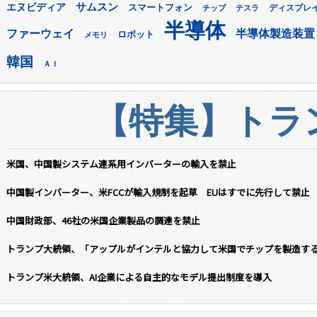
サムスン
エヌビディア
スマートフォン
ディスプレ
チップ
テスラ
半導体
ファーウェイ
半導体製造装置
ロボット
メモリ
韓国
ＡＩ
【特集】トラン
米国、中国製システム連系用インバーターの輸入を禁止
中国製インバーター、米FCCが輸入規制を起草 EUはすでに先行して禁止
中国財政部、46社の米国企業製品の調達を禁止
トランプ大統領、「アップルがインテルと協力して米国でチップを製造す
トランプ米大統領、AI企業による自主的なモデル提出制度を導入