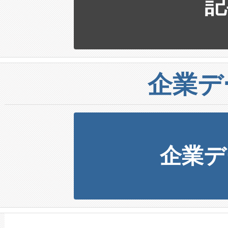
記
企業デ
企業デ