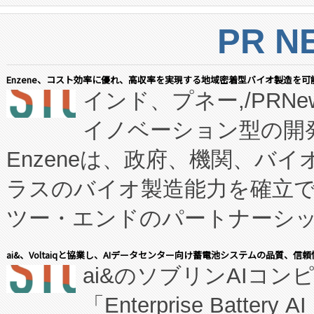
PR N
Enzene、コスト効率に優れ、高収率を実現する地域密着型バイオ製造を可
インド、プネー,/PRNe
イノベーション型の開発
Enzeneは、政府、機関、バ
ラスのバイオ製造能力を確立
ツー・エンドのパートナーシッ
表しました。 同社の実績あるEnzeneX®
ai&、Voltaiqと協業し、AIデータセンター向け蓄電池システムの品質、信
ai&のソブリンAIコンピ
manufacturing™ (FC
「Enterprise Batte
たNeXは、バイオ医薬品製造