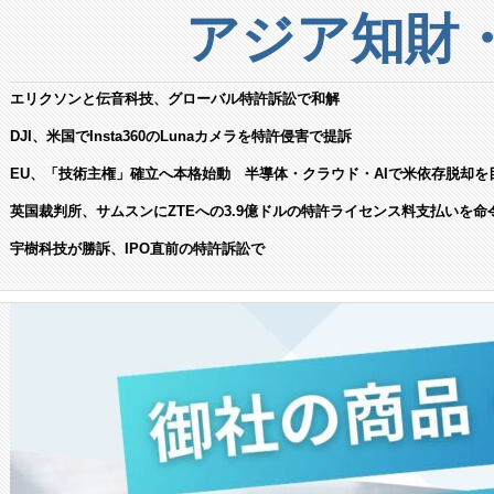
アジア知財
エリクソンと伝音科技、グローバル特許訴訟で和解
DJI、米国でInsta360のLunaカメラを特許侵害で提訴
EU、「技術主権」確立へ本格始動 半導体・クラウド・AIで米依存脱却を
英国裁判所、サムスンにZTEへの3.9億ドルの特許ライセンス料支払いを命
宇樹科技が勝訴、IPO直前の特許訴訟で