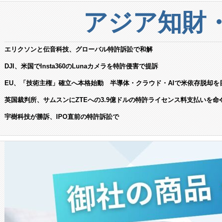
アジア知財
エリクソンと伝音科技、グローバル特許訴訟で和解
DJI、米国でInsta360のLunaカメラを特許侵害で提訴
EU、「技術主権」確立へ本格始動 半導体・クラウド・AIで米依存脱却を
英国裁判所、サムスンにZTEへの3.9億ドルの特許ライセンス料支払いを命
宇樹科技が勝訴、IPO直前の特許訴訟で