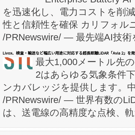
を迅速化し、電力コストを削
従来のフェッドバッチ施設の
性と信頼性を確保 カリフォルニア
に、患者やサプライチェーン
/PRNewswire/ — 最先端
キー方式で拡張性が高く、持
会社エーアイ・アンド：本社横
す。FCCM‑を活用した現地
Livox、検査・輸送など幅広い用途に対応する超長距離LiDAR「Avia 2」を
最大1,000メートル先
President原信平）と、エ
患者にとっての費用負担を大幅
2はあらゆる気象条件
ードするVoltaiqは、日本に
のアクセスを大幅に拡大することができ
ンカバレッジを提供します。中国
ーエネルギー貯蔵システム（B
Fully-Connected Continuous M
/PRNewswire/ — 世界有数の
た。 Voltaiq独自のAI搭
プログラムには、施設設計・内装
は、送電線の高精度な点検、軌
定、統合、導入、運用に至る
に関する技術移転および知的財産
や穀物倉庫におけるバルク材の
安全性を追跡し、確保する事を
構造化トレーニングカリキュ