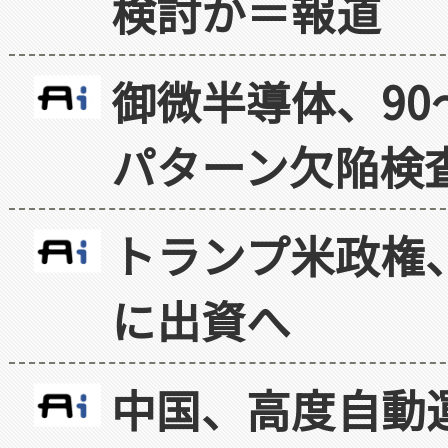
検討か＝報道
御微半導体、90
パターン欠陥検
トランプ米政権
に出資へ
中国、高度自動