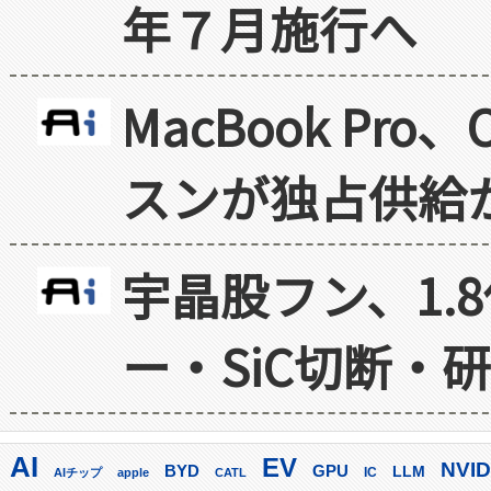
年７月施行へ
MacBook Pr
スンが独占供給
宇晶股フン、1.
ー・SiC切断・
AI
EV
NVID
GPU
BYD
LLM
AIチップ
apple
CATL
IC