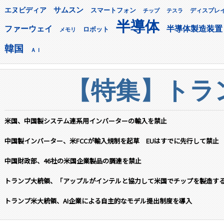
サムスン
エヌビディア
スマートフォン
ディスプレ
チップ
テスラ
半導体
ファーウェイ
半導体製造装置
ロボット
メモリ
韓国
ＡＩ
【特集】トラン
米国、中国製システム連系用インバーターの輸入を禁止
中国製インバーター、米FCCが輸入規制を起草 EUはすでに先行して禁止
中国財政部、46社の米国企業製品の調達を禁止
トランプ大統領、「アップルがインテルと協力して米国でチップを製造す
トランプ米大統領、AI企業による自主的なモデル提出制度を導入