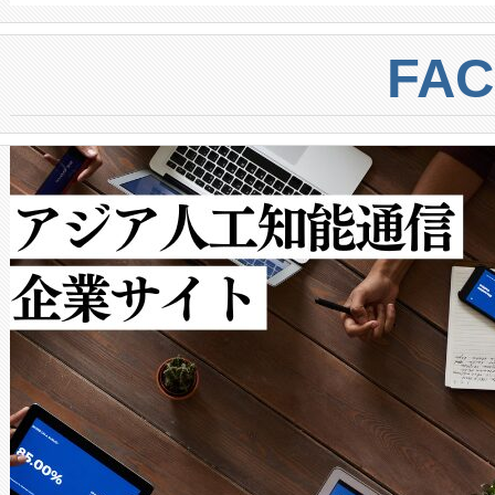
BESS stack to ensure battery qual
ートル先まで検出でき、これは
centers. Voltaiqは、a
トに対して約600メートルに
FA
からシステム統合、試運転、
では、反射率10％のターゲッ
クルの各段階のデータを監視
で向上し、最大検知距離は1,0
[…]
ットだけで最大1キロメートル
ルの変電所周囲を監視でき、
作業と点群処理を簡素化できま
Avia 2は、2種類のFOVオ
× 80°のノーマルモード、長距離
ードを切り替えて使用するこ
ることなく、単一のデバイス