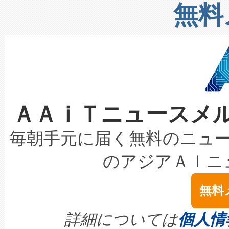
リューション「Avia 2」を発
増加しているデータセンター
上げおよび商用化段階におけ
無料
したAvia 2は、1,000メ
る電力網に大きな負担をかけ
設備整備および立ち上げ調整
狭視野のFOVを切り替えるこ
事業者の負担軽減という課題
加組織は、Enzeneのバイオ
ケーブル、枝などの細かな対
系統連系を迅速にし、ピーク需
選定された製品について、自
なレーザースポットにより、高
限を超えて利用可能な電力容量
取得できる可能性もあります。
ＡＡｉＴニュースメ
な環境下でも豊かなディテー
持できるよう貢献します。こ
設には、3億～4億ドルかかるこ
キロメートル範囲を検出 Livox Unveil
ービスレベル契約（SLA）違
最高経営責任者（CEO）であるHi
毎朝手元に届く無料のニュ
LiDAR for Inspections, Transpor
テリー性能の劣化によるダウ
す。「当社のfully-connected c
のアジアＡＩニ
は1535 nmレーザーを搭載
念は、現在データセンターが
ームを利用すれば、6,000万～
無料
イズの小径化を実現すること
ます。 Voltaiq provides a comple
きます。この効率性は、フェ
す。ノーマルモードでは、Avia
quality and reliability for AI da
詳細については
個人情