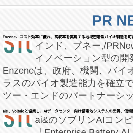
PR N
Enzene、コスト効率に優れ、高収率を実現する地域密着型バイオ製造を可
インド、プネー,/PRNe
イノベーション型の開発
Enzeneは、政府、機関、バ
ラスのバイオ製造能力を確立
ツー・エンドのパートナーシッ
表しました。 同社の実績あるEnzeneX®
ai&、Voltaiqと協業し、AIデータセンター向け蓄電池システムの品質、信
ai&のソブリンAIコンピ
manufacturing™ (FC
「Enterprise Batte
たNeXは、バイオ医薬品製造