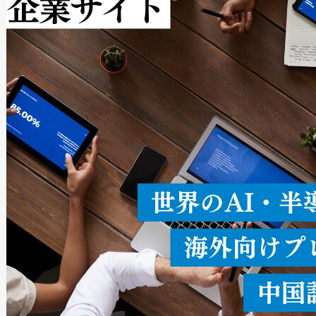
作業と点群処理を簡素化できま
Avia 2は、2種類のFOVオ
× 80°のノーマルモード、長距離
ードを切り替えて使用するこ
ることなく、単一のデバイス
うにします。遠距離まで届く
密度なスキャ
[…]