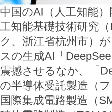
中国のAI（人工知能
工知能基礎技術研究（D
ク、浙江省杭州市）が
スの生成AI「DeepS
震撼させるなか、「De
の半導体受託製造（フ
国際集成電路製造（S