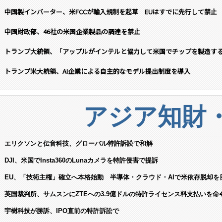
中国製インバーター、米FCCが輸入規制を起草 EUはすでに先行して禁止
中国財政部、46社の米国企業製品の調達を禁止
トランプ大統領、「アップルがインテルと協力して米国でチップを製造す
トランプ米大統領、AI企業による自主的なモデル提出制度を導入
アジア知財
エリクソンと伝音科技、グローバル特許訴訟で和解
DJI、米国でInsta360のLunaカメラを特許侵害で提訴
EU、「技術主権」確立へ本格始動 半導体・クラウド・AIで米依存脱却を
英国裁判所、サムスンにZTEへの3.9億ドルの特許ライセンス料支払いを命
宇樹科技が勝訴、IPO直前の特許訴訟で