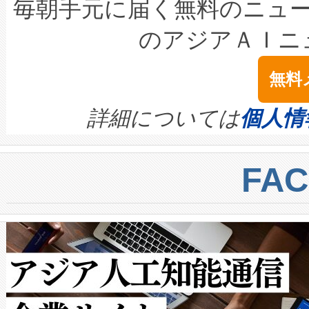
キロメートル範囲を検出 Livox Unveil
ービスレベル契約（SLA）違
最高経営責任者（CEO）であるHi
毎朝手元に届く無料のニュ
LiDAR for Inspections, Transpor
テリー性能の劣化によるダウ
す。「当社のfully-connected c
のアジアＡＩニ
は1535 nmレーザーを搭載
念は、現在データセンターが
ームを利用すれば、6,000万～
無料
イズの小径化を実現すること
ます。 Voltaiq provides a comple
きます。この効率性は、フェ
す。ノーマルモードでは、Avia
quality and reliability for AI da
詳細については
個人情
BESS stack to ensure battery qual
ートル先まで検出でき、これは
centers. Voltaiqは、a
トに対して約600メートルに
FA
からシステム統合、試運転、
では、反射率10％のターゲッ
クルの各段階のデータを監視
で向上し、最大検知距離は1,0
[…]
ットだけで最大1キロメートル
ルの変電所周囲を監視でき、