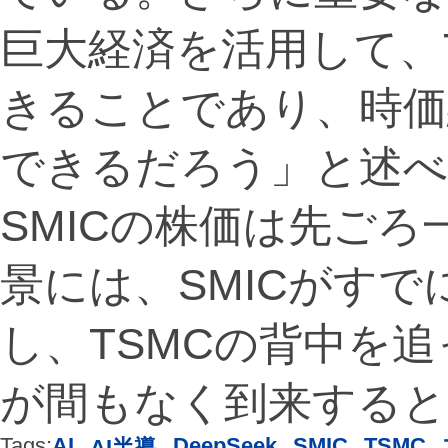
巨大経済を活用して、
きることであり、時価
できるだろう」と述べ
SMICの株価は先ご
景には、SMICがす
し、TSMCの背中を
が間もなく到来すると
Tags:
AI
,
,
DeepSeek
,
SMIC
,
TSMC
,
AI半導