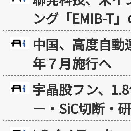
ング「EMIB-T
中国、高度自動
年７月施行へ
宇晶股フン、1.
ー・SiC切断・