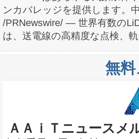
ンカバレッジを提供します。中国
ーエネルギー貯蔵システム（B
Fully-Connected Continuous M
/PRNewswire/ — 世界有数の
た。 Voltaiq独自のAI搭
プログラムには、施設設計・内装
は、送電線の高精度な点検、軌
定、統合、導入、運用に至る
に関する技術移転および知的財産
や穀物倉庫におけるバルク材の
安全性を追跡し、確保する事を
構造化トレーニングカリキュ
リューション「Avia 2」を発
増加しているデータセンター
上げおよび商用化段階におけ
無料
したAvia 2は、1,000メ
る電力網に大きな負担をかけ
設備整備および立ち上げ調整
狭視野のFOVを切り替えるこ
事業者の負担軽減という課題
加組織は、Enzeneのバイオ
ケーブル、枝などの細かな対
系統連系を迅速にし、ピーク需
選定された製品について、自
なレーザースポットにより、高
限を超えて利用可能な電力容量
取得できる可能性もあります。
ＡＡｉＴニュースメ
な環境下でも豊かなディテー
持できるよう貢献します。こ
設には、3億～4億ドルかかるこ