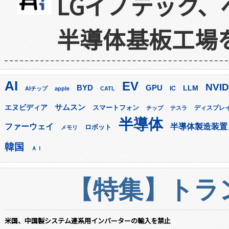
LGイノテック、
半導体基板工場
AI
EV
NVID
GPU
BYD
LLM
AIチップ
apple
CATL
IC
サムスン
エヌビディア
スマートフォン
ディスプレ
チップ
テスラ
半導体
ファーウェイ
半導体製造装置
ロボット
メモリ
韓国
ＡＩ
【特集】トラン
米国、中国製システム連系用インバーターの輸入を禁止