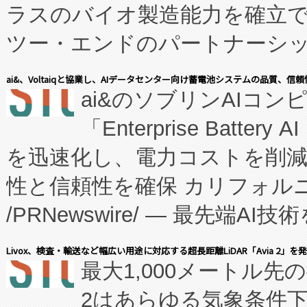
ラスのバイオ製造能力を確立
ツー・エンドのパートナーシッ
表しました。 同社の実績あるEnzeneX®
ai&、Voltaiqと協業し、AIデータセンター向け蓄電池システムの品質、信
ai&のソブリンAIコンピ
manufacturing™ (FC
「Enterprise Batte
たNeXは、バイオ医薬品製造
を迅速化し、電力コストを削
従来のフェッドバッチ施設の
性と信頼性を確保 カリフォルニア
に、患者やサプライチェーン
/PRNewswire/ — 最先端
キー方式で拡張性が高く、持
会社エーアイ・アンド：本社横
す。FCCM‑を活用した現地
Livox、検査・輸送など幅広い用途に対応する超長距離LiDAR「Avia 2」を
最大1,000メートル先
President原信平）と、エ
患者にとっての費用負担を大幅
2はあらゆる気象条件
ードするVoltaiqは、日本に
のアクセスを大幅に拡大することができ