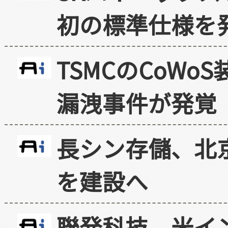
初の標準仕様を
TSMCのCoW
漏洩事件が発覚
長シン存儲、北京
を建設へ
聯発科技、米イ