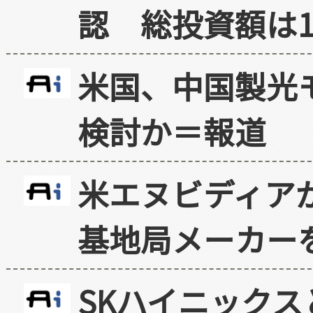
認 総投資額は1
米国、中国製光
検討か＝報道
米エヌビディア
基地局メーカー
SKハイニックス