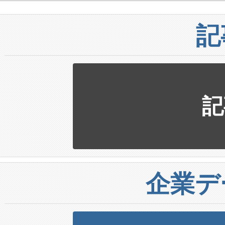
記
記
企業デ