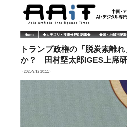
Home
◆カテゴリ・技術分野別記事◆
◆国・地域別記事
トランプ政権の「脱炭素離れ
か？ 田村堅太郎IGES上席
（2025/2/12 20:11）