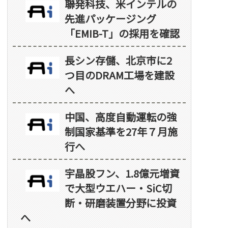
聯発科技、米インテルの
先進パッケージング
「EMIB-T」の採用を確認
長シン存儲、北京市に2
つ目のDRAM工場を建設
へ
中国、高度自動運転の強
制国家基準を27年７月施
行へ
宇晶股フン、1.8億元増資
で大型ウエハー・SiC切
断・研磨装置分野に投資
へ