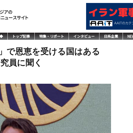
◆
トップ記事
特集・リポート
インタビュー
日系企業
NE
」で恩恵を受ける国はある
研究員に聞く