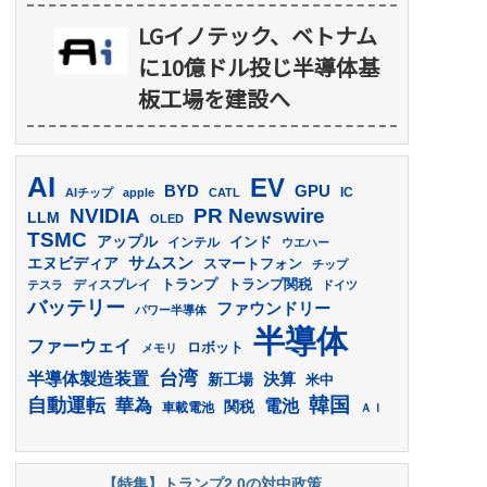
LGイノテック、ベトナム
に10億ドル投じ半導体基
板工場を建設へ
AI
EV
GPU
BYD
AIチップ
apple
CATL
IC
PR Newswire
NVIDIA
LLM
OLED
TSMC
アップル
インド
インテル
ウエハー
サムスン
エヌビディア
スマートフォン
チップ
トランプ
ディスプレイ
トランプ関税
テスラ
ドイツ
バッテリー
ファウンドリー
パワー半導体
半導体
ファーウェイ
ロボット
メモリ
台湾
半導体製造装置
決算
新工場
米中
韓国
自動運転
華為
電池
関税
車載電池
ＡＩ
【特集】トランプ2.0の対中政策