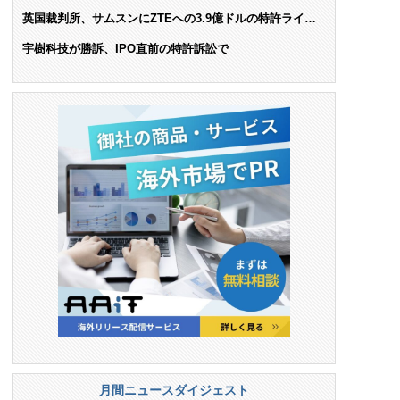
AIで米依存脱却を目指す
英国裁判所、サムスンにZTEへの3.9億ドルの特許ライセ
ンス料支払いを命令
宇樹科技が勝訴、IPO直前の特許訴訟で
月間ニュースダイジェスト