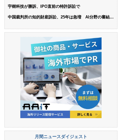
ンス料支払いを命令
宇樹科技が勝訴、IPO直前の特許訴訟で
中国裁判所の知的財産訴訟、25年は急増 AI分野の審結件
数は25.6%増
月間ニュースダイジェスト