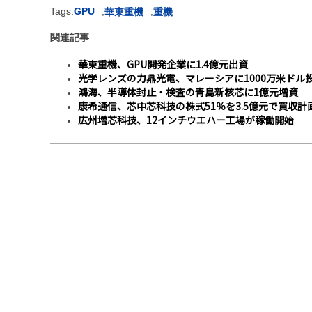
Tags:
GPU
,
,
華東重機
重機
関連記事
華東重機、GPU開発企業に1.4億元出資
光学レンズの力鼎光電、マレーシアに1000万米ドル
鴻海、半導体封止・検査の青島新核芯に1億元増資
康希通信、芯中芯科技の株式51％を3.5億元で買収計
広州増芯科技、12インチウエハー工場が稼働開始