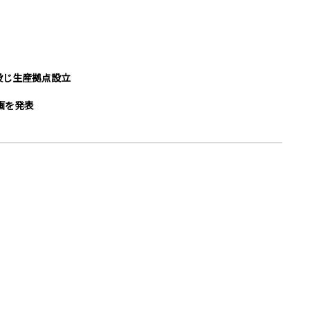
投じ生産拠点設立
画を発表