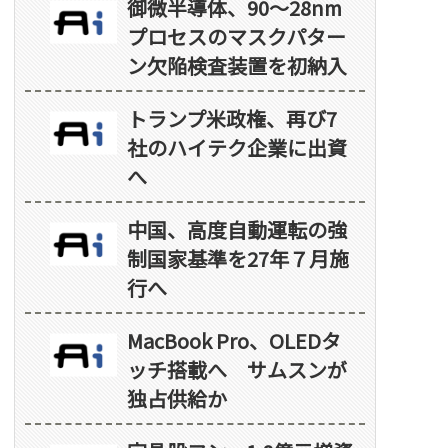
御微半導体、90～28nm
プロセスのマスクパター
ン欠陥検査装置を初納入
トランプ米政権、再び7
社のハイテク企業に出資
へ
中国、高度自動運転の強
制国家基準を27年７月施
行へ
MacBook Pro、OLEDタ
ッチ搭載へ サムスンが
独占供給か