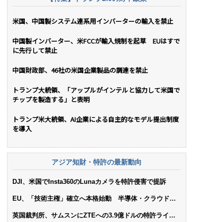
米国、中国製システム連系用インバーターの輸入を禁止
中国製インバーター、米FCCが輸入規制を起草 EUはすで
に先行して禁止
中国財政部、46社の米国企業製品の調達を禁止
トランプ大統領、「アップルがインテルと協力して米国で
チップを製造する」と表明
トランプ米大統領、AI企業による自主的なモデル提出制度
を導入
アジア知財・特許の最新動向
DJI、米国でInsta360のLunaカメラを特許侵害で提訴
EU、「技術主権」確立へ本格始動 半導体・クラウド・
AIで米依存脱却を目指す
英国裁判所、サムスンにZTEへの3.9億ドルの特許ライセ