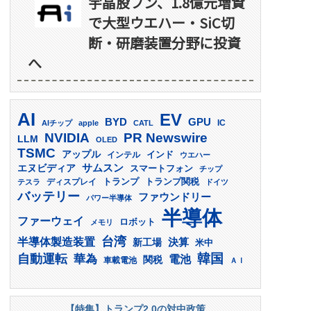
宇晶股フン、1.8億元増資
で大型ウエハー・SiC切
断・研磨装置分野に投資
へ
AI
EV
GPU
BYD
AIチップ
apple
CATL
IC
PR Newswire
NVIDIA
LLM
OLED
TSMC
アップル
インド
インテル
ウエハー
サムスン
エヌビディア
スマートフォン
チップ
トランプ
ディスプレイ
トランプ関税
テスラ
ドイツ
バッテリー
ファウンドリー
パワー半導体
半導体
ファーウェイ
ロボット
メモリ
台湾
半導体製造装置
決算
新工場
米中
韓国
自動運転
華為
電池
関税
車載電池
ＡＩ
【特集】トランプ2.0の対中政策