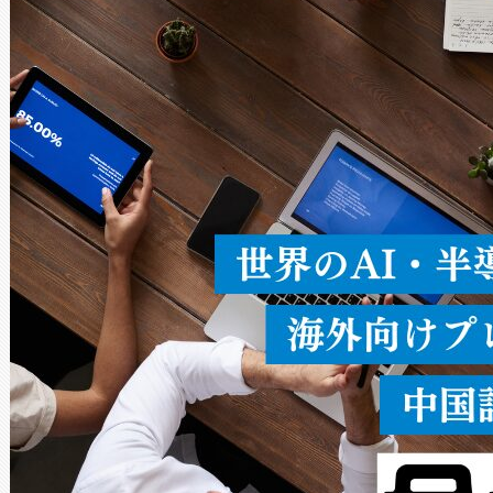
Avia 2は、2種類のFOVオ
× 80°のノーマルモード、長距離
ードを切り替えて使用するこ
ることなく、単一のデバイス
うにします。遠距離まで届く
密度なスキャ
[…]