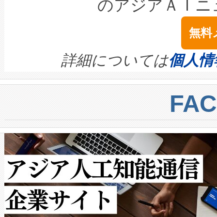
テリー性能の劣化によるダウ
す。「当社のfully-connected c
のアジアＡＩニ
は1535 nmレーザーを搭載
念は、現在データセンターが
ームを利用すれば、6,000万～
無料
イズの小径化を実現すること
ます。 Voltaiq provides a comple
きます。この効率性は、フェ
す。ノーマルモードでは、Avia
quality and reliability for AI da
詳細については
個人情
BESS stack to ensure battery qual
ートル先まで検出でき、これは
centers. Voltaiqは、a
トに対して約600メートルに
FA
からシステム統合、試運転、
では、反射率10％のターゲッ
クルの各段階のデータを監視
で向上し、最大検知距離は1,0
[…]
ットだけで最大1キロメートル
ルの変電所周囲を監視でき、
作業と点群処理を簡素化できま