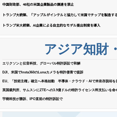
中国財政部、46社の米国企業製品の調達を禁止
トランプ大統領、「アップルがインテルと協力して米国でチップを製造す
トランプ米大統領、AI企業による自主的なモデル提出制度を導入
アジア知財
エリクソンと伝音科技、グローバル特許訴訟で和解
DJI、米国でInsta360のLunaカメラを特許侵害で提訴
EU、「技術主権」確立へ本格始動 半導体・クラウド・AIで米依存脱却を
英国裁判所、サムスンにZTEへの3.9億ドルの特許ライセンス料支払いを命
宇樹科技が勝訴、IPO直前の特許訴訟で