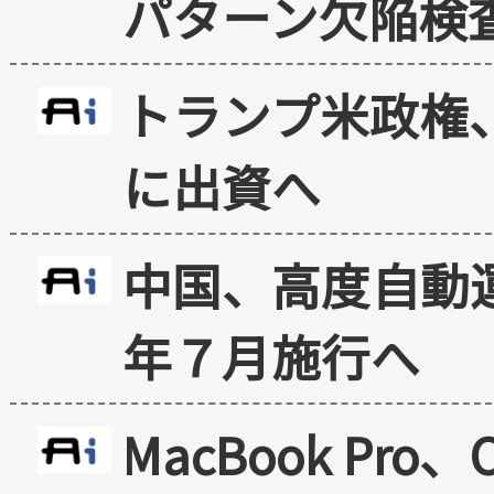
パターン欠陥検
トランプ米政権
に出資へ
中国、高度自動
年７月施行へ
MacBook Pr