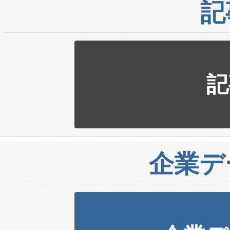
記
記
企業デ