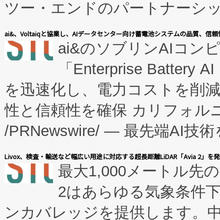
ツー・エンドのパートナーシッ
表しました。 同社の実績あるEnzeneX®
ai&、Voltaiqと協業し、AIデータセンター向け蓄電池システムの品質、信
ai&のソブリンAIコンピ
manufacturing™ (FC
「Enterprise Batte
たNeXは、バイオ医薬品製造
を迅速化し、電力コストを削
従来のフェッドバッチ施設の
性と信頼性を確保 カリフォルニア
に、患者やサプライチェーン
/PRNewswire/ — 最先端
キー方式で拡張性が高く、持
会社エーアイ・アンド：本社横
す。FCCM‑を活用した現地
Livox、検査・輸送など幅広い用途に対応する超長距離LiDAR「Avia 2」を
最大1,000メートル先
President原信平）と、エ
患者にとっての費用負担を大幅
2はあらゆる気象条件
ードするVoltaiqは、日本に
のアクセスを大幅に拡大することができ
ンカバレッジを提供します。中国
ーエネルギー貯蔵システム（B
Fully-Connected Continuous M