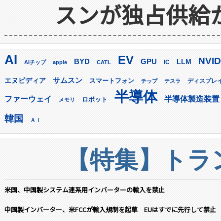
スンが独占供給
AI
EV
NVID
GPU
BYD
LLM
AIチップ
apple
CATL
IC
サムスン
エヌビディア
スマートフォン
ディスプレ
チップ
テスラ
半導体
ファーウェイ
半導体製造装置
ロボット
メモリ
韓国
ＡＩ
【特集】トラン
米国、中国製システム連系用インバーターの輸入を禁止
中国製インバーター、米FCCが輸入規制を起草 EUはすでに先行して禁止