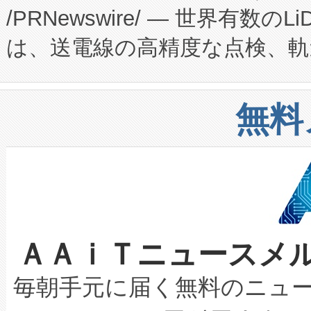
/PRNewswire/ — 世界有数の
た。 Voltaiq独自のAI搭
プログラムには、施設設計・内装
は、送電線の高精度な点検、軌
定、統合、導入、運用に至る
に関する技術移転および知的財産
や穀物倉庫におけるバルク材の
安全性を追跡し、確保する事を
構造化トレーニングカリキュ
リューション「Avia 2」を発
増加しているデータセンター
上げおよび商用化段階におけ
無料
したAvia 2は、1,000メ
る電力網に大きな負担をかけ
設備整備および立ち上げ調整
狭視野のFOVを切り替えるこ
事業者の負担軽減という課題
加組織は、Enzeneのバイオ
ケーブル、枝などの細かな対
系統連系を迅速にし、ピーク需
選定された製品について、自
なレーザースポットにより、高
限を超えて利用可能な電力容量
取得できる可能性もあります。
ＡＡｉＴニュースメ
な環境下でも豊かなディテー
持できるよう貢献します。こ
設には、3億～4億ドルかかるこ
キロメートル範囲を検出 Livox Unveil
ービスレベル契約（SLA）違
最高経営責任者（CEO）であるHi
毎朝手元に届く無料のニュ
LiDAR for Inspections, Transpor