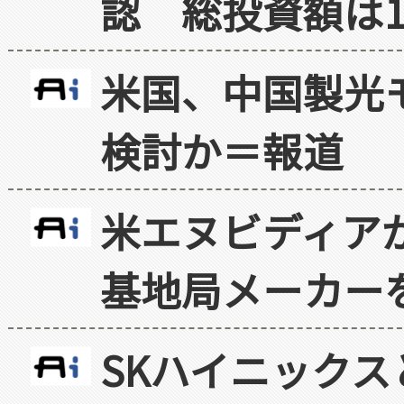
認 総投資額は1
米国、中国製光
検討か＝報道
米エヌビディア
基地局メーカー
SKハイニックス