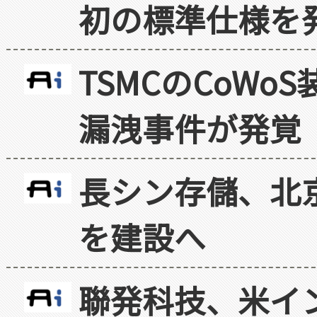
初の標準仕様を
TSMCのCoW
漏洩事件が発覚
長シン存儲、北京
を建設へ
聯発科技、米イ