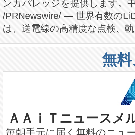
ンカバレッジを提供します。中国
ーエネルギー貯蔵システム（B
Fully-Connected Continuous M
/PRNewswire/ — 世界有数の
た。 Voltaiq独自のAI搭
プログラムには、施設設計・内装
は、送電線の高精度な点検、軌
定、統合、導入、運用に至る
に関する技術移転および知的財産
や穀物倉庫におけるバルク材の
安全性を追跡し、確保する事を
構造化トレーニングカリキュ
リューション「Avia 2」を発
増加しているデータセンター
上げおよび商用化段階におけ
無料
したAvia 2は、1,000メ
る電力網に大きな負担をかけ
設備整備および立ち上げ調整
狭視野のFOVを切り替えるこ
事業者の負担軽減という課題
加組織は、Enzeneのバイオ
ケーブル、枝などの細かな対
系統連系を迅速にし、ピーク需
選定された製品について、自
なレーザースポットにより、高
限を超えて利用可能な電力容量
取得できる可能性もあります。
ＡＡｉＴニュースメ
な環境下でも豊かなディテー
持できるよう貢献します。こ
設には、3億～4億ドルかかるこ
キロメートル範囲を検出 Livox Unveil
ービスレベル契約（SLA）違
最高経営責任者（CEO）であるHi
毎朝手元に届く無料のニュ