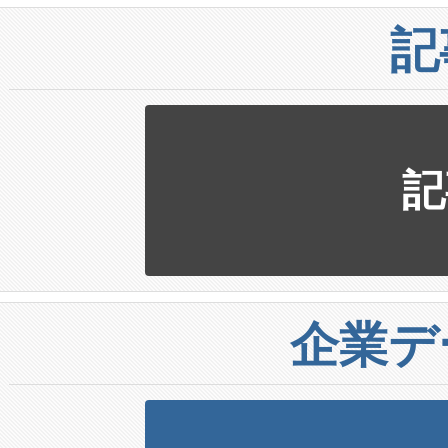
記
記
企業デ