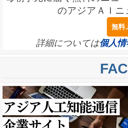
LiDAR for Inspections, Transpor
テリー性能の劣化によるダウ
す。「当社のfully-connected c
のアジアＡＩニ
は1535 nmレーザーを搭載
念は、現在データセンターが
ームを利用すれば、6,000万～
無料
イズの小径化を実現すること
ます。 Voltaiq provides a comple
きます。この効率性は、フェ
す。ノーマルモードでは、Avia
quality and reliability for AI da
詳細については
個人情
BESS stack to ensure battery qual
ートル先まで検出でき、これは
centers. Voltaiqは、a
トに対して約600メートルに
FA
からシステム統合、試運転、
では、反射率10％のターゲッ
クルの各段階のデータを監視
で向上し、最大検知距離は1,0
[…]
ットだけで最大1キロメートル
ルの変電所周囲を監視でき、
作業と点群処理を簡素化できま