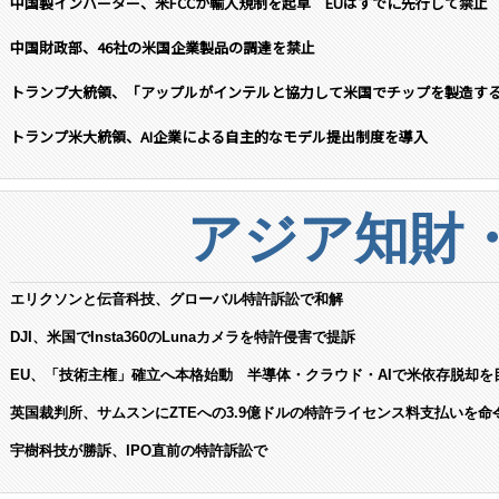
中国製インバーター、米FCCが輸入規制を起草 EUはすでに先行して禁止
中国財政部、46社の米国企業製品の調達を禁止
トランプ大統領、「アップルがインテルと協力して米国でチップを製造す
トランプ米大統領、AI企業による自主的なモデル提出制度を導入
アジア知財
エリクソンと伝音科技、グローバル特許訴訟で和解
DJI、米国でInsta360のLunaカメラを特許侵害で提訴
EU、「技術主権」確立へ本格始動 半導体・クラウド・AIで米依存脱却を
英国裁判所、サムスンにZTEへの3.9億ドルの特許ライセンス料支払いを命
宇樹科技が勝訴、IPO直前の特許訴訟で