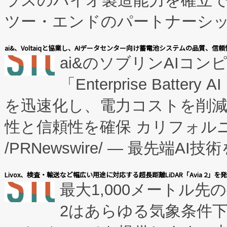
ラスのバイオ製造能力を確立
ツー・エンドのパートナーシッ
表しました。 同社の実績あるEnzeneX®
ai&、Voltaiqと協業し、AIデータセンター向け蓄電池システムの品質、信
ai&のソブリンAIコンピ
manufacturing™ (FC
「Enterprise Batte
たNeXは、バイオ医薬品製造
を迅速化し、電力コストを削
従来のフェッドバッチ施設の
性と信頼性を確保 カリフォルニア
に、患者やサプライチェーン
/PRNewswire/ — 最先端
キー方式で拡張性が高く、持
会社エーアイ・アンド：本社横
す。FCCM‑を活用した現地
Livox、検査・輸送など幅広い用途に対応する超長距離LiDAR「Avia 2」を
最大1,000メートル先
President原信平）と、エ
患者にとっての費用負担を大幅
2はあらゆる気象条件
ードするVoltaiqは、日本に
のアクセスを大幅に拡大することができ