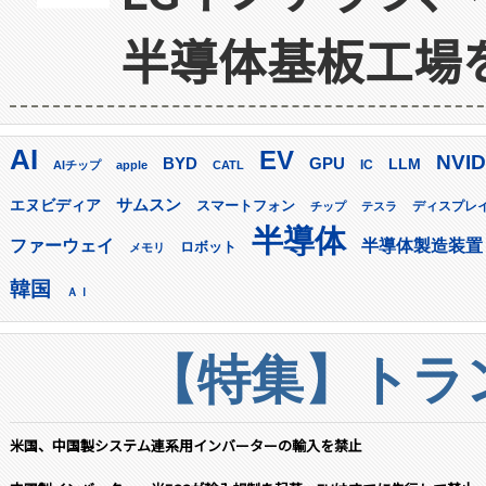
半導体基板工場
AI
EV
NVID
GPU
BYD
LLM
AIチップ
apple
CATL
IC
サムスン
エヌビディア
スマートフォン
ディスプレ
チップ
テスラ
半導体
ファーウェイ
半導体製造装置
ロボット
メモリ
韓国
ＡＩ
【特集】トラン
米国、中国製システム連系用インバーターの輸入を禁止