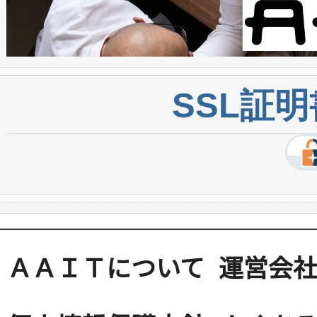
SSL証
ＡＡＩＴについて
運営会