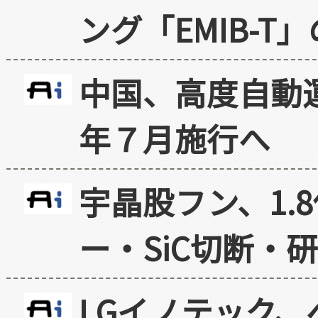
ング「EMIB-T
中国、高度自動
年７月施行へ
宇晶股フン、1.
ー・SiC切断・
LGイノテック、