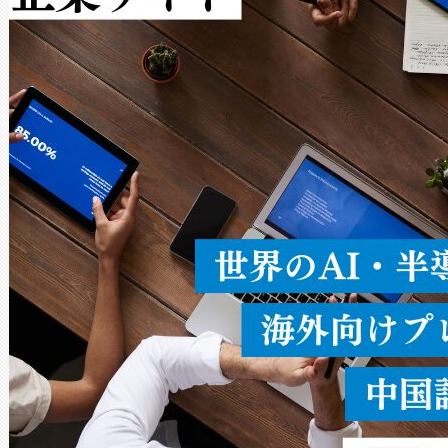
Avia 2は、2種類のFOVオ
× 80°のノーマルモード、長距離
ードを切り替えて使用するこ
ることなく、単一のデバイス
うにします。遠距離まで届く
密度なスキャ
[…]