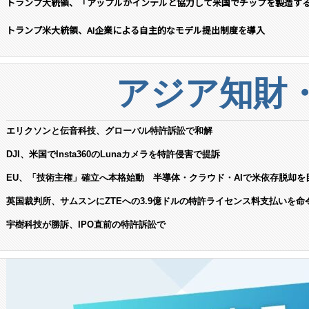
トランプ大統領、「アップルがインテルと協力して米国でチップを製造す
トランプ米大統領、AI企業による自主的なモデル提出制度を導入
アジア知財
エリクソンと伝音科技、グローバル特許訴訟で和解
DJI、米国でInsta360のLunaカメラを特許侵害で提訴
EU、「技術主権」確立へ本格始動 半導体・クラウド・AIで米依存脱却を
英国裁判所、サムスンにZTEへの3.9億ドルの特許ライセンス料支払いを命
宇樹科技が勝訴、IPO直前の特許訴訟で