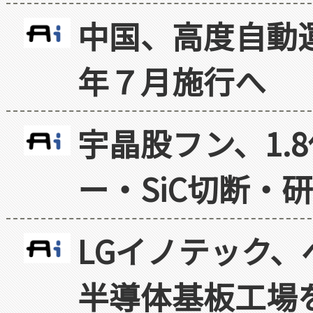
中国、高度自動
年７月施行へ
宇晶股フン、1.
ー・SiC切断・
LGイノテック、
半導体基板工場