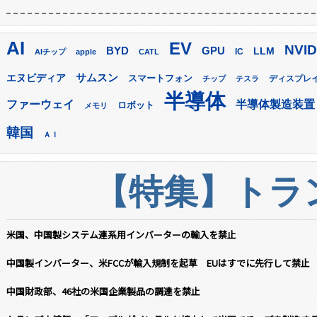
AI
EV
NVID
GPU
BYD
LLM
AIチップ
apple
CATL
IC
サムスン
エヌビディア
スマートフォン
ディスプレ
チップ
テスラ
半導体
ファーウェイ
半導体製造装置
ロボット
メモリ
韓国
ＡＩ
【特集】トラン
米国、中国製システム連系用インバーターの輸入を禁止
中国製インバーター、米FCCが輸入規制を起草 EUはすでに先行して禁止
中国財政部、46社の米国企業製品の調達を禁止