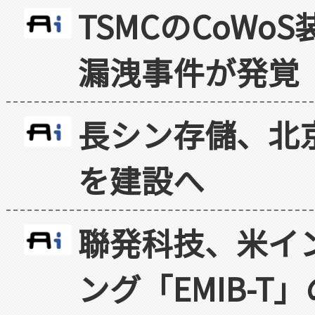
TSMCのCoW
漏洩事件が発覚
長シン存儲、北京
を建設へ
聯発科技、米イ
ング「EMIB-T