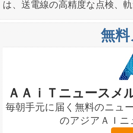
は、送電線の高精度な点検、軌
定、統合、導入、運用に至る
に関する技術移転および知的財産
や穀物倉庫におけるバルク材の
安全性を追跡し、確保する事を
構造化トレーニングカリキュ
リューション「Avia 2」を発
増加しているデータセンター
上げおよび商用化段階におけ
無料
したAvia 2は、1,000メ
る電力網に大きな負担をかけ
設備整備および立ち上げ調整
狭視野のFOVを切り替えるこ
事業者の負担軽減という課題
加組織は、Enzeneのバイオ
ケーブル、枝などの細かな対
系統連系を迅速にし、ピーク需
選定された製品について、自
なレーザースポットにより、高
限を超えて利用可能な電力容量
取得できる可能性もあります。
ＡＡｉＴニュースメ
な環境下でも豊かなディテー
持できるよう貢献します。こ
設には、3億～4億ドルかかるこ
キロメートル範囲を検出 Livox Unveil
ービスレベル契約（SLA）違
最高経営責任者（CEO）であるHi
毎朝手元に届く無料のニュ
LiDAR for Inspections, Transpor
テリー性能の劣化によるダウ
す。「当社のfully-connected c
のアジアＡＩニ
は1535 nmレーザーを搭載
念は、現在データセンターが
ームを利用すれば、6,000万～