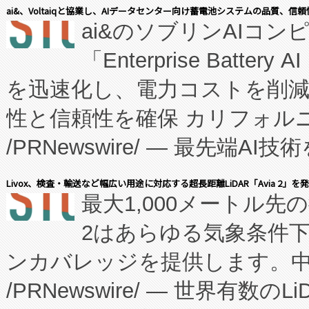
表しました。 同社の実績あるEnzeneX®
ai&、Voltaiqと協業し、AIデータセンター向け蓄電池システムの品質、信
ai&のソブリンAIコンピ
manufacturing™ (FC
「Enterprise Batte
たNeXは、バイオ医薬品製造
を迅速化し、電力コストを削
従来のフェッドバッチ施設の
性と信頼性を確保 カリフォルニア
に、患者やサプライチェーン
/PRNewswire/ — 最先端
キー方式で拡張性が高く、持
会社エーアイ・アンド：本社横
す。FCCM‑を活用した現地
Livox、検査・輸送など幅広い用途に対応する超長距離LiDAR「Avia 2」を
最大1,000メートル先
President原信平）と、エ
患者にとっての費用負担を大幅
2はあらゆる気象条件
ードするVoltaiqは、日本に
のアクセスを大幅に拡大することができ
ンカバレッジを提供します。中国
ーエネルギー貯蔵システム（B
Fully-Connected Continuous M
/PRNewswire/ — 世界有数の
た。 Voltaiq独自のAI搭
プログラムには、施設設計・内装