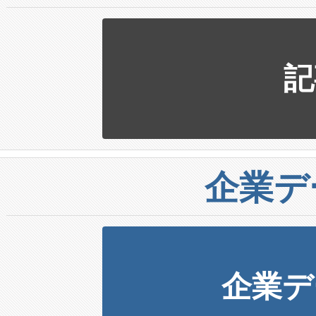
記
企業デ
企業デ