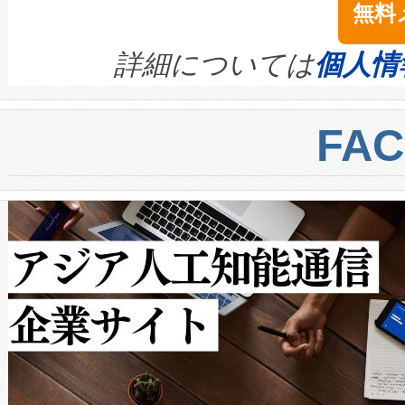
無料
イズの小径化を実現すること
ます。 Voltaiq provides a comple
きます。この効率性は、フェ
す。ノーマルモードでは、Avia
quality and reliability for AI da
詳細については
個人情
BESS stack to ensure battery qual
ートル先まで検出でき、これは
centers. Voltaiqは、a
トに対して約600メートルに
FA
からシステム統合、試運転、
では、反射率10％のターゲッ
クルの各段階のデータを監視
で向上し、最大検知距離は1,0
[…]
ットだけで最大1キロメートル
ルの変電所周囲を監視でき、
作業と点群処理を簡素化できま
Avia 2は、2種類のFOVオ
× 80°のノーマルモード、長距離