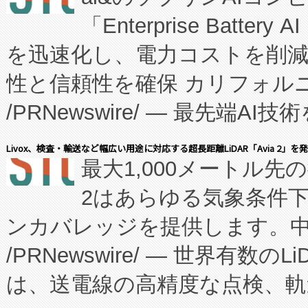
「Enterprise Batte
たNeXは、バイオ医薬品製造
を迅速化し、電力コストを削
従来のフェッドバッチ施設の
性と信頼性を確保 カリフォルニア
に、患者やサプライチェーン
/PRNewswire/ — 最先端
キー方式で拡張性が高く、持
会社エーアイ・アンド：本社横
す。FCCM‑を活用した現地
Livox、検査・輸送など幅広い用途に対応する超長距離LiDAR「Avia 2」を
最大1,000メートル先
President原信平）と、エ
患者にとっての費用負担を大幅
2はあらゆる気象条件
ードするVoltaiqは、日本に
のアクセスを大幅に拡大することができ
ンカバレッジを提供します。中国
ーエネルギー貯蔵システム（B
Fully-Connected Continuous M
/PRNewswire/ — 世界有数の
た。 Voltaiq独自のAI搭
プログラムには、施設設計・内装
は、送電線の高精度な点検、軌
定、統合、導入、運用に至る
に関する技術移転および知的財産