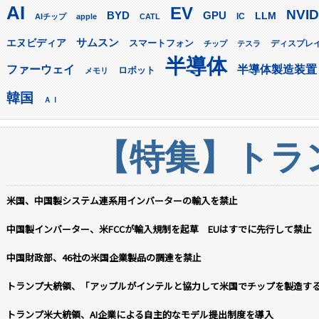
AI
EV
NVID
GPU
BYD
LLM
AIチップ
apple
CATL
IC
サムスン
エヌビディア
スマートフォン
ディスプレ
チップ
テスラ
半導体
ファーウェイ
半導体製造装置
ロボット
メモリ
韓国
ＡＩ
【特集】トラン
米国、中国製システム連系用インバーターの輸入を禁止
中国製インバーター、米FCCが輸入規制を起草 EUはすでに先行して禁止
中国財政部、46社の米国企業製品の調達を禁止
トランプ大統領、「アップルがインテルと協力して米国でチップを製造す
トランプ米大統領、AI企業による自主的なモデル提出制度を導入