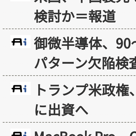
検討か＝報道
御微半導体、90
パターン欠陥検
トランプ米政権
に出資へ