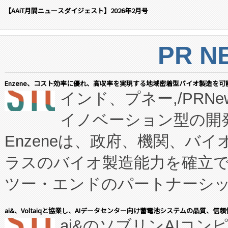
【AAiT月間ニュースダイジェスト】2026年2月号
PR N
Enzene、コスト効率に優れ、高収率を実現する地域密着型バイオ製造を可
インド、プネー,/PRNe
イノベーション型の開発
Enzeneは、政府、機関、バ
ラスのバイオ製造能力を確立
ツー・エンドのパートナーシッ
表しました。 同社の実績あるEnzeneX®
ai&、Voltaiqと協業し、AIデータセンター向け蓄電池システムの品質、信
ai&のソブリンAIコンピ
manufacturing™ (FC