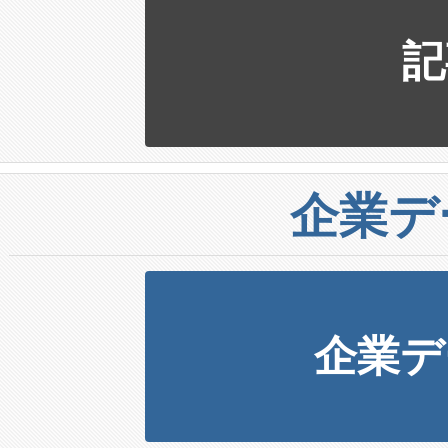
記
企業デ
企業デ