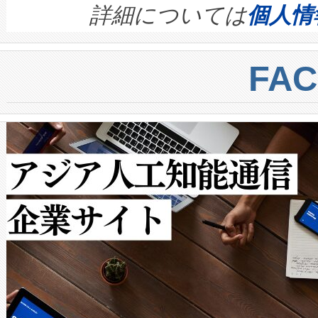
す。ノーマルモードでは、Avia
quality and reliability for AI da
詳細については
個人情
BESS stack to ensure battery qual
ートル先まで検出でき、これは
centers. Voltaiqは、a
トに対して約600メートルに
FA
からシステム統合、試運転、
では、反射率10％のターゲッ
クルの各段階のデータを監視
で向上し、最大検知距離は1,0
[…]
ットだけで最大1キロメートル
ルの変電所周囲を監視でき、
作業と点群処理を簡素化できま
Avia 2は、2種類のFOVオ
× 80°のノーマルモード、長距離
ードを切り替えて使用するこ