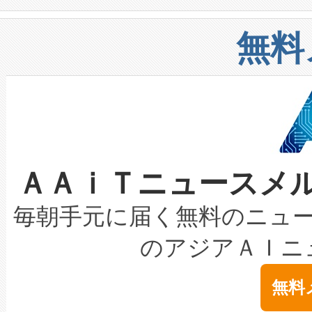
や穀物倉庫におけるバルク材の
安全性を追跡し、確保する事を
構造化トレーニングカリキュ
リューション「Avia 2」を発
増加しているデータセンター
上げおよび商用化段階におけ
無料
したAvia 2は、1,000メ
る電力網に大きな負担をかけ
設備整備および立ち上げ調整
狭視野のFOVを切り替えるこ
事業者の負担軽減という課題
加組織は、Enzeneのバイオ
ケーブル、枝などの細かな対
系統連系を迅速にし、ピーク需
選定された製品について、自
なレーザースポットにより、高
限を超えて利用可能な電力容量
取得できる可能性もあります。
ＡＡｉＴニュースメ
な環境下でも豊かなディテー
持できるよう貢献します。こ
設には、3億～4億ドルかかるこ
キロメートル範囲を検出 Livox Unveil
ービスレベル契約（SLA）違
最高経営責任者（CEO）であるHi
毎朝手元に届く無料のニュ
LiDAR for Inspections, Transpor
テリー性能の劣化によるダウ
す。「当社のfully-connected c
のアジアＡＩニ
は1535 nmレーザーを搭載
念は、現在データセンターが
ームを利用すれば、6,000万～
無料
イズの小径化を実現すること
ます。 Voltaiq provides a comple
きます。この効率性は、フェ