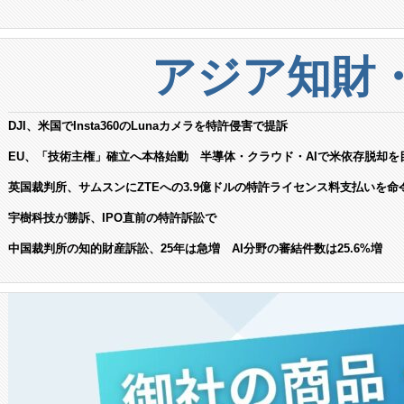
アジア知財
DJI、米国でInsta360のLunaカメラを特許侵害で提訴
EU、「技術主権」確立へ本格始動 半導体・クラウド・AIで米依存脱却を
英国裁判所、サムスンにZTEへの3.9億ドルの特許ライセンス料支払いを命
宇樹科技が勝訴、IPO直前の特許訴訟で
中国裁判所の知的財産訴訟、25年は急増 AI分野の審結件数は25.6%増