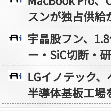
MacBook Pr
スンが独占供給
宇晶股フン、1.
ー・SiC切断・
LGイノテック、
半導体基板工場