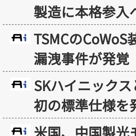
製造に本格参入
TSMCのCoW
漏洩事件が発覚
SKハイニックス
初の標準仕様を
米国、中国製光