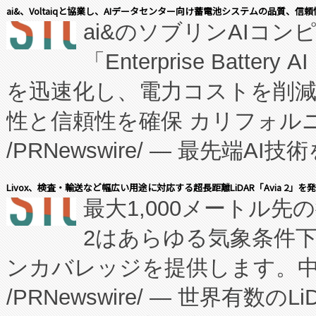
表しました。 同社の実績あるEnzeneX®
ai&、Voltaiqと協業し、AIデータセンター向け蓄電池システムの品質、信
ai&のソブリンAIコンピ
manufacturing™ (FC
「Enterprise Batte
たNeXは、バイオ医薬品製造
を迅速化し、電力コストを削
従来のフェッドバッチ施設の
性と信頼性を確保 カリフォルニア
に、患者やサプライチェーン
/PRNewswire/ — 最先端
キー方式で拡張性が高く、持
会社エーアイ・アンド：本社横
す。FCCM‑を活用した現地
Livox、検査・輸送など幅広い用途に対応する超長距離LiDAR「Avia 2」を
最大1,000メートル先
President原信平）と、エ
患者にとっての費用負担を大幅
2はあらゆる気象条件
ードするVoltaiqは、日本に
のアクセスを大幅に拡大することができ
ンカバレッジを提供します。中国
ーエネルギー貯蔵システム（B
Fully-Connected Continuous M
/PRNewswire/ — 世界有数の
た。 Voltaiq独自のAI搭
プログラムには、施設設計・内装