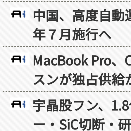
中国、高度自動
年７月施行へ
MacBook Pr
スンが独占供給
宇晶股フン、1.
ー・SiC切断・