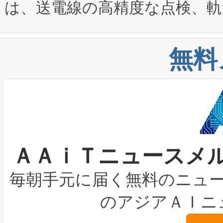
は、送電線の高精度な点検、軌
定、統合、導入、運用に至る
に関する技術移転および知的財産
や穀物倉庫におけるバルク材の
安全性を追跡し、確保する事を
構造化トレーニングカリキュ
リューション「Avia 2」を発
増加しているデータセンター
上げおよび商用化段階におけ
無料
したAvia 2は、1,000メ
る電力網に大きな負担をかけ
設備整備および立ち上げ調整
狭視野のFOVを切り替えるこ
事業者の負担軽減という課題
加組織は、Enzeneのバイオ
ケーブル、枝などの細かな対
系統連系を迅速にし、ピーク需
選定された製品について、自
なレーザースポットにより、高
限を超えて利用可能な電力容量
取得できる可能性もあります。
ＡＡｉＴニュースメ
な環境下でも豊かなディテー
持できるよう貢献します。こ
設には、3億～4億ドルかかるこ
キロメートル範囲を検出 Livox Unveil
ービスレベル契約（SLA）違
最高経営責任者（CEO）であるHi
毎朝手元に届く無料のニュ
LiDAR for Inspections, Transpor
テリー性能の劣化によるダウ
す。「当社のfully-connected c
のアジアＡＩニ
は1535 nmレーザーを搭載
念は、現在データセンターが
ームを利用すれば、6,000万～