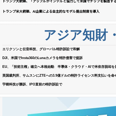
トランプ大統領、「アップルがインテルと協力して米国でチップを製造す
トランプ米大統領、AI企業による自主的なモデル提出制度を導入
アジア知財
エリクソンと伝音科技、グローバル特許訴訟で和解
DJI、米国でInsta360のLunaカメラを特許侵害で提訴
EU、「技術主権」確立へ本格始動 半導体・クラウド・AIで米依存脱却を
英国裁判所、サムスンにZTEへの3.9億ドルの特許ライセンス料支払いを命
宇樹科技が勝訴、IPO直前の特許訴訟で