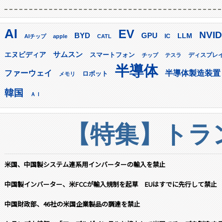
AI
EV
NVID
GPU
BYD
LLM
AIチップ
apple
CATL
IC
サムスン
エヌビディア
スマートフォン
ディスプレ
チップ
テスラ
半導体
ファーウェイ
半導体製造装置
ロボット
メモリ
韓国
ＡＩ
【特集】トラン
米国、中国製システム連系用インバーターの輸入を禁止
中国製インバーター、米FCCが輸入規制を起草 EUはすでに先行して禁止
中国財政部、46社の米国企業製品の調達を禁止