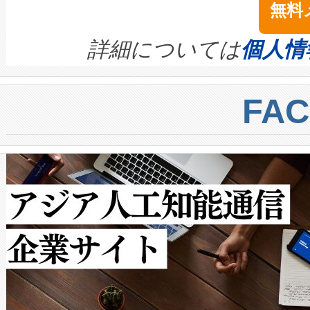
無料
イズの小径化を実現すること
ます。 Voltaiq provides a comple
きます。この効率性は、フェ
す。ノーマルモードでは、Avia
quality and reliability for AI da
詳細については
個人情
BESS stack to ensure battery qual
ートル先まで検出でき、これは
centers. Voltaiqは、a
トに対して約600メートルに
FA
からシステム統合、試運転、
では、反射率10％のターゲッ
クルの各段階のデータを監視
で向上し、最大検知距離は1,0
[…]
ットだけで最大1キロメートル
ルの変電所周囲を監視でき、
作業と点群処理を簡素化できま
Avia 2は、2種類のFOVオ
× 80°のノーマルモード、長距離