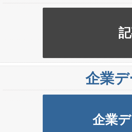
記
企業デ
企業デ