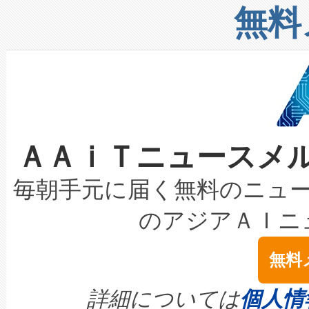
リューション「Avia 2」を発
増加しているデータセンター
上げおよび商用化段階におけ
無料
したAvia 2は、1,000メ
る電力網に大きな負担をかけ
設備整備および立ち上げ調整
狭視野のFOVを切り替えるこ
事業者の負担軽減という課題
加組織は、Enzeneのバイオ
ケーブル、枝などの細かな対
系統連系を迅速にし、ピーク需
選定された製品について、自
なレーザースポットにより、高
限を超えて利用可能な電力容量
取得できる可能性もあります。
ＡＡｉＴニュースメ
な環境下でも豊かなディテー
持できるよう貢献します。こ
設には、3億～4億ドルかかるこ
キロメートル範囲を検出 Livox Unveil
ービスレベル契約（SLA）違
最高経営責任者（CEO）であるHi
毎朝手元に届く無料のニュ
LiDAR for Inspections, Transpor
テリー性能の劣化によるダウ
す。「当社のfully-connected c
のアジアＡＩニ
は1535 nmレーザーを搭載
念は、現在データセンターが
ームを利用すれば、6,000万～
無料
イズの小径化を実現すること
ます。 Voltaiq provides a comple
きます。この効率性は、フェ
す。ノーマルモードでは、Avia
quality and reliability for AI da
詳細については
個人情