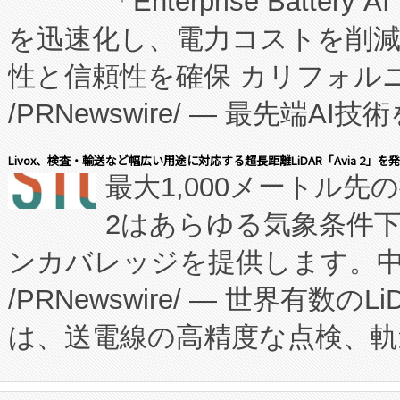
「Enterprise Batte
たNeXは、バイオ医薬品製造
を迅速化し、電力コストを削
従来のフェッドバッチ施設の
性と信頼性を確保 カリフォルニア
に、患者やサプライチェーン
/PRNewswire/ — 最先端
キー方式で拡張性が高く、持
会社エーアイ・アンド：本社横
す。FCCM‑を活用した現地
Livox、検査・輸送など幅広い用途に対応する超長距離LiDAR「Avia 2」を
最大1,000メートル先
President原信平）と、エ
患者にとっての費用負担を大幅
2はあらゆる気象条件
ードするVoltaiqは、日本に
のアクセスを大幅に拡大することができ
ンカバレッジを提供します。中国
ーエネルギー貯蔵システム（B
Fully-Connected Continuous M
/PRNewswire/ — 世界有数の
た。 Voltaiq独自のAI搭
プログラムには、施設設計・内装
は、送電線の高精度な点検、軌
定、統合、導入、運用に至る
に関する技術移転および知的財産
や穀物倉庫におけるバルク材の
安全性を追跡し、確保する事を
構造化トレーニングカリキュ