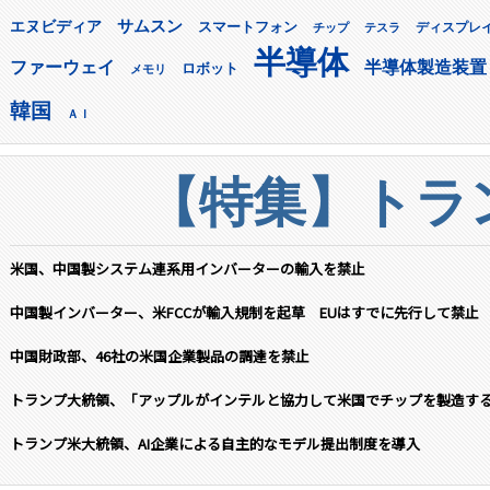
サムスン
エヌビディア
スマートフォン
ディスプレ
チップ
テスラ
半導体
ファーウェイ
半導体製造装置
ロボット
メモリ
韓国
ＡＩ
【特集】トラン
米国、中国製システム連系用インバーターの輸入を禁止
中国製インバーター、米FCCが輸入規制を起草 EUはすでに先行して禁止
中国財政部、46社の米国企業製品の調達を禁止
トランプ大統領、「アップルがインテルと協力して米国でチップを製造す
トランプ米大統領、AI企業による自主的なモデル提出制度を導入