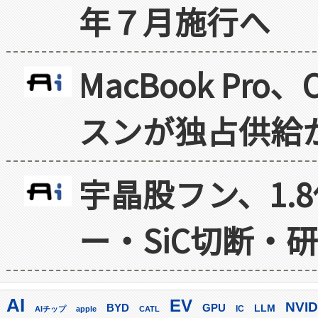
年７月施行へ
MacBook Pr
スンが独占供給
宇晶股フン、1.
ー・SiC切断・
AI
EV
NVID
GPU
BYD
LLM
AIチップ
apple
CATL
IC