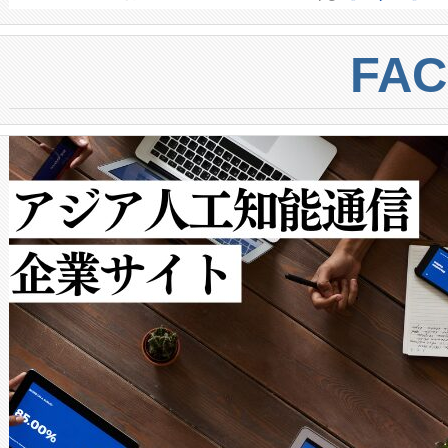
BESS stack to ensure battery qual
ートル先まで検出でき、これは
centers. Voltaiqは、a
トに対して約600メートルに
FA
からシステム統合、試運転、
では、反射率10％のターゲッ
クルの各段階のデータを監視
で向上し、最大検知距離は1,0
[…]
ットだけで最大1キロメートル
ルの変電所周囲を監視でき、
作業と点群処理を簡素化できま
Avia 2は、2種類のFOVオ
× 80°のノーマルモード、長距離
ードを切り替えて使用するこ
ることなく、単一のデバイス