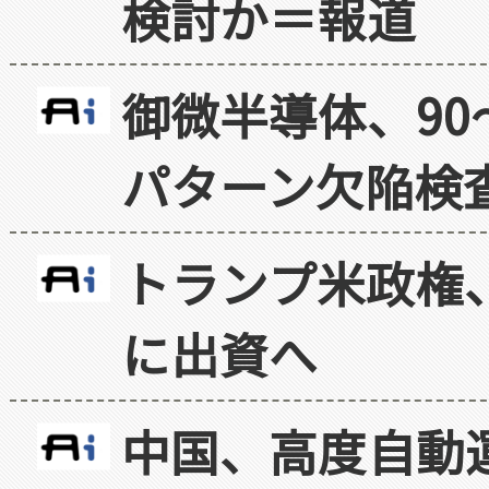
検討か＝報道
御微半導体、90
パターン欠陥検
トランプ米政権
に出資へ
中国、高度自動