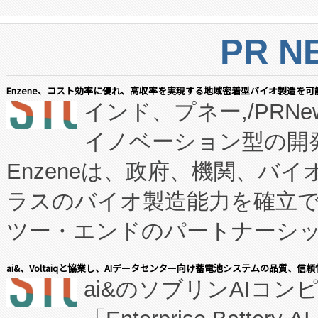
PR N
Enzene、コスト効率に優れ、高収率を実現する地域密着型バイオ製造を可
インド、プネー,/PRNe
イノベーション型の開発
Enzeneは、政府、機関、バ
ラスのバイオ製造能力を確立
ツー・エンドのパートナーシッ
表しました。 同社の実績あるEnzeneX®
ai&、Voltaiqと協業し、AIデータセンター向け蓄電池システムの品質、信
ai&のソブリンAIコンピ
manufacturing™ (FC