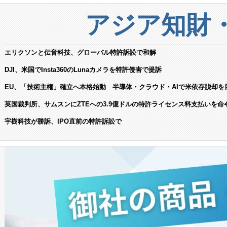
アジア知財
エリクソンと伝音科技、グローバル特許訴訟で和解
DJI、米国でInsta360のLunaカメラを特許侵害で提訴
EU、「技術主権」確立へ本格始動 半導体・クラウド・AIで米依存脱却を
英国裁判所、サムスンにZTEへの3.9億ドルの特許ライセンス料支払いを命
宇樹科技が勝訴、IPO直前の特許訴訟で