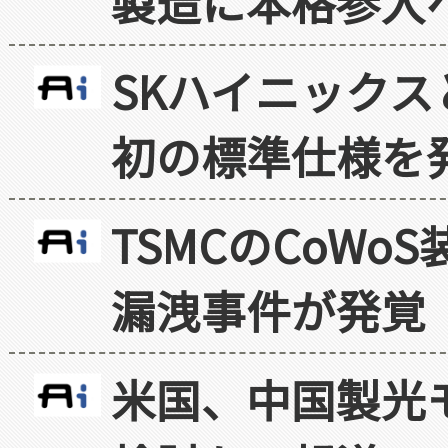
製造に本格参入
SKハイニックス
初の標準仕様を
TSMCのCoW
漏洩事件が発覚
米国、中国製光