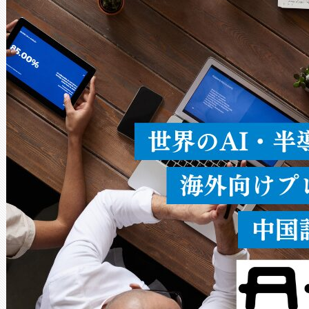
× 80°のノーマルモード、長距離
ードを切り替えて使用するこ
ることなく、単一のデバイス
うにします。遠距離まで届く
密度なスキャ
[…]