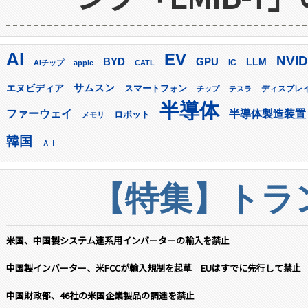
AI
EV
NVID
GPU
BYD
LLM
AIチップ
apple
CATL
IC
サムスン
エヌビディア
スマートフォン
ディスプレ
チップ
テスラ
半導体
ファーウェイ
半導体製造装置
ロボット
メモリ
韓国
ＡＩ
【特集】トラン
米国、中国製システム連系用インバーターの輸入を禁止
中国製インバーター、米FCCが輸入規制を起草 EUはすでに先行して禁止
中国財政部、46社の米国企業製品の調達を禁止