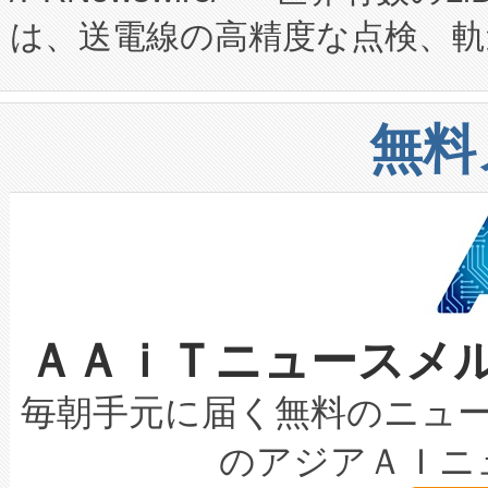
は、送電線の高精度な点検、軌
定、統合、導入、運用に至る
に関する技術移転および知的財産
や穀物倉庫におけるバルク材の
安全性を追跡し、確保する事を
構造化トレーニングカリキュ
リューション「Avia 2」を発
増加しているデータセンター
上げおよび商用化段階におけ
無料
したAvia 2は、1,000メ
る電力網に大きな負担をかけ
設備整備および立ち上げ調整
狭視野のFOVを切り替えるこ
事業者の負担軽減という課題
加組織は、Enzeneのバイオ
ケーブル、枝などの細かな対
系統連系を迅速にし、ピーク需
選定された製品について、自
なレーザースポットにより、高
限を超えて利用可能な電力容量
取得できる可能性もあります。
ＡＡｉＴニュースメ
な環境下でも豊かなディテー
持できるよう貢献します。こ
設には、3億～4億ドルかかるこ
キロメートル範囲を検出 Livox Unveil
ービスレベル契約（SLA）違
最高経営責任者（CEO）であるHi
毎朝手元に届く無料のニュ
LiDAR for Inspections, Transpor
テリー性能の劣化によるダウ
す。「当社のfully-connected c
のアジアＡＩニ
は1535 nmレーザーを搭載