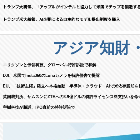
トランプ大統領、「アップルがインテルと協力して米国でチップを製造す
トランプ米大統領、AI企業による自主的なモデル提出制度を導入
アジア知財
エリクソンと伝音科技、グローバル特許訴訟で和解
DJI、米国でInsta360のLunaカメラを特許侵害で提訴
EU、「技術主権」確立へ本格始動 半導体・クラウド・AIで米依存脱却を
英国裁判所、サムスンにZTEへの3.9億ドルの特許ライセンス料支払いを命
宇樹科技が勝訴、IPO直前の特許訴訟で