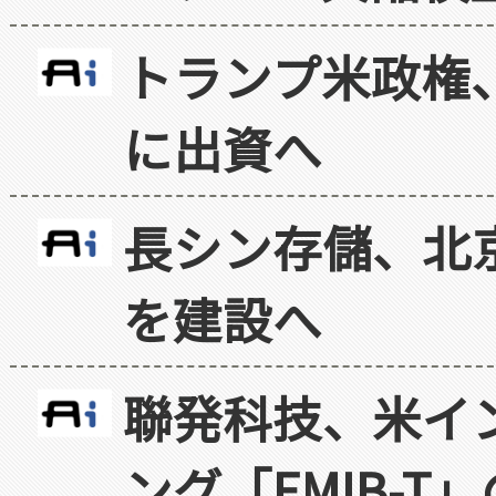
トランプ米政権
に出資へ
長シン存儲、北京
を建設へ
聯発科技、米イ
ング「EMIB-T