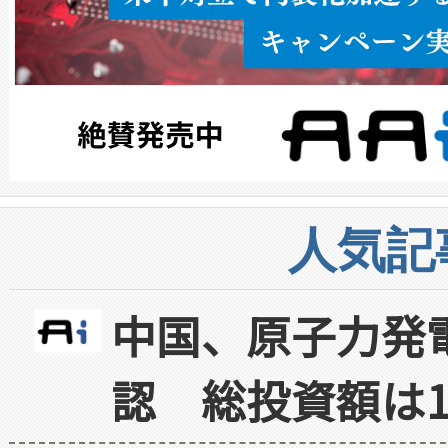
人気記
中国、原子力発
認 総投資額は1