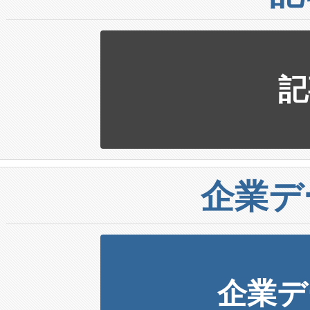
記
企業デ
企業デ