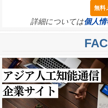
念は、現在データセンターが
ームを利用すれば、6,000万～
無料
イズの小径化を実現すること
ます。 Voltaiq provides a comple
きます。この効率性は、フェ
す。ノーマルモードでは、Avia
quality and reliability for AI da
詳細については
個人情
BESS stack to ensure battery qual
ートル先まで検出でき、これは
centers. Voltaiqは、a
トに対して約600メートルに
FA
からシステム統合、試運転、
では、反射率10％のターゲッ
クルの各段階のデータを監視
で向上し、最大検知距離は1,0
[…]
ットだけで最大1キロメートル
ルの変電所周囲を監視でき、
作業と点群処理を簡素化できま
Avia 2は、2種類のFOVオ