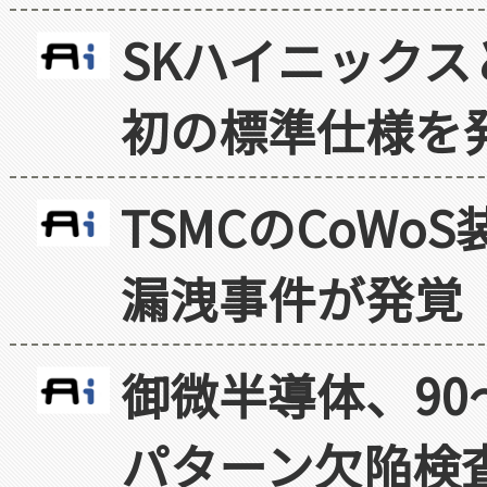
SKハイニックス
初の標準仕様を
TSMCのCoW
漏洩事件が発覚
御微半導体、90
パターン欠陥検