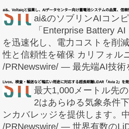
表しました。 同社の実績あるEnzeneX®
ai&、Voltaiqと協業し、AIデータセンター向け蓄電池システムの品質、信
ai&のソブリンAIコンピ
manufacturing™ (FC
「Enterprise Batte
たNeXは、バイオ医薬品製造
を迅速化し、電力コストを削
従来のフェッドバッチ施設の
性と信頼性を確保 カリフォルニア
に、患者やサプライチェーン
/PRNewswire/ — 最先端
キー方式で拡張性が高く、持
会社エーアイ・アンド：本社横
す。FCCM‑を活用した現地
Livox、検査・輸送など幅広い用途に対応する超長距離LiDAR「Avia 2」を
最大1,000メートル先
President原信平）と、エ
患者にとっての費用負担を大幅
2はあらゆる気象条件
ードするVoltaiqは、日本に
のアクセスを大幅に拡大することができ
ンカバレッジを提供します。中国
ーエネルギー貯蔵システム（B
Fully-Connected Continuous M
/PRNewswire/ — 世界有数の
た。 Voltaiq独自のAI搭
プログラムには、施設設計・内装