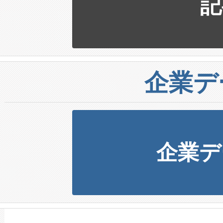
記
企業デ
企業デ