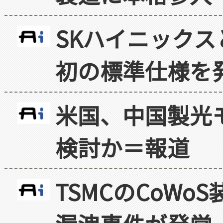
SKハイニックス
初の標準仕様を
米国、中国製光
検討か＝報道
TSMCのCoW