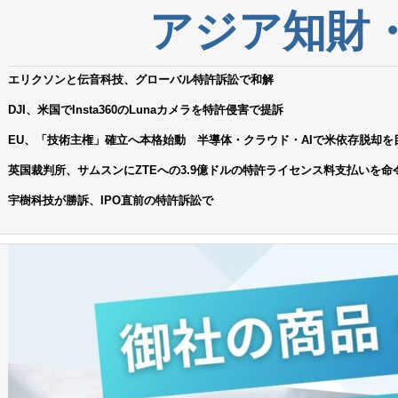
アジア知財
エリクソンと伝音科技、グローバル特許訴訟で和解
DJI、米国でInsta360のLunaカメラを特許侵害で提訴
EU、「技術主権」確立へ本格始動 半導体・クラウド・AIで米依存脱却を
英国裁判所、サムスンにZTEへの3.9億ドルの特許ライセンス料支払いを命
宇樹科技が勝訴、IPO直前の特許訴訟で