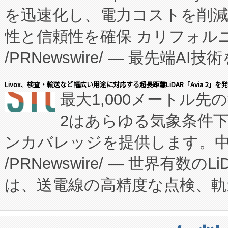
を迅速化し、電力コストを削
従来のフェッドバッチ施設の
性と信頼性を確保 カリフォルニア
に、患者やサプライチェーン
/PRNewswire/ — 最先端
キー方式で拡張性が高く、持
会社エーアイ・アンド：本社横
す。FCCM‑を活用した現地
Livox、検査・輸送など幅広い用途に対応する超長距離LiDAR「Avia 2」を
最大1,000メートル先
President原信平）と、エ
患者にとっての費用負担を大幅
2はあらゆる気象条件
ードするVoltaiqは、日本に
のアクセスを大幅に拡大することができ
ンカバレッジを提供します。中国
ーエネルギー貯蔵システム（B
Fully-Connected Continuous M
/PRNewswire/ — 世界有数の
た。 Voltaiq独自のAI搭
プログラムには、施設設計・内装
は、送電線の高精度な点検、軌
定、統合、導入、運用に至る
に関する技術移転および知的財産
や穀物倉庫におけるバルク材の
安全性を追跡し、確保する事を
構造化トレーニングカリキュ
リューション「Avia 2」を発