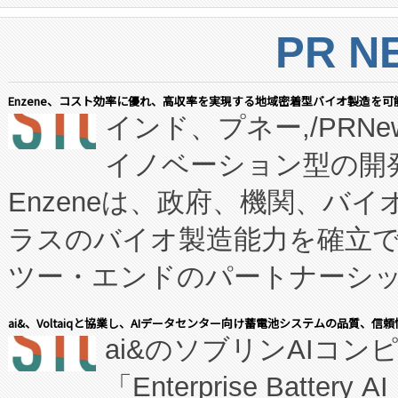
PR N
Enzene、コスト効率に優れ、高収率を実現する地域密着型バイオ製造を可
インド、プネー,/PRNe
イノベーション型の開発
Enzeneは、政府、機関、バ
ラスのバイオ製造能力を確立
ツー・エンドのパートナーシッ
表しました。 同社の実績あるEnzeneX®
ai&、Voltaiqと協業し、AIデータセンター向け蓄電池システムの品質、信
ai&のソブリンAIコンピ
manufacturing™ (FC
「Enterprise Batte
たNeXは、バイオ医薬品製造