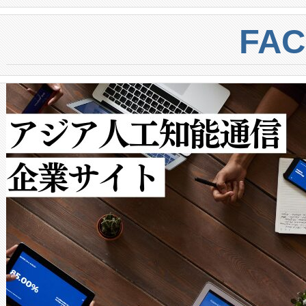
BESS stack to ensure battery qual
ートル先まで検出でき、これは
centers. Voltaiqは、a
トに対して約600メートルに
FA
からシステム統合、試運転、
では、反射率10％のターゲッ
クルの各段階のデータを監視
で向上し、最大検知距離は1,0
[…]
ットだけで最大1キロメートル
ルの変電所周囲を監視でき、
作業と点群処理を簡素化できま
Avia 2は、2種類のFOVオ
× 80°のノーマルモード、長距離
ードを切り替えて使用するこ
ることなく、単一のデバイス