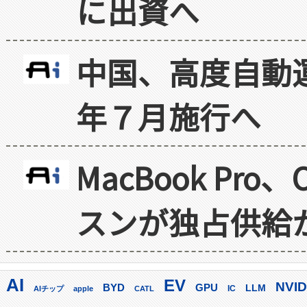
に出資へ
中国、高度自動
年７月施行へ
MacBook Pr
スンが独占供給
AI
EV
NVID
GPU
BYD
LLM
AIチップ
apple
CATL
IC