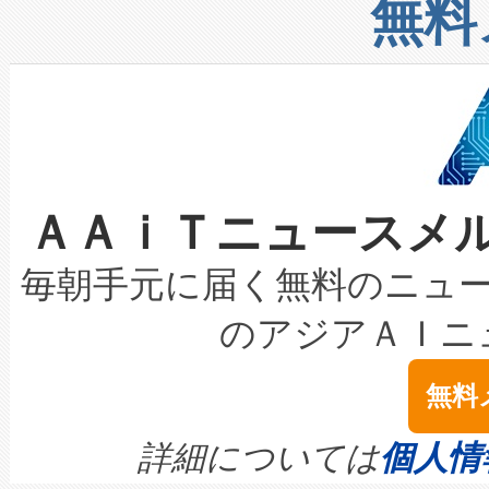
増加しているデータセンター
上げおよび商用化段階におけ
無料
したAvia 2は、1,000メ
る電力網に大きな負担をかけ
設備整備および立ち上げ調整
狭視野のFOVを切り替えるこ
事業者の負担軽減という課題
加組織は、Enzeneのバイオ
ケーブル、枝などの細かな対
系統連系を迅速にし、ピーク需
選定された製品について、自
なレーザースポットにより、高
限を超えて利用可能な電力容量
取得できる可能性もあります。
ＡＡｉＴニュースメ
な環境下でも豊かなディテー
持できるよう貢献します。こ
設には、3億～4億ドルかかるこ
キロメートル範囲を検出 Livox Unveil
ービスレベル契約（SLA）違
最高経営責任者（CEO）であるHi
毎朝手元に届く無料のニュ
LiDAR for Inspections, Transpor
テリー性能の劣化によるダウ
す。「当社のfully-connected c
のアジアＡＩニ
は1535 nmレーザーを搭載
念は、現在データセンターが
ームを利用すれば、6,000万～
無料
イズの小径化を実現すること
ます。 Voltaiq provides a comple
きます。この効率性は、フェ
す。ノーマルモードでは、Avia
quality and reliability for AI da
詳細については
個人情