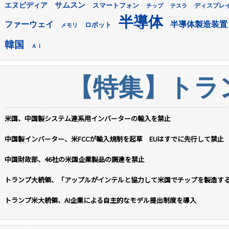
サムスン
エヌビディア
スマートフォン
ディスプレ
チップ
テスラ
半導体
ファーウェイ
半導体製造装置
ロボット
メモリ
韓国
ＡＩ
【特集】トラン
米国、中国製システム連系用インバーターの輸入を禁止
中国製インバーター、米FCCが輸入規制を起草 EUはすでに先行して禁止
中国財政部、46社の米国企業製品の調達を禁止
トランプ大統領、「アップルがインテルと協力して米国でチップを製造す
トランプ米大統領、AI企業による自主的なモデル提出制度を導入