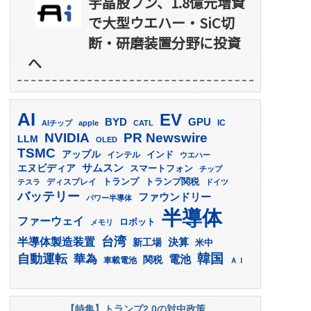
宇晶股フン、1.8億元増資
で大型ウエハー・SiC切
断・研磨装置分野に投資
へ
AI
EV
GPU
BYD
AIチップ
apple
CATL
IC
PR Newswire
NVIDIA
LLM
OLED
TSMC
アップル
インド
インテル
ウエハー
サムスン
エヌビディア
スマートフォン
チップ
トランプ
ディスプレイ
トランプ関税
テスラ
ドイツ
バッテリー
ファウンドリー
パワー半導体
半導体
ファーウェイ
ロボット
メモリ
台湾
半導体製造装置
決算
新工場
米中
韓国
自動運転
華為
電池
関税
車載電池
ＡＩ
【特集】トランプ2.0の対中政策