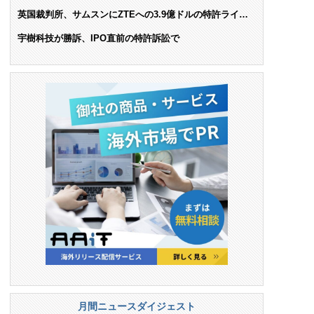
AIで米依存脱却を目指す
英国裁判所、サムスンにZTEへの3.9億ドルの特許ライセ
ンス料支払いを命令
宇樹科技が勝訴、IPO直前の特許訴訟で
月間ニュースダイジェスト