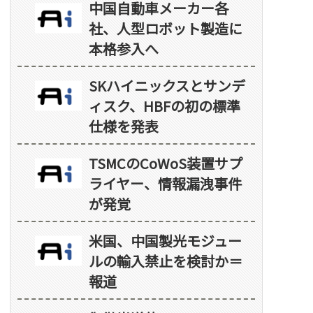
中国自動車メーカー各
社、人型ロボット製造に
本格参入へ
SKハイニックスとサンデ
ィスク、HBFの初の標準
仕様を発表
TSMCのCoWoS装置サプ
ライヤー、情報漏洩事件
が発覚
米国、中国製光モジュー
ルの輸入禁止を検討か＝
報道