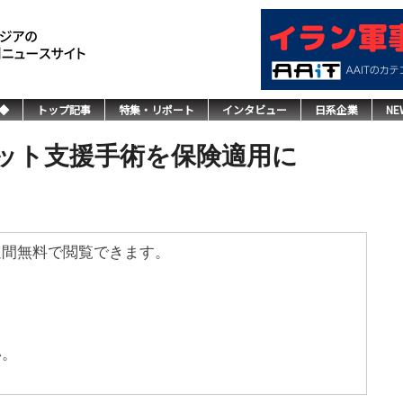
◆
トップ記事
特集・リポート
インタビュー
日系企業
NE
ット支援手術を保険適用に
週間無料で閲覧できます。
い。