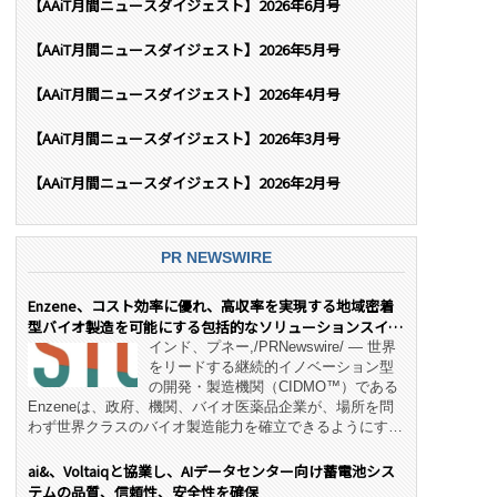
【AAiT月間ニュースダイジェスト】2026年6月号
【AAiT月間ニュースダイジェスト】2026年5月号
【AAiT月間ニュースダイジェスト】2026年4月号
【AAiT月間ニュースダイジェスト】2026年3月号
【AAiT月間ニュースダイジェスト】2026年2月号
PR NEWSWIRE
Enzene、コスト効率に優れ、高収率を実現する地域密着
型バイオ製造を可能にする包括的なソリューションスイー
ト「NeX™」 をリリース
インド、プネー,/PRNewswire/ — 世界
をリードする継続的イノベーション型
の開発・製造機関（CIDMO™）である
Enzeneは、政府、機関、バイオ医薬品企業が、場所を問
わず世界クラスのバイオ製造能力を確立できるようにす
る、変革的なエンド・ツー・エンドのパートナーシップモ
デル「NeX™」の立ち上げを発表しました。 同社の実績
ai&、Voltaiqと協業し、AIデータセンター向け蓄電池シス
あるEnzeneX® fully‑connected continuous
テムの品質、信頼性、安全性を確保