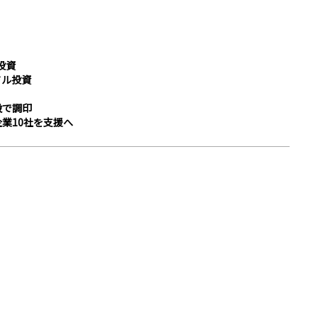
投資
ドル投資
設で調印
業10社を支援へ