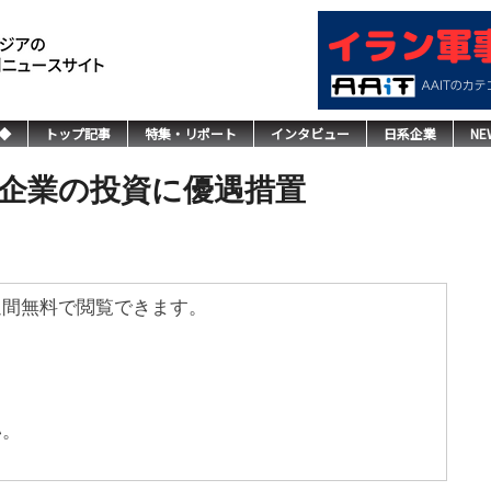
◆
トップ記事
特集・リポート
インタビュー
日系企業
NE
企業の投資に優遇措置
週間無料で閲覧できます。
い。