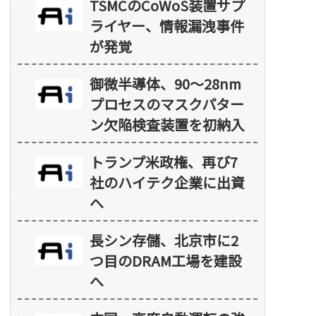
TSMCのCoWoS装置サプ
ライヤー、情報漏洩事件
が発覚
御微半導体、90～28nm
プロセスのマスクパター
ン欠陥検査装置を初納入
トランプ米政権、再び7
社のハイテク企業に出資
へ
長シン存儲、北京市に2
つ目のDRAM工場を建設
へ