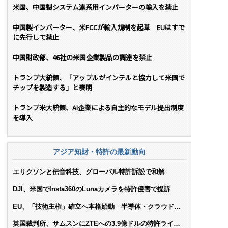
米国、中国製システム連系用インバーターの輸入を禁止
中国製インバーター、米FCCが輸入規制を起草 EUはすで
に先行して禁止
中国財政部、46社の米国企業製品の調達を禁止
トランプ大統領、「アップルがインテルと協力して米国で
チップを製造する」と表明
トランプ米大統領、AI企業による自主的なモデル提出制度
を導入
アジア知財・特許の最新動向
エリクソンと伝音科技、グローバル特許訴訟で和解
DJI、米国でInsta360のLunaカメラを特許侵害で提訴
EU、「技術主権」確立へ本格始動 半導体・クラウド・
AIで米依存脱却を目指す
英国裁判所、サムスンにZTEへの3.9億ドルの特許ライセ