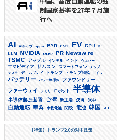
中国、高度自動運転の強
制国家基準を27年７月施
行へ
AI
EV
GPU
BYD
AIチップ
apple
CATL
IC
PR Newswire
NVIDIA
LLM
OLED
TSMC
アップル
インド
インテル
ウエハー
サムスン
エヌビディア
スマートフォン
チップ
トランプ
ディスプレイ
トランプ関税
テスラ
ドイツ
バッテリー
ファウンドリー
パワー半導体
半導体
ファーウェイ
ロボット
メモリ
台湾
半導体製造装置
決算
新工場
米中
韓国
自動運転
華為
電池
関税
車載電池
ＡＩ
【特集】トランプ2.0の対中政策