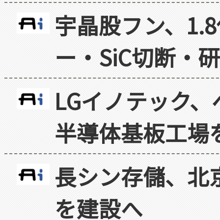
宇晶股フン、1.
ー・SiC切断・
LGイノテック、
半導体基板工場
長シン存儲、北京
を建設へ