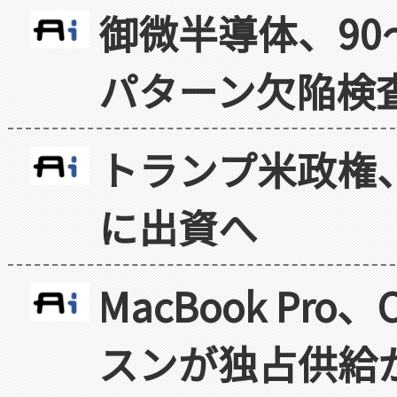
御微半導体、90
パターン欠陥検
トランプ米政権
に出資へ
MacBook Pr
スンが独占供給