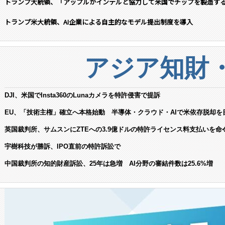
トランプ大統領、「アップルがインテルと協力して米国でチップを製造す
トランプ米大統領、AI企業による自主的なモデル提出制度を導入
アジア知財
DJI、米国でInsta360のLunaカメラを特許侵害で提訴
EU、「技術主権」確立へ本格始動 半導体・クラウド・AIで米依存脱却を
英国裁判所、サムスンにZTEへの3.9億ドルの特許ライセンス料支払いを命
宇樹科技が勝訴、IPO直前の特許訴訟で
中国裁判所の知的財産訴訟、25年は急増 AI分野の審結件数は25.6%増