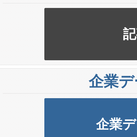
記
企業デ
企業デ