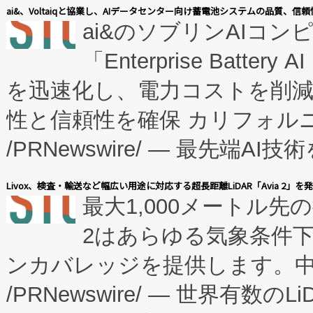
表しました。 同社の実績あるEnzeneX®
ai&、Voltaiqと協業し、AIデータセンター向け蓄電池システムの品質、信
ai&のソブリンAIコンピ
manufacturing™ (FC
「Enterprise Batte
たNeXは、バイオ医薬品製造
を迅速化し、電力コストを削
従来のフェッドバッチ施設の
性と信頼性を確保 カリフォルニア
に、患者やサプライチェーン
/PRNewswire/ — 最先端
キー方式で拡張性が高く、持
会社エーアイ・アンド：本社横
す。FCCM‑を活用した現地
Livox、検査・輸送など幅広い用途に対応する超長距離LiDAR「Avia 2」を
最大1,000メートル先
President原信平）と、エ
患者にとっての費用負担を大幅
2はあらゆる気象条件
ードするVoltaiqは、日本に
のアクセスを大幅に拡大することができ
ンカバレッジを提供します。中国
ーエネルギー貯蔵システム（B
Fully-Connected Continuous M
/PRNewswire/ — 世界有数の
た。 Voltaiq独自のAI搭
プログラムには、施設設計・内装