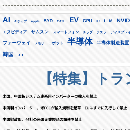
AI
EV
NVID
GPU
BYD
LLM
AIチップ
apple
CATL
IC
サムスン
エヌビディア
スマートフォン
ディスプレ
チップ
テスラ
半導体
ファーウェイ
半導体製造装置
ロボット
メモリ
韓国
ＡＩ
【特集】トラン
米国、中国製システム連系用インバーターの輸入を禁止
中国製インバーター、米FCCが輸入規制を起草 EUはすでに先行して禁止
中国財政部、46社の米国企業製品の調達を禁止