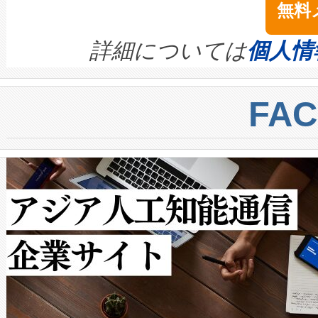
無料
イズの小径化を実現すること
ます。 Voltaiq provides a comple
きます。この効率性は、フェ
す。ノーマルモードでは、Avia
quality and reliability for AI da
詳細については
個人情
BESS stack to ensure battery qual
ートル先まで検出でき、これは
centers. Voltaiqは、a
トに対して約600メートルに
FA
からシステム統合、試運転、
では、反射率10％のターゲッ
クルの各段階のデータを監視
で向上し、最大検知距離は1,0
[…]
ットだけで最大1キロメートル
ルの変電所周囲を監視でき、
作業と点群処理を簡素化できま
Avia 2は、2種類のFOVオ
× 80°のノーマルモード、長距離