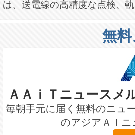
は、送電線の高精度な点検、軌
定、統合、導入、運用に至る
に関する技術移転および知的財産
や穀物倉庫におけるバルク材の
安全性を追跡し、確保する事を
構造化トレーニングカリキュ
リューション「Avia 2」を発
増加しているデータセンター
上げおよび商用化段階におけ
無料
したAvia 2は、1,000メ
る電力網に大きな負担をかけ
設備整備および立ち上げ調整
狭視野のFOVを切り替えるこ
事業者の負担軽減という課題
加組織は、Enzeneのバイオ
ケーブル、枝などの細かな対
系統連系を迅速にし、ピーク需
選定された製品について、自
なレーザースポットにより、高
限を超えて利用可能な電力容量
取得できる可能性もあります。
ＡＡｉＴニュースメ
な環境下でも豊かなディテー
持できるよう貢献します。こ
設には、3億～4億ドルかかるこ
キロメートル範囲を検出 Livox Unveil
ービスレベル契約（SLA）違
最高経営責任者（CEO）であるHi
毎朝手元に届く無料のニュ
LiDAR for Inspections, Transpor
テリー性能の劣化によるダウ
す。「当社のfully-connected c
のアジアＡＩニ
は1535 nmレーザーを搭載
念は、現在データセンターが
ームを利用すれば、6,000万～