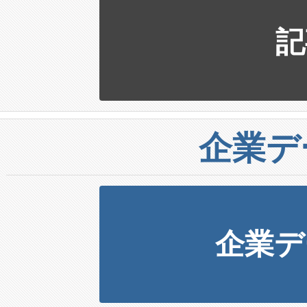
記
企業デ
企業デ