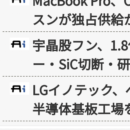
MacBook Pr
スンが独占供給
宇晶股フン、1.
ー・SiC切断・
LGイノテック、
半導体基板工場