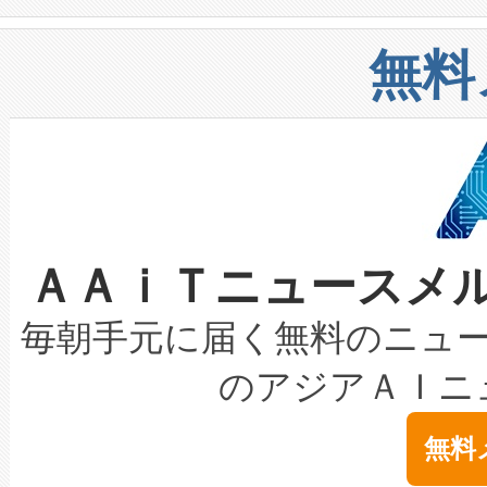
や穀物倉庫におけるバルク材の
安全性を追跡し、確保する事を
構造化トレーニングカリキュ
リューション「Avia 2」を発
増加しているデータセンター
上げおよび商用化段階におけ
無料
したAvia 2は、1,000メ
る電力網に大きな負担をかけ
設備整備および立ち上げ調整
狭視野のFOVを切り替えるこ
事業者の負担軽減という課題
加組織は、Enzeneのバイオ
ケーブル、枝などの細かな対
系統連系を迅速にし、ピーク需
選定された製品について、自
なレーザースポットにより、高
限を超えて利用可能な電力容量
取得できる可能性もあります。
ＡＡｉＴニュースメ
な環境下でも豊かなディテー
持できるよう貢献します。こ
設には、3億～4億ドルかかるこ
キロメートル範囲を検出 Livox Unveil
ービスレベル契約（SLA）違
最高経営責任者（CEO）であるHi
毎朝手元に届く無料のニュ
LiDAR for Inspections, Transpor
テリー性能の劣化によるダウ
す。「当社のfully-connected c
のアジアＡＩニ
は1535 nmレーザーを搭載
念は、現在データセンターが
ームを利用すれば、6,000万～
無料
イズの小径化を実現すること
ます。 Voltaiq provides a comple
きます。この効率性は、フェ