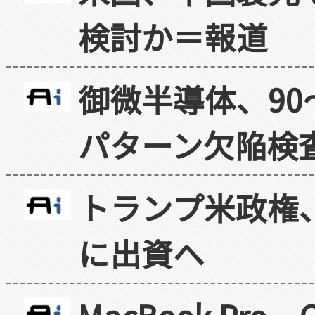
検討か＝報道
御微半導体、90
パターン欠陥検
トランプ米政権
に出資へ