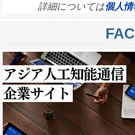
す。ノーマルモードでは、Avia
quality and reliability for AI da
詳細については
個人情
BESS stack to ensure battery qual
ートル先まで検出でき、これは
centers. Voltaiqは、a
トに対して約600メートルに
FA
からシステム統合、試運転、
では、反射率10％のターゲッ
クルの各段階のデータを監視
で向上し、最大検知距離は1,0
[…]
ットだけで最大1キロメートル
ルの変電所周囲を監視でき、
作業と点群処理を簡素化できま
Avia 2は、2種類のFOVオ
× 80°のノーマルモード、長距離
ードを切り替えて使用するこ