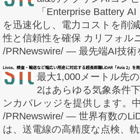
「Enterprise Batte
たNeXは、バイオ医薬品製造
を迅速化し、電力コストを削
従来のフェッドバッチ施設の
性と信頼性を確保 カリフォルニア
に、患者やサプライチェーン
/PRNewswire/ — 最先端
キー方式で拡張性が高く、持
会社エーアイ・アンド：本社横
す。FCCM‑を活用した現地
Livox、検査・輸送など幅広い用途に対応する超長距離LiDAR「Avia 2」を
最大1,000メートル先
President原信平）と、エ
患者にとっての費用負担を大幅
2はあらゆる気象条件
ードするVoltaiqは、日本に
のアクセスを大幅に拡大することができ
ンカバレッジを提供します。中国
ーエネルギー貯蔵システム（B
Fully-Connected Continuous M
/PRNewswire/ — 世界有数の
た。 Voltaiq独自のAI搭
プログラムには、施設設計・内装
は、送電線の高精度な点検、軌
定、統合、導入、運用に至る
に関する技術移転および知的財産