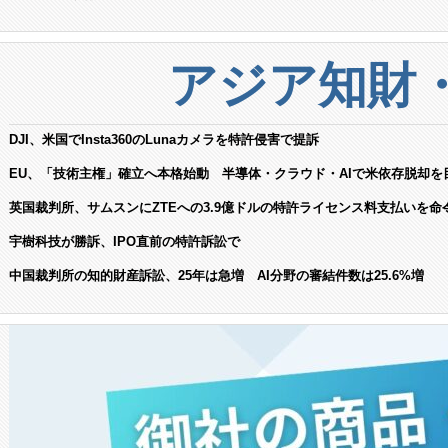
アジア知財
DJI、米国でInsta360のLunaカメラを特許侵害で提訴
EU、「技術主権」確立へ本格始動 半導体・クラウド・AIで米依存脱却を
英国裁判所、サムスンにZTEへの3.9億ドルの特許ライセンス料支払いを命
宇樹科技が勝訴、IPO直前の特許訴訟で
中国裁判所の知的財産訴訟、25年は急増 AI分野の審結件数は25.6%増