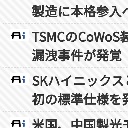
製造に本格参入
TSMCのCoW
漏洩事件が発覚
SKハイニックス
初の標準仕様を
米国、中国製光