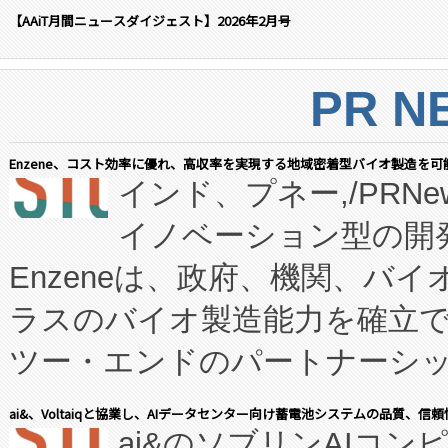
【AAiT月間ニュースダイジェスト】2026年2月号
PR N
Enzene、コスト効率に優れ、高収率を実現する地域密着型バイオ製造を可
インド、プネー,/PRNe
イノベーション型の開発
Enzeneは、政府、機関、バ
ラスのバイオ製造能力を確立
ツー・エンドのパートナーシッ
表しました。 同社の実績あるEnzeneX®
ai&、Voltaiqと協業し、AIデータセンター向け蓄電池システムの品質、信
ai&のソブリンAIコンピ
manufacturing™ (FC