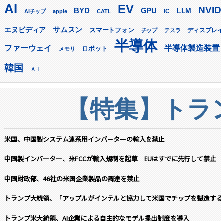
AI
EV
NVID
GPU
BYD
LLM
AIチップ
apple
CATL
IC
サムスン
エヌビディア
スマートフォン
ディスプレ
チップ
テスラ
半導体
ファーウェイ
半導体製造装置
ロボット
メモリ
韓国
ＡＩ
【特集】トラン
米国、中国製システム連系用インバーターの輸入を禁止
中国製インバーター、米FCCが輸入規制を起草 EUはすでに先行して禁止
中国財政部、46社の米国企業製品の調達を禁止
トランプ大統領、「アップルがインテルと協力して米国でチップを製造す
トランプ米大統領、AI企業による自主的なモデル提出制度を導入