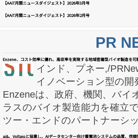
【AAiT月間ニュースダイジェスト】2026年3月号
【AAiT月間ニュースダイジェスト】2026年2月号
PR N
Enzene、コスト効率に優れ、高収率を実現する地域密着型バイオ製造を可
インド、プネー,/PRNe
イノベーション型の開発
Enzeneは、政府、機関、バ
ラスのバイオ製造能力を確立
ツー・エンドのパートナーシッ
表しました。 同社の実績あるEnzeneX®
ai&、Voltaiqと協業し、AIデータセンター向け蓄電池システムの品質、信