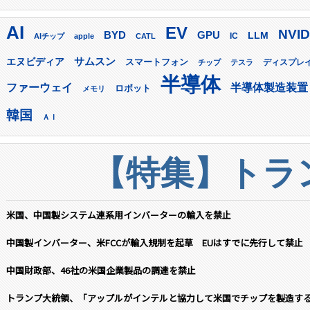
AI
EV
NVID
GPU
BYD
LLM
AIチップ
apple
CATL
IC
サムスン
エヌビディア
スマートフォン
ディスプレ
チップ
テスラ
半導体
ファーウェイ
半導体製造装置
ロボット
メモリ
韓国
ＡＩ
【特集】トラン
米国、中国製システム連系用インバーターの輸入を禁止
中国製インバーター、米FCCが輸入規制を起草 EUはすでに先行して禁止
中国財政部、46社の米国企業製品の調達を禁止
トランプ大統領、「アップルがインテルと協力して米国でチップを製造す