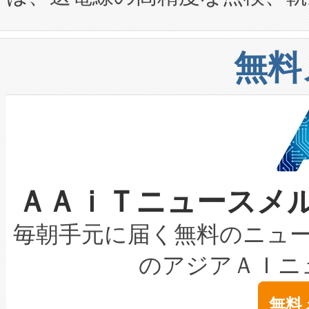
や穀物倉庫におけるバルク材の
安全性を追跡し、確保する事を
構造化トレーニングカリキュ
リューション「Avia 2」を発
増加しているデータセンター
上げおよび商用化段階におけ
無料
したAvia 2は、1,000メ
る電力網に大きな負担をかけ
設備整備および立ち上げ調整
狭視野のFOVを切り替えるこ
事業者の負担軽減という課題
加組織は、Enzeneのバイオ
ケーブル、枝などの細かな対
系統連系を迅速にし、ピーク需
選定された製品について、自
なレーザースポットにより、高
限を超えて利用可能な電力容量
取得できる可能性もあります。
ＡＡｉＴニュースメ
な環境下でも豊かなディテー
持できるよう貢献します。こ
設には、3億～4億ドルかかるこ
キロメートル範囲を検出 Livox Unveil
ービスレベル契約（SLA）違
最高経営責任者（CEO）であるHi
毎朝手元に届く無料のニュ
LiDAR for Inspections, Transpor
テリー性能の劣化によるダウ
す。「当社のfully-connected c
のアジアＡＩニ
は1535 nmレーザーを搭載
念は、現在データセンターが
ームを利用すれば、6,000万～
無料