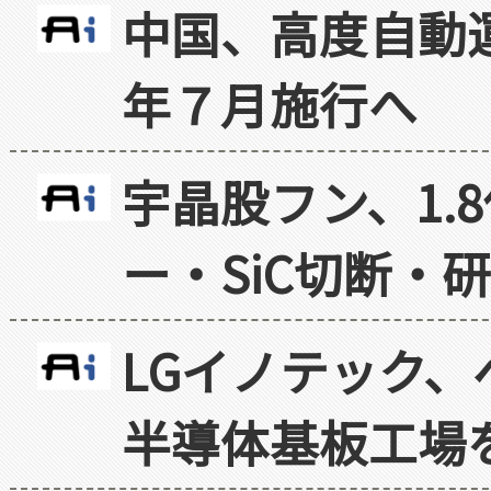
中国、高度自動
年７月施行へ
宇晶股フン、1.
ー・SiC切断・
LGイノテック、
半導体基板工場