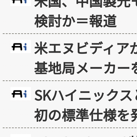
米国、中国製光
検討か＝報道
米エヌビディア
基地局メーカー
SKハイニックス
初の標準仕様を