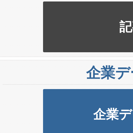
記
企業デ
企業デ