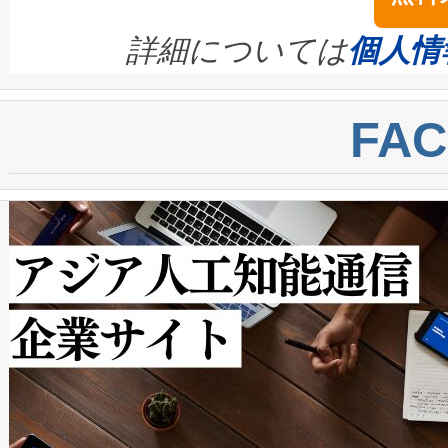
イズの小径化を実現すること
ます。 Voltaiq provides a comple
きます。この効率性は、フェ
す。ノーマルモードでは、Avia
quality and reliability for AI da
詳細については
個人情
BESS stack to ensure battery qual
ートル先まで検出でき、これは
centers. Voltaiqは、a
トに対して約600メートルに
FA
からシステム統合、試運転、
では、反射率10％のターゲッ
クルの各段階のデータを監視
で向上し、最大検知距離は1,0
[…]
ットだけで最大1キロメートル
ルの変電所周囲を監視でき、
作業と点群処理を簡素化できま
Avia 2は、2種類のFOVオ
× 80°のノーマルモード、長距離