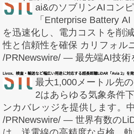
ai&のソブリンAIコンピ
manufacturing™ (FC
「Enterprise Batte
たNeXは、バイオ医薬品製造
を迅速化し、電力コストを削
従来のフェッドバッチ施設の
性と信頼性を確保 カリフォルニア
に、患者やサプライチェーン
/PRNewswire/ — 最先端
キー方式で拡張性が高く、持
会社エーアイ・アンド：本社横
す。FCCM‑を活用した現地
Livox、検査・輸送など幅広い用途に対応する超長距離LiDAR「Avia 2」を
最大1,000メートル先
President原信平）と、エ
患者にとっての費用負担を大幅
2はあらゆる気象条件
ードするVoltaiqは、日本に
のアクセスを大幅に拡大することができ
ンカバレッジを提供します。中国
ーエネルギー貯蔵システム（B
Fully-Connected Continuous M
/PRNewswire/ — 世界有数の
た。 Voltaiq独自のAI搭
プログラムには、施設設計・内装
は、送電線の高精度な点検、軌
定、統合、導入、運用に至る
に関する技術移転および知的財産