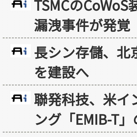
TSMCのCoW
漏洩事件が発覚
長シン存儲、北京
を建設へ
聯発科技、米イ
ング「EMIB-T