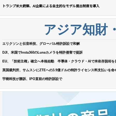
トランプ米大統領、AI企業による自主的なモデル提出制度を導入
アジア知財
エリクソンと伝音科技、グローバル特許訴訟で和解
DJI、米国でInsta360のLunaカメラを特許侵害で提訴
EU、「技術主権」確立へ本格始動 半導体・クラウド・AIで米依存脱却を
英国裁判所、サムスンにZTEへの3.9億ドルの特許ライセンス料支払いを命
宇樹科技が勝訴、IPO直前の特許訴訟で