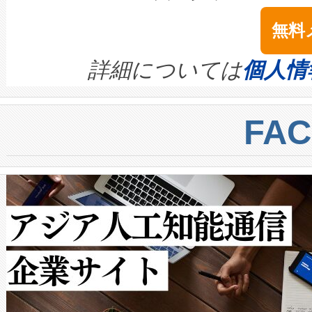
は1535 nmレーザーを搭載
念は、現在データセンターが
ームを利用すれば、6,000万～
無料
イズの小径化を実現すること
ます。 Voltaiq provides a comple
きます。この効率性は、フェ
す。ノーマルモードでは、Avia
quality and reliability for AI da
詳細については
個人情
BESS stack to ensure battery qual
ートル先まで検出でき、これは
centers. Voltaiqは、a
トに対して約600メートルに
FA
からシステム統合、試運転、
では、反射率10％のターゲッ
クルの各段階のデータを監視
で向上し、最大検知距離は1,0
[…]
ットだけで最大1キロメートル
ルの変電所周囲を監視でき、
作業と点群処理を簡素化できま
Avia 2は、2種類のFOVオ