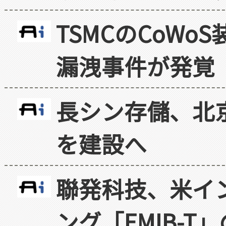
TSMCのCoW
漏洩事件が発覚
長シン存儲、北京
を建設へ
聯発科技、米イ
ング「EMIB-T