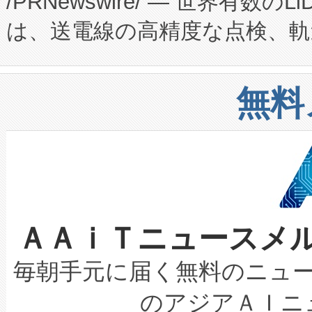
/PRNewswire/ — 世界有数の
た。 Voltaiq独自のAI搭
プログラムには、施設設計・内装
は、送電線の高精度な点検、軌
定、統合、導入、運用に至る
に関する技術移転および知的財産
や穀物倉庫におけるバルク材の
安全性を追跡し、確保する事を
構造化トレーニングカリキュ
リューション「Avia 2」を発
増加しているデータセンター
上げおよび商用化段階におけ
無料
したAvia 2は、1,000メ
る電力網に大きな負担をかけ
設備整備および立ち上げ調整
狭視野のFOVを切り替えるこ
事業者の負担軽減という課題
加組織は、Enzeneのバイオ
ケーブル、枝などの細かな対
系統連系を迅速にし、ピーク需
選定された製品について、自
なレーザースポットにより、高
限を超えて利用可能な電力容量
取得できる可能性もあります。
ＡＡｉＴニュースメ
な環境下でも豊かなディテー
持できるよう貢献します。こ
設には、3億～4億ドルかかるこ
キロメートル範囲を検出 Livox Unveil
ービスレベル契約（SLA）違
最高経営責任者（CEO）であるHi
毎朝手元に届く無料のニュ
LiDAR for Inspections, Transpor
テリー性能の劣化によるダウ
す。「当社のfully-connected c
のアジアＡＩニ