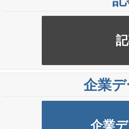
記
企業デ
企業デ