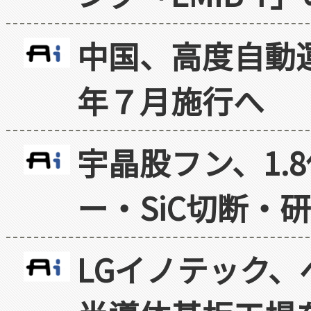
中国、高度自動
年７月施行へ
宇晶股フン、1.
ー・SiC切断・
LGイノテック、