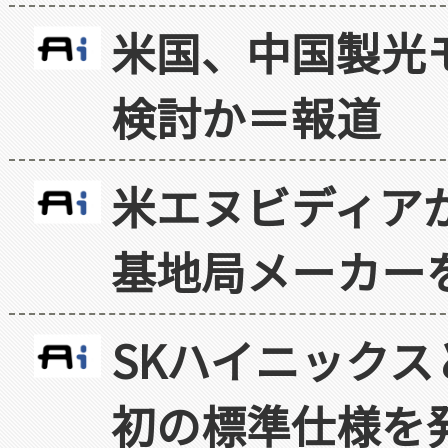
米国、中国製光
検討か＝報道
米エヌビディア
基地局メーカー
SKハイニックス
初の標準仕様を