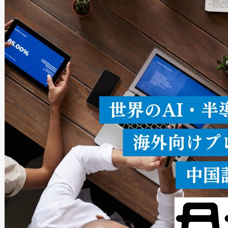
× 80°のノーマルモード、長距離
ードを切り替えて使用するこ
ることなく、単一のデバイス
うにします。遠距離まで届く
密度なスキャ
[…]