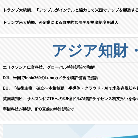
トランプ大統領、「アップルがインテルと協力して米国でチップを製造す
トランプ米大統領、AI企業による自主的なモデル提出制度を導入
アジア知財
エリクソンと伝音科技、グローバル特許訴訟で和解
DJI、米国でInsta360のLunaカメラを特許侵害で提訴
EU、「技術主権」確立へ本格始動 半導体・クラウド・AIで米依存脱却を
英国裁判所、サムスンにZTEへの3.9億ドルの特許ライセンス料支払いを命
宇樹科技が勝訴、IPO直前の特許訴訟で