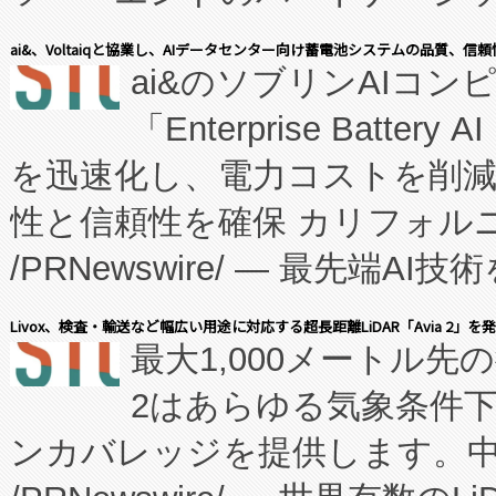
表しました。 同社の実績あるEnzeneX®
ai&、Voltaiqと協業し、AIデータセンター向け蓄電池システムの品質、信
ai&のソブリンAIコンピ
manufacturing™ (FC
「Enterprise Batte
たNeXは、バイオ医薬品製造
を迅速化し、電力コストを削
従来のフェッドバッチ施設の
性と信頼性を確保 カリフォルニア
に、患者やサプライチェーン
/PRNewswire/ — 最先端
キー方式で拡張性が高く、持
会社エーアイ・アンド：本社横
す。FCCM‑を活用した現地
Livox、検査・輸送など幅広い用途に対応する超長距離LiDAR「Avia 2」を
最大1,000メートル先
President原信平）と、エ
患者にとっての費用負担を大幅
2はあらゆる気象条件
ードするVoltaiqは、日本に
のアクセスを大幅に拡大することができ
ンカバレッジを提供します。中国
ーエネルギー貯蔵システム（B
Fully-Connected Continuous M