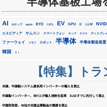
半導体基板工場
AI
EV
NVID
GPU
BYD
LLM
AIチップ
apple
CATL
IC
サムスン
エヌビディア
スマートフォン
ディスプレ
チップ
テスラ
半導体
ファーウェイ
半導体製造装置
ロボット
メモリ
韓国
ＡＩ
【特集】トラン
米国、中国製システム連系用インバーターの輸入を禁止
中国製インバーター、米FCCが輸入規制を起草 EUはすでに先行して禁止
中国財政部、46社の米国企業製品の調達を禁止