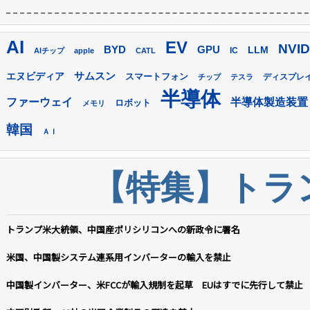
AI
EV
NVID
GPU
BYD
LLM
AIチップ
apple
CATL
IC
サムスン
エヌビディア
スマートフォン
ディスプレ
チップ
テスラ
半導体
ファーウェイ
半導体製造装置
ロボット
メモリ
韓国
ＡＩ
【特集】トラン
トランプ米大統領、中国産ポリシリコンへの新政令に署名
米国、中国製システム連系用インバーターの輸入を禁止
中国製インバーター、米FCCが輸入規制を起草 EUはすでに先行して禁止