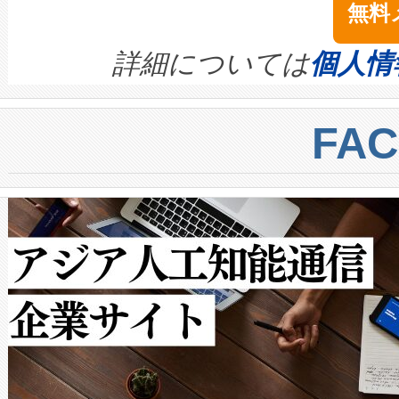
無料
イズの小径化を実現すること
ます。 Voltaiq provides a comple
きます。この効率性は、フェ
す。ノーマルモードでは、Avia
quality and reliability for AI da
詳細については
個人情
BESS stack to ensure battery qual
ートル先まで検出でき、これは
centers. Voltaiqは、a
トに対して約600メートルに
FA
からシステム統合、試運転、
では、反射率10％のターゲッ
クルの各段階のデータを監視
で向上し、最大検知距離は1,0
[…]
ットだけで最大1キロメートル
ルの変電所周囲を監視でき、
作業と点群処理を簡素化できま
Avia 2は、2種類のFOVオ
× 80°のノーマルモード、長距離