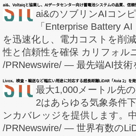
表しました。 同社の実績あるEnzeneX®
ai&、Voltaiqと協業し、AIデータセンター向け蓄電池システムの品質、信
ai&のソブリンAIコンピ
manufacturing™ (FC
「Enterprise Batte
たNeXは、バイオ医薬品製造
を迅速化し、電力コストを削
従来のフェッドバッチ施設の
性と信頼性を確保 カリフォルニア
に、患者やサプライチェーン
/PRNewswire/ — 最先端
キー方式で拡張性が高く、持
会社エーアイ・アンド：本社横
す。FCCM‑を活用した現地
Livox、検査・輸送など幅広い用途に対応する超長距離LiDAR「Avia 2」を
最大1,000メートル先
President原信平）と、エ
患者にとっての費用負担を大幅
2はあらゆる気象条件
ードするVoltaiqは、日本に
のアクセスを大幅に拡大することができ
ンカバレッジを提供します。中国
ーエネルギー貯蔵システム（B
Fully-Connected Continuous M
/PRNewswire/ — 世界有数の
た。 Voltaiq独自のAI搭
プログラムには、施設設計・内装