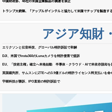
中国財政部、46社の米国企業製品の調達を禁止
トランプ大統領、「アップルがインテルと協力して米国でチップを製造す
アジア知財
エリクソンと伝音科技、グローバル特許訴訟で和解
DJI、米国でInsta360のLunaカメラを特許侵害で提訴
EU、「技術主権」確立へ本格始動 半導体・クラウド・AIで米依存脱却を
英国裁判所、サムスンにZTEへの3.9億ドルの特許ライセンス料支払いを命
宇樹科技が勝訴、IPO直前の特許訴訟で