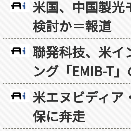
米国、中国製光
検討か＝報道
聯発科技、米イ
ング「EMIB-T
米エヌビディア・
保に奔走