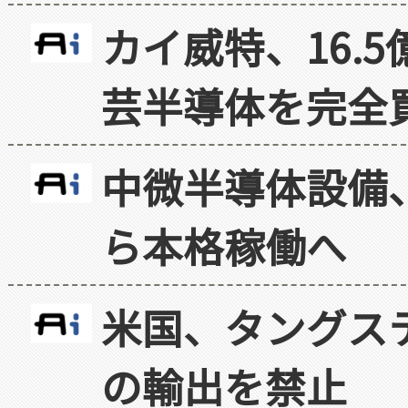
カイ威特、16.
芸半導体を完全
中微半導体設備
ら本格稼働へ
米国、タングス
の輸出を禁止