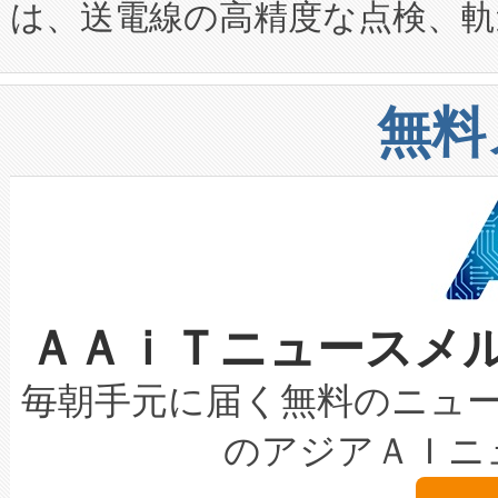
は、送電線の高精度な点検、軌
定、統合、導入、運用に至る
に関する技術移転および知的財産
や穀物倉庫におけるバルク材の
安全性を追跡し、確保する事を
構造化トレーニングカリキュ
リューション「Avia 2」を発
増加しているデータセンター
上げおよび商用化段階におけ
無料
したAvia 2は、1,000メ
る電力網に大きな負担をかけ
設備整備および立ち上げ調整
狭視野のFOVを切り替えるこ
事業者の負担軽減という課題
加組織は、Enzeneのバイオ
ケーブル、枝などの細かな対
系統連系を迅速にし、ピーク需
選定された製品について、自
なレーザースポットにより、高
限を超えて利用可能な電力容量
取得できる可能性もあります。
ＡＡｉＴニュースメ
な環境下でも豊かなディテー
持できるよう貢献します。こ
設には、3億～4億ドルかかるこ
キロメートル範囲を検出 Livox Unveil
ービスレベル契約（SLA）違
最高経営責任者（CEO）であるHi
毎朝手元に届く無料のニュ
LiDAR for Inspections, Transpor
テリー性能の劣化によるダウ
す。「当社のfully-connected c
のアジアＡＩニ
は1535 nmレーザーを搭載
念は、現在データセンターが
ームを利用すれば、6,000万～