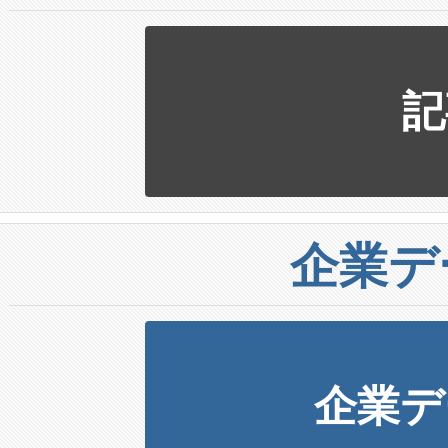
記
企業デ
企業デ