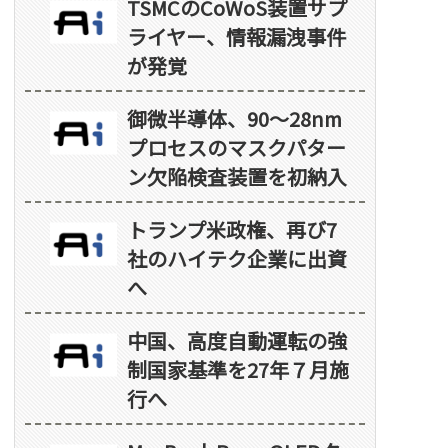
TSMCのCoWoS装置サプ
ライヤー、情報漏洩事件
が発覚
御微半導体、90～28nm
プロセスのマスクパター
ン欠陥検査装置を初納入
トランプ米政権、再び7
社のハイテク企業に出資
へ
中国、高度自動運転の強
制国家基準を27年７月施
行へ