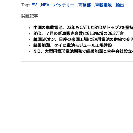
Tags:
EV
,
NEV
,
,
,
,
バッテリー
商務部
車載電池
輸出
関連記事
中国の車載電池、23年もCATLとBYDがトップ2を堅
BYD、７月の新車販売台数は61.3%増の26.2万台
韓国SKオン、日産の米国工場にEV用電池の供給で交
蜂巣能源、タイに電池モジュール工場建設
NIO、大型円筒形電池開発で蜂巣能源と合弁会社設立