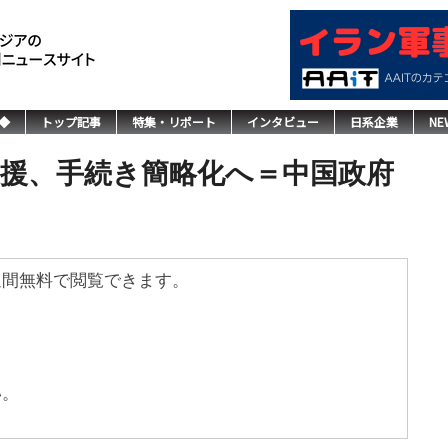
◆
トップ記事
特集・リポート
インタビュー
日系企業
NE
支援、手続き簡略化へ＝中国政府
週間無料で閲覧できます。
い。