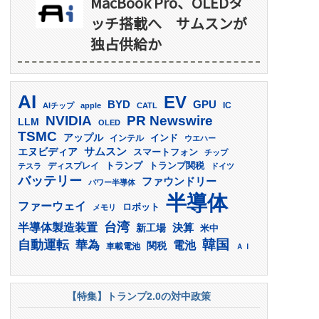
MacBook Pro、OLEDタ
ッチ搭載へ サムスンが
独占供給か
AI
EV
GPU
BYD
AIチップ
apple
CATL
IC
PR Newswire
NVIDIA
LLM
OLED
TSMC
アップル
インド
インテル
ウエハー
サムスン
エヌビディア
スマートフォン
チップ
トランプ
ディスプレイ
トランプ関税
テスラ
ドイツ
バッテリー
ファウンドリー
パワー半導体
半導体
ファーウェイ
ロボット
メモリ
台湾
半導体製造装置
決算
新工場
米中
韓国
自動運転
華為
電池
関税
車載電池
ＡＩ
【特集】トランプ2.0の対中政策