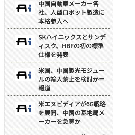
中国自動車メーカー各
社、人型ロボット製造に
本格参入へ
SKハイニックスとサンデ
ィスク、HBFの初の標準
仕様を発表
米国、中国製光モジュー
ルの輸入禁止を検討か＝
報道
米エヌビディアが6G戦略
を展開、中国の基地局メ
ーカーを急募か