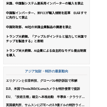
米国、中国製システム連系用インバーターの輸入を禁止
中国製インバーター、米FCCが輸入規制を起草 EUはすで
に先行して禁止
中国財政部、46社の米国企業製品の調達を禁止
トランプ大統領、「アップルがインテルと協力して米国で
チップを製造する」と表明
トランプ米大統領、AI企業による自主的なモデル提出制度
を導入
アジア知財・特許の最新動向
エリクソンと伝音科技、グローバル特許訴訟で和解
DJI、米国でInsta360のLunaカメラを特許侵害で提訴
EU、「技術主権」確立へ本格始動 半導体・クラウド・
AIで米依存脱却を目指す
英国裁判所、サムスンにZTEへの3.9億ドルの特許ライセ