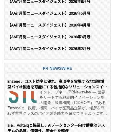
【AAiT月間ニュースダイジェスト】2026年6月号
【AAiT月間ニュースダイジェスト】2026年5月号
【AAiT月間ニュースダイジェスト】2026年4月号
【AAiT月間ニュースダイジェスト】2026年3月号
【AAiT月間ニュースダイジェスト】2026年2月号
PR NEWSWIRE
Enzene、コスト効率に優れ、高収率を実現する地域密着
型バイオ製造を可能にする包括的なソリューションスイー
ト「NeX™」 をリリース
インド、プネー,/PRNewswire/ — 世界
をリードする継続的イノベーション型
の開発・製造機関（CIDMO™）である
Enzeneは、政府、機関、バイオ医薬品企業が、場所を問
わず世界クラスのバイオ製造能力を確立できるようにす
る、変革的なエンド・ツー・エンドのパートナーシップモ
デル「NeX™」の立ち上げを発表しました。 同社の実績
ai&、Voltaiqと協業し、AIデータセンター向け蓄電池シス
あるEnzeneX® fully‑connected continuous
テムの品質、信頼性、安全性を確保