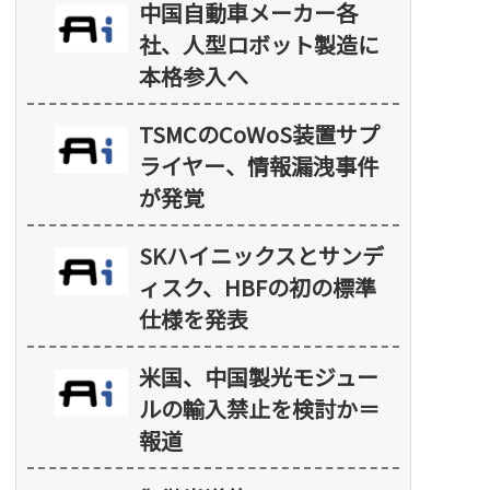
中国自動車メーカー各
社、人型ロボット製造に
本格参入へ
TSMCのCoWoS装置サプ
ライヤー、情報漏洩事件
が発覚
SKハイニックスとサンデ
ィスク、HBFの初の標準
仕様を発表
米国、中国製光モジュー
ルの輸入禁止を検討か＝
報道