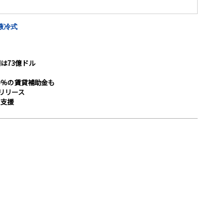
液冷式
は73億ドル
0％の賃貸補助金も
」をリリース
も支援