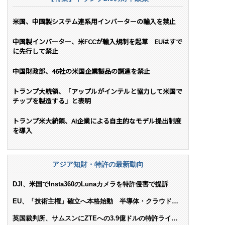
米国、中国製システム連系用インバーターの輸入を禁止
中国製インバーター、米FCCが輸入規制を起草 EUはすで
に先行して禁止
中国財政部、46社の米国企業製品の調達を禁止
トランプ大統領、「アップルがインテルと協力して米国で
チップを製造する」と表明
トランプ米大統領、AI企業による自主的なモデル提出制度
を導入
アジア知財・特許の最新動向
DJI、米国でInsta360のLunaカメラを特許侵害で提訴
EU、「技術主権」確立へ本格始動 半導体・クラウド・
AIで米依存脱却を目指す
英国裁判所、サムスンにZTEへの3.9億ドルの特許ライセ