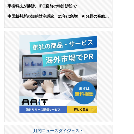
ンス料支払いを命令
宇樹科技が勝訴、IPO直前の特許訴訟で
中国裁判所の知的財産訴訟、25年は急増 AI分野の審結件
数は25.6%増
月間ニュースダイジェスト