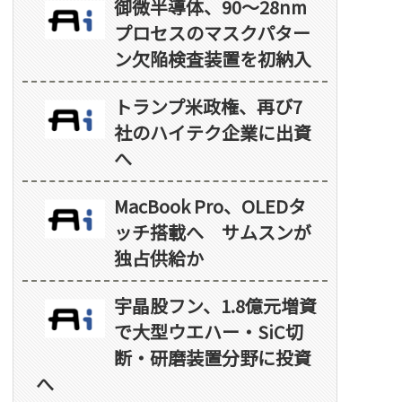
御微半導体、90～28nm
プロセスのマスクパター
ン欠陥検査装置を初納入
トランプ米政権、再び7
社のハイテク企業に出資
へ
MacBook Pro、OLEDタ
ッチ搭載へ サムスンが
独占供給か
宇晶股フン、1.8億元増資
で大型ウエハー・SiC切
断・研磨装置分野に投資
へ