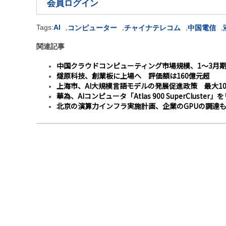
会員ログイン
Tags:
AI
,
,
,
,
コンピューター
チャイナテレコム
中国電信
関連記事
中国クラウドコンピューティング市場規模、1～3月期
燧原科技、創業板に上場へ 評価額は160億元超
上海市、AI大規模言語モデルの発展促進政策 最大1
華為、AIコンピュータ「Atlas 900 SuperCluster
北京の演算力インフラ実施計画、企業のGPUの調達