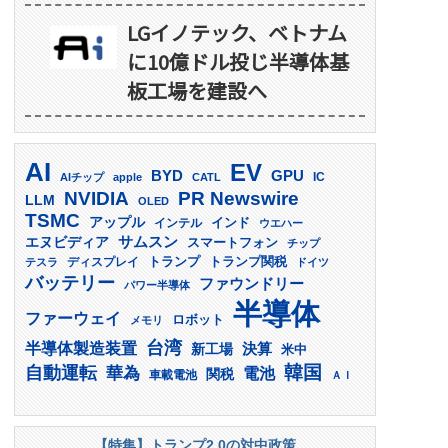
LGイノテック、ベトナム
に10億ドル投じ半導体基
板工場を建設へ
AI
EV
GPU
BYD
AIチップ
apple
CATL
IC
PR Newswire
NVIDIA
LLM
OLED
TSMC
アップル
インド
インテル
ウエハー
サムスン
エヌビディア
スマートフォン
チップ
トランプ
ディスプレイ
トランプ関税
テスラ
ドイツ
バッテリー
ファウンドリー
パワー半導体
半導体
ファーウェイ
ロボット
メモリ
台湾
半導体製造装置
決算
新工場
米中
韓国
自動運転
華為
電池
関税
車載電池
ＡＩ
【特集】トランプ2.0の対中政策