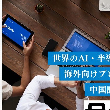
Avia 2は、2種類のFOVオ
× 80°のノーマルモード、長距離
ードを切り替えて使用するこ
ることなく、単一のデバイス
うにします。遠距離まで届く
密度なスキャ
[…]