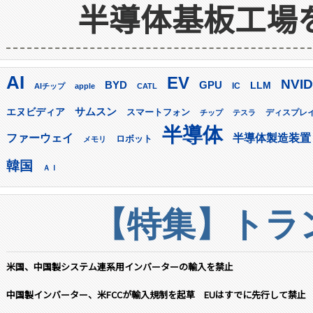
半導体基板工場
AI
EV
NVID
GPU
BYD
LLM
AIチップ
apple
CATL
IC
サムスン
エヌビディア
スマートフォン
ディスプレ
チップ
テスラ
半導体
ファーウェイ
半導体製造装置
ロボット
メモリ
韓国
ＡＩ
【特集】トラン
米国、中国製システム連系用インバーターの輸入を禁止
中国製インバーター、米FCCが輸入規制を起草 EUはすでに先行して禁止