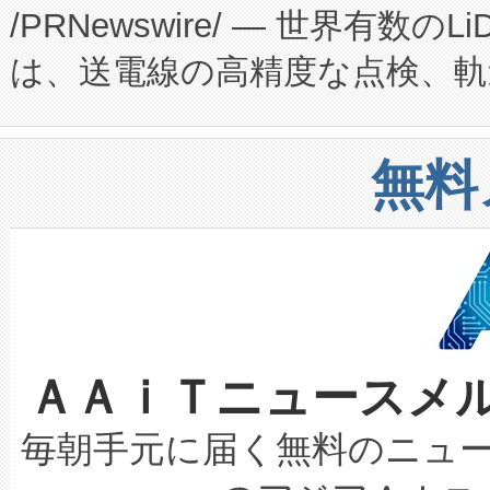
/PRNewswire/ — 世界有数の
た。 Voltaiq独自のAI搭
プログラムには、施設設計・内装
は、送電線の高精度な点検、軌
定、統合、導入、運用に至る
に関する技術移転および知的財産
や穀物倉庫におけるバルク材の
安全性を追跡し、確保する事を
構造化トレーニングカリキュ
リューション「Avia 2」を発
増加しているデータセンター
上げおよび商用化段階におけ
無料
したAvia 2は、1,000メ
る電力網に大きな負担をかけ
設備整備および立ち上げ調整
狭視野のFOVを切り替えるこ
事業者の負担軽減という課題
加組織は、Enzeneのバイオ
ケーブル、枝などの細かな対
系統連系を迅速にし、ピーク需
選定された製品について、自
なレーザースポットにより、高
限を超えて利用可能な電力容量
取得できる可能性もあります。
ＡＡｉＴニュースメ
な環境下でも豊かなディテー
持できるよう貢献します。こ
設には、3億～4億ドルかかるこ
キロメートル範囲を検出 Livox Unveil
ービスレベル契約（SLA）違
最高経営責任者（CEO）であるHi
毎朝手元に届く無料のニュ
LiDAR for Inspections, Transpor
テリー性能の劣化によるダウ
す。「当社のfully-connected c