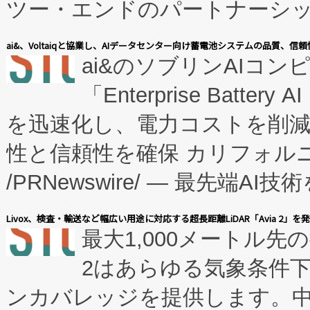
ツー・エンドのパートナーシッ
表しました。 同社の実績あるEnzeneX®
ai&、Voltaiqと協業し、AIデータセンター向け蓄電池システムの品質、信
ai&のソブリンAIコンピ
manufacturing™ (FC
「Enterprise Batte
たNeXは、バイオ医薬品製造
を迅速化し、電力コストを削
従来のフェッドバッチ施設の
性と信頼性を確保 カリフォルニア
に、患者やサプライチェーン
/PRNewswire/ — 最先端
キー方式で拡張性が高く、持
会社エーアイ・アンド：本社横
す。FCCM‑を活用した現地
Livox、検査・輸送など幅広い用途に対応する超長距離LiDAR「Avia 2」を
最大1,000メートル先
President原信平）と、エ
患者にとっての費用負担を大幅
2はあらゆる気象条件
ードするVoltaiqは、日本に
のアクセスを大幅に拡大することができ
ンカバレッジを提供します。中国
ーエネルギー貯蔵システム（B
Fully-Connected Continuous M