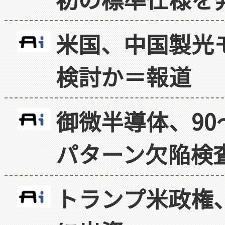
米国、中国製光
検討か＝報道
御微半導体、90
パターン欠陥検
トランプ米政権