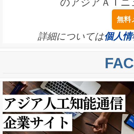
のアジアＡＩニ
は1535 nmレーザーを搭載
念は、現在データセンターが
ームを利用すれば、6,000万～
無料
イズの小径化を実現すること
ます。 Voltaiq provides a comple
きます。この効率性は、フェ
す。ノーマルモードでは、Avia
quality and reliability for AI da
詳細については
個人情
BESS stack to ensure battery qual
ートル先まで検出でき、これは
centers. Voltaiqは、a
トに対して約600メートルに
FA
からシステム統合、試運転、
では、反射率10％のターゲッ
クルの各段階のデータを監視
で向上し、最大検知距離は1,0
[…]
ットだけで最大1キロメートル
ルの変電所周囲を監視でき、
作業と点群処理を簡素化できま