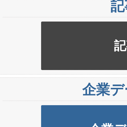
記
記
企業デ