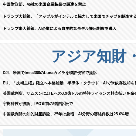
中国財政部、46社の米国企業製品の調達を禁止
トランプ大統領、「アップルがインテルと協力して米国でチップを製造す
トランプ米大統領、AI企業による自主的なモデル提出制度を導入
アジア知財
DJI、米国でInsta360のLunaカメラを特許侵害で提訴
EU、「技術主権」確立へ本格始動 半導体・クラウド・AIで米依存脱却を
英国裁判所、サムスンにZTEへの3.9億ドルの特許ライセンス料支払いを命
宇樹科技が勝訴、IPO直前の特許訴訟で
中国裁判所の知的財産訴訟、25年は急増 AI分野の審結件数は25.6%増