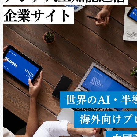
ルの変電所周囲を監視でき、
作業と点群処理を簡素化できま
Avia 2は、2種類のFOVオ
× 80°のノーマルモード、長距離
ードを切り替えて使用するこ
ることなく、単一のデバイス
うにします。遠距離まで届く
密度なスキャ
[…]