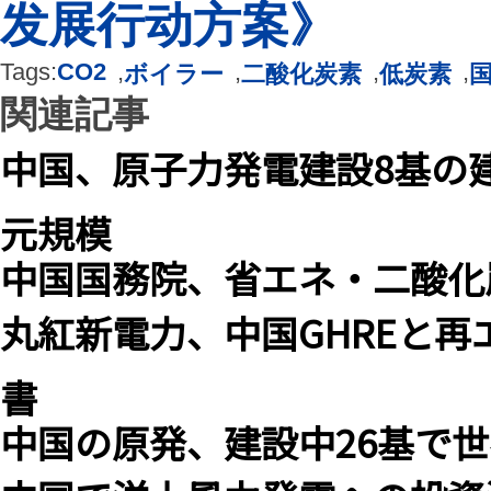
发展行动方案》
Tags:
CO2
,
,
,
,
ボイラー
二酸化炭素
低炭素
関連記事
中国、原子力発電建設8基の建
元規模
中国国務院、省エネ・二酸化
丸紅新電力、中国GHREと
書
中国の原発、建設中26基で