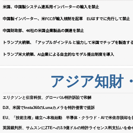
米国、中国製システム連系用インバーターの輸入を禁止
中国製インバーター、米FCCが輸入規制を起草 EUはすでに先行して禁止
中国財政部、46社の米国企業製品の調達を禁止
トランプ大統領、「アップルがインテルと協力して米国でチップを製造す
トランプ米大統領、AI企業による自主的なモデル提出制度を導入
アジア知財
エリクソンと伝音科技、グローバル特許訴訟で和解
DJI、米国でInsta360のLunaカメラを特許侵害で提訴
EU、「技術主権」確立へ本格始動 半導体・クラウド・AIで米依存脱却を
英国裁判所、サムスンにZTEへの3.9億ドルの特許ライセンス料支払いを命