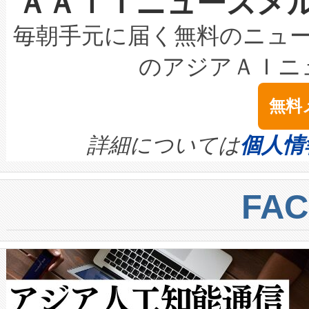
ＡＡｉＴニュースメ
な環境下でも豊かなディテー
持できるよう貢献します。こ
設には、3億～4億ドルかかるこ
キロメートル範囲を検出 Livox Unveil
ービスレベル契約（SLA）違
最高経営責任者（CEO）であるHi
毎朝手元に届く無料のニュ
LiDAR for Inspections, Transpor
テリー性能の劣化によるダウ
す。「当社のfully-connected c
のアジアＡＩニ
は1535 nmレーザーを搭載
念は、現在データセンターが
ームを利用すれば、6,000万～
無料
イズの小径化を実現すること
ます。 Voltaiq provides a comple
きます。この効率性は、フェ
す。ノーマルモードでは、Avia
quality and reliability for AI da
詳細については
個人情
BESS stack to ensure battery qual
ートル先まで検出でき、これは
centers. Voltaiqは、a
トに対して約600メートルに
FA
からシステム統合、試運転、
では、反射率10％のターゲッ
クルの各段階のデータを監視
で向上し、最大検知距離は1,0
[…]
ットだけで最大1キロメートル