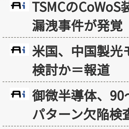
TSMCのCoW
漏洩事件が発覚
米国、中国製光
検討か＝報道
御微半導体、90
パターン欠陥検