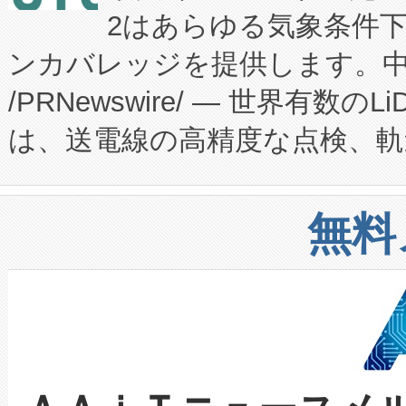
2はあらゆる気象条件
ードするVoltaiqは、日本に
のアクセスを大幅に拡大することができ
ンカバレッジを提供します。中国
ーエネルギー貯蔵システム（B
Fully-Connected Continuous M
/PRNewswire/ — 世界有数の
た。 Voltaiq独自のAI搭
プログラムには、施設設計・内装
は、送電線の高精度な点検、軌
定、統合、導入、運用に至る
に関する技術移転および知的財産
や穀物倉庫におけるバルク材の
安全性を追跡し、確保する事を
構造化トレーニングカリキュ
リューション「Avia 2」を発
増加しているデータセンター
上げおよび商用化段階におけ
無料
したAvia 2は、1,000メ
る電力網に大きな負担をかけ
設備整備および立ち上げ調整
狭視野のFOVを切り替えるこ
事業者の負担軽減という課題
加組織は、Enzeneのバイオ
ケーブル、枝などの細かな対
系統連系を迅速にし、ピーク需
選定された製品について、自
なレーザースポットにより、高
限を超えて利用可能な電力容量
取得できる可能性もあります。