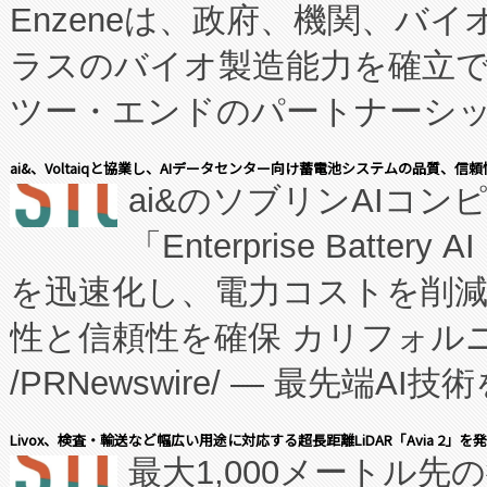
Enzeneは、政府、機関、バ
ラスのバイオ製造能力を確立
ツー・エンドのパートナーシッ
表しました。 同社の実績あるEnzeneX®
ai&、Voltaiqと協業し、AIデータセンター向け蓄電池システムの品質、信
ai&のソブリンAIコンピ
manufacturing™ (FC
「Enterprise Batte
たNeXは、バイオ医薬品製造
を迅速化し、電力コストを削
従来のフェッドバッチ施設の
性と信頼性を確保 カリフォルニア
に、患者やサプライチェーン
/PRNewswire/ — 最先端
キー方式で拡張性が高く、持
会社エーアイ・アンド：本社横
す。FCCM‑を活用した現地
Livox、検査・輸送など幅広い用途に対応する超長距離LiDAR「Avia 2」を
最大1,000メートル先
President原信平）と、エ
患者にとっての費用負担を大幅