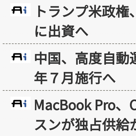
トランプ米政権
に出資へ
中国、高度自動
年７月施行へ
MacBook Pr
スンが独占供給