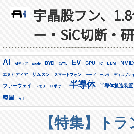
宇晶股フン、1.
ー・SiC切断・
AI
EV
NVID
GPU
BYD
LLM
AIチップ
apple
CATL
IC
サムスン
エヌビディア
スマートフォン
ディスプレ
チップ
テスラ
半導体
ファーウェイ
半導体製造装置
ロボット
メモリ
韓国
ＡＩ
【特集】トラン