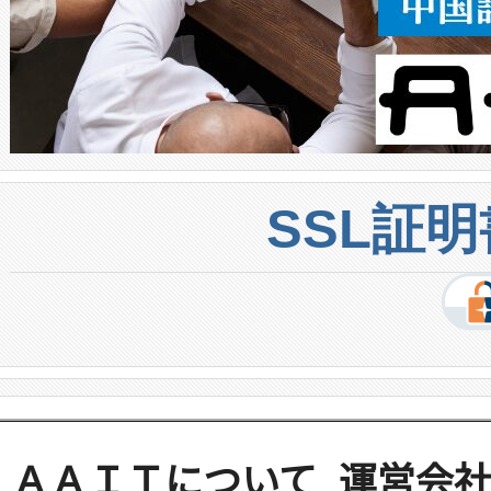
SSL証
ＡＡＩＴについて
運営会